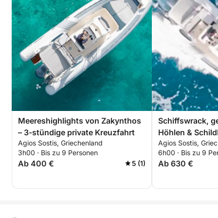
Meereshighlights von Zakynthos
Schiffswrack, g
– 3-stündige private Kreuzfahrt
Höhlen & Schild
Agios Sostis, Griechenland
Agios Sostis, Grie
stündiges priva
3h00 · Bis zu 9 Personen
6h00 · Bis zu 9 Pe
Ab 400 €
Ab 630 €
5 (1)