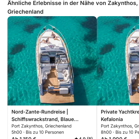
Ähnliche Erlebnisse in der Nähe von Zakynthos,
Griechenland
Nord-Zante-Rundreise |
Private Yachtkr
Schiffswrackstrand, Blaue
Kefalonia
Port Zakynthos, Griechenland
Port Zakynthos, G
Höhlen, Xygia
5h00 · Bis zu 10 Personen
8h00 · Bis zu 10 P
4.9 (8)