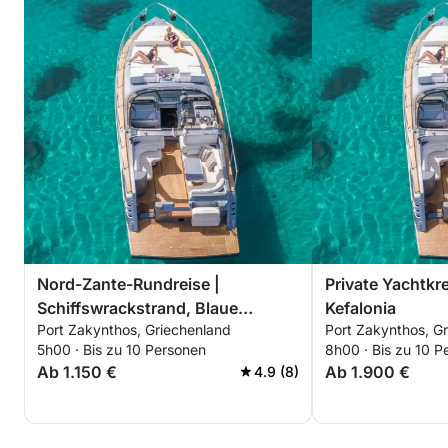
Nord-Zante-Rundreise |
Private Yachtkr
Schiffswrackstrand, Blaue
Kefalonia
Port Zakynthos, Griechenland
Port Zakynthos, G
Höhlen, Xygia
5h00 · Bis zu 10 Personen
8h00 · Bis zu 10 P
Ab 1.150 €
Ab 1.900 €
4.9 (8)