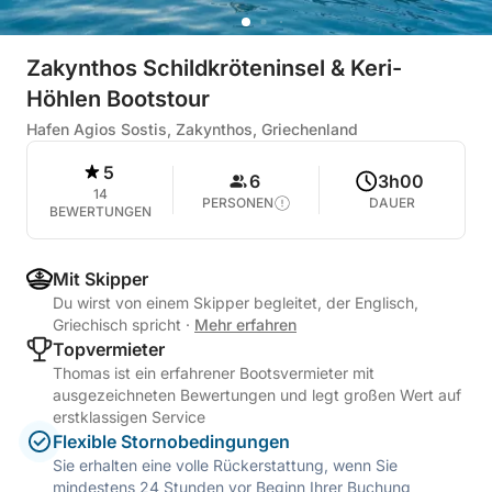
Zakynthos Schildkröteninsel & Keri-
Höhlen Bootstour
Hafen Agios Sostis, Zakynthos, Griechenland
5
6
3h00
14
PERSONEN
DAUER
BEWERTUNGEN
Mit Skipper
Du wirst von einem Skipper begleitet, der Englisch,
Griechisch spricht
·
Mehr erfahren
Topvermieter
Thomas ist ein erfahrener Bootsvermieter mit
ausgezeichneten Bewertungen und legt großen Wert auf
erstklassigen Service
Flexible Stornobedingungen
Sie erhalten eine volle Rückerstattung, wenn Sie
mindestens 24 Stunden vor Beginn Ihrer Buchung