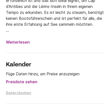
erforderlich ist und das sich ideal eignet, um Cap 
d’Antibes und die Lérins-Inseln in Ihrem eigenen 
Tempo zu erkunden. Es ist leicht zu steuern, benötigt 
keinen Bootsführerschein und ist perfekt für alle, die 
ihre erste Erfahrung auf See sammeln möchten.

Das Boot bietet Platz für bis zu 3 Personen, wobei 2 
Personen optimalen Komfort genießen. An Bord 
Weiterlesen
finden Sie Schnorchelmasken, einen Bluetooth-
Lautsprecher, eine Kühlbox und einen Tisch, an dem 
Sie ein Mittagessen oder einen Aperitif mit Meerblick 
Kalender
genießen können. Treibstoff ist im Preis inbegriffen.

Füge Daten hinzu, um Preise anzuzeigen
Starten Sie einen Halbtages- oder Ganztagesausflug 
Preisliste sehen
von Antibes aus und entdecken Sie die Buchten, das 
türkisfarbene Wasser und die schönsten 
Daten löschen
Landschaften der Côte d’Azur.