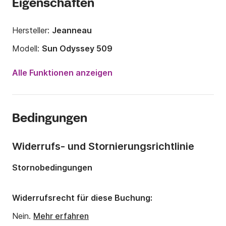
Eigenschaften
Hersteller:
Jeanneau
Modell:
Sun Odyssey 509
Jahr:
2014
Alle Funktionen anzeigen
Anzahl Plätze an Bord:
12 Personen
Anzahl Kabinen:
5
Bedingungen
Anzahl Schlafplätze:
12
Anzahl Badezimmer:
3
Widerrufs- und Stornierungsrichtlinie
Länge:
15.38m
Stornobedingungen
Breite:
4.69m
Tiefgang:
2.28m
Widerrufsrecht für diese Buchung:
Motorleistung:
75PS
Nein.
Mehr erfahren