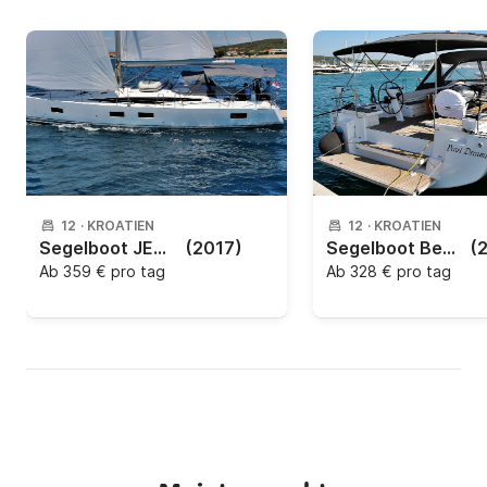
12
·
KROATIEN
12
·
KROATIEN
Segelboot JEANNEAU 54 16.16m
(2017)
Segelboot Beneteau Oceanis 51.1 15.94m
(
Ab
359 € pro tag
Ab
328 € pro tag