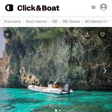
Startseite
Boot mieten
RIB
RIB Sliema
MV Marine MV 6