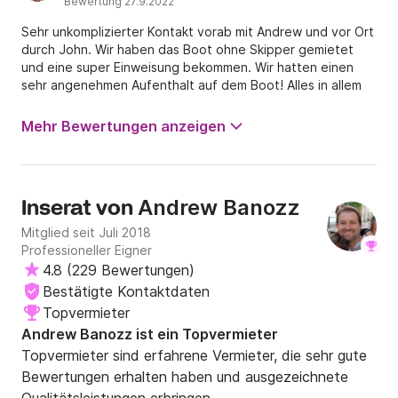
Bewertung 27.9.2022
Sehr unkomplizierter Kontakt vorab mit Andrew und vor Ort
durch John. Wir haben das Boot ohne Skipper gemietet
und eine super Einweisung bekommen. Wir hatten einen
sehr angenehmen Aufenthalt auf dem Boot! Alles in allem
ein sehr gelungener Tag und ich kann es nur Empfehlen!
Beste Grüße
Mehr Bewertungen anzeigen
Andrew Banozz
Inserat von
Mitglied seit Juli 2018
Professioneller Eigner
4.8
(
229 Bewertungen
)
Bestätigte Kontaktdaten
Topvermieter
Andrew Banozz ist ein Topvermieter
Topvermieter sind erfahrene Vermieter, die sehr gute
Bewertungen erhalten haben und ausgezeichnete