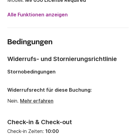
Modell:
Mv 650 License Required
Motorleistung:
200PS
Alle Funktionen anzeigen
Länge:
7m
Jahr:
2017 (Renoviert in 2022)
Bedingungen
Anzahl Plätze an Bord:
8 Personen
Widerrufs- und Stornierungsrichtlinie
Stornobedingungen
Widerrufsrecht für diese Buchung:
Nein.
Mehr erfahren
Check-in & Check-out
Check-in Zeiten:
10:00