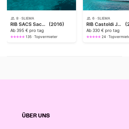
8
·
SLIEMA
6
·
SLIEMA
RIB SACS Sacs 680 - 25 years & License Required 200PS
(2016)
RIB Castoldi Jet RIB 21 240PS
(
Ab
395 € pro tag
Ab
330 € pro tag
135
·
Topvermieter
24
·
Topvermiet
ÜBER UNS