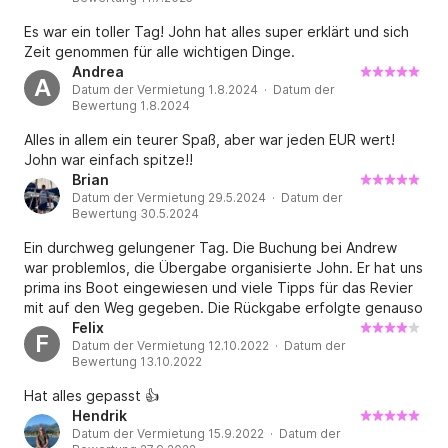
Es war ein toller Tag! John hat alles super erklärt und sich
Zeit genommen für alle wichtigen Dinge.
Andrea
A
Datum der Vermietung 1.8.2024 · Datum der
Bewertung 1.8.2024
Alles in allem ein teurer Spaß, aber war jeden EUR wert!
John war einfach spitze!!
Brian
Datum der Vermietung 29.5.2024 · Datum der
Bewertung 30.5.2024
Ein durchweg gelungener Tag. Die Buchung bei Andrew
war problemlos, die Übergabe organisierte John. Er hat uns
prima ins Boot eingewiesen und viele Tipps für das Revier
mit auf den Weg gegeben. Die Rückgabe erfolgte genauso
problemlos. Die Boote sind in einem super Zustand und die
Felix
F
Datum der Vermietung 12.10.2022 · Datum der
200 HP machen richtig Spaß auf dem Wasser. Vielen Dank
Bewertung 13.10.2022
nochmal und wenn wir mal wieder in Malta sind, sehen wir
uns wieder.
Hat alles gepasst 👍
Hendrik
Datum der Vermietung 15.9.2022 · Datum der