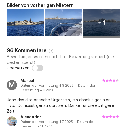
Schönen Tag noch,

Bilder von vorherigen Mietern
Andrew
+ 1
96 Kommentare
?
Bewertungen werden nach ihrer Bewertung sortiert (die
besten zuerst)
Übersetzen
Marcel
M
Datum der Vermietung 4.8.2026 · Datum der
Bewertung 4.8.2026
John das alte britische Urgestein, ein absolut genialer
Typ.. Du musst genau dort sein. Danke für die echt geile
Zeit.
Alexander
Datum der Vermietung 4.7.2025 · Datum der
Bewertung 11.7.2025