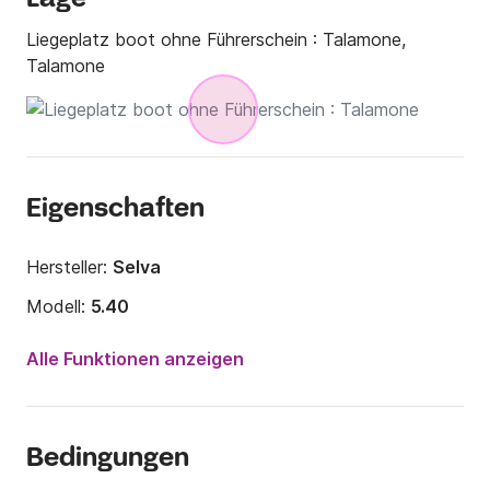
Liegeplatz boot ohne Führerschein :
Talamone,
Talamone
Eigenschaften
Hersteller:
Selva
Modell:
5.40
Motorleistung:
40PS
Alle Funktionen anzeigen
Länge:
5.4m
Jahr:
2015
Bedingungen
Anzahl Plätze an Bord:
6 Personen