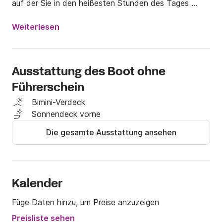
auf der Sie in den heißesten Stunden des Tages 
Schutz finden. Darüber hinaus können Sie mit der 
Leiter sicher in das Wasser einsteigen und von dort 
Weiterlesen
aus aufsteigen.

Dank seines 40-PS-Motors kann er auch von 
Personen gemietet werden, die keinen 
Ausstattung des Boot ohne
Bootsführerschein besitzen.

Führerschein
Die Kraftstoffkosten sind in den angegebenen 
Bimini-Verdeck
Preisen nicht enthalten.

Sonnendeck vorne
Die gesamte Ausstattung ansehen
Die Kaution muss per Kreditkarte bezahlt werden.

Zögern Sie nicht, uns zu kontaktieren, wenn Sie 
weitere Informationen benötigen oder einfach nur 
neugierig sind.
Kalender
Füge Daten hinzu, um Preise anzuzeigen
Preisliste sehen