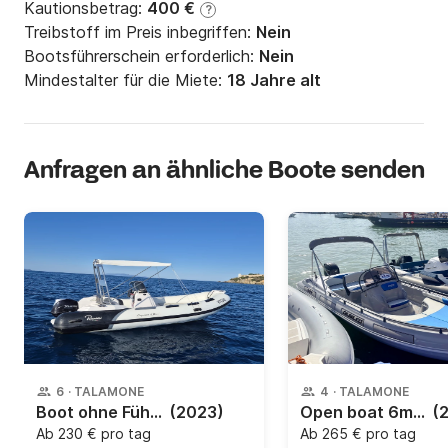
Kautionsbetrag:
400 €
?
Treibstoff im Preis inbegriffen:
Nein
Bootsführerschein erforderlich:
Nein
Mindestalter für die Miete:
18 Jahre alt
Anfragen an ähnliche Boote senden
6
·
TALAMONE
4
·
TALAMONE
Boot ohne Führerschein Ranieri Cayman 18 Sport 40PS
(2023)
Open boat 6mt Ranieri Giubileo mit Mercury 40 PS
(
Ab
230 € pro tag
Ab
265 € pro tag