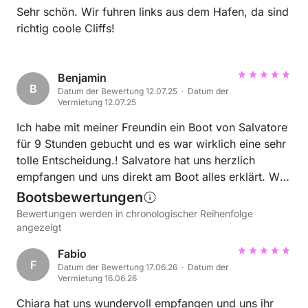
Sehr schön. Wir fuhren links aus dem Hafen, da sind
richtig coole Cliffs!
Benjamin
B
Datum der Bewertung 12.07.25 · Datum der
Vermietung 12.07.25
Ich habe mit meiner Freundin ein Boot von Salvatore
für 9 Stunden gebucht und es war wirklich eine sehr
tolle Entscheidung.! Salvatore hat uns herzlich
empfangen und uns direkt am Boot alles erklärt. Wir
konnten unser Handy mit dem Boot verbinden und
Bootsbewertungen
Musik hören, Salvatore hat uns auch ein paar kühle
Bewertungen werden in chronologischer Reihenfolge
Getränke in der Kühlbox vorbereitet. Es gab keinerlei
angezeigt
Probleme und wir hatten sehr viel Spaß mit dem
Fabio
Boot über das Meer zu fahren. Wir haben sogar
F
Datum der Bewertung 17.06.26 · Datum der
Delfine vor unserem Boot gesehen was das Erlebnis
Vermietung 16.06.26
nochmal gewaltig steigern lies. Ich habe Salvatore
Chiara hat uns wundervoll empfangen und uns ihr