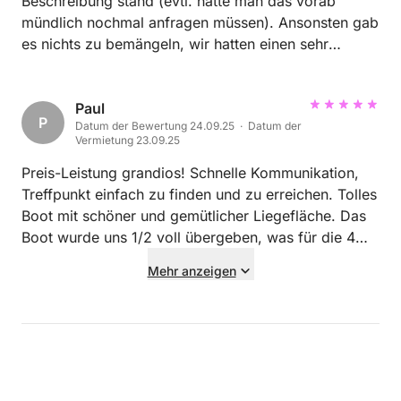
Beschreibung stand (evtl. hätte man das vorab
mündlich nochmal anfragen müssen). Ansonsten gab
es nichts zu bemängeln, wir hatten einen sehr
schönen Tag :)
Paul
P
Datum der Bewertung 24.09.25 · Datum der
Vermietung 23.09.25
Preis-Leistung grandios! Schnelle Kommunikation,
Treffpunkt einfach zu finden und zu erreichen. Tolles
Boot mit schöner und gemütlicher Liegefläche. Das
Boot wurde uns 1/2 voll übergeben, was für die 4
Stunden super ausgereicht hat (auch bei viel
Mehr anzeigen
Vollgas). Dafür kamen am Ende zu den knapp 200€
Mietpreis noch 40€ Kraftstoff dazu, was aber vorher
klar kommuniziert war. Klare Empfehlung! Macht viel
mehr Spaß und ist viel individueller, als für
denselben Preis eine geführte (kürzere) Tour zu
fahren.