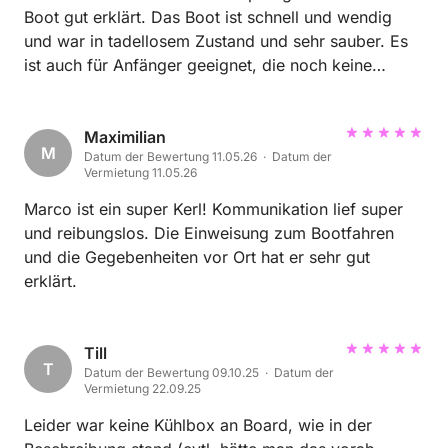
auch geschrieben als wir uns auf den Rückweg zur
Boot gut erklärt. Das Boot ist schnell und wendig
Anlegestelle gemacht haben, wo er auch sehr schnell
und war in tadellosem Zustand und sehr sauber. Es
geantwortet hat und uns sogar mit einem anderen
ist auch für Anfänger geeignet, die noch keine
Boot abgefangen hat um uns sicher zur Anlegestelle
Erfahrung mit Bootsfahrten gemacht haben. Chiara
zurück zu bringen. Es war ein wirklich sehr schöner
hat uns einige schöne Spots empfohlen. Wir sind mit
Tag. An der Stelle nochmal vielen lieben Dank an
dem Boot nach Favignana und Levanzo gefahren,
Maximilian
Salvatore und überlegt nicht lange nach und macht
M
Datum der Bewertung 11.05.26 · Datum der
das ging schnell und einfach. Durch die Dusche am
das einfach !
Vermietung 11.05.26
Heck des Boots hat man bei Bedarf die Möglichkeit
sich nach dem Baden das Salz vom Körper zu
Marco ist ein super Kerl! Kommunikation lief super
waschen auch das funktionierte einfach. Es war ein
und reibungslos. Die Einweisung zum Bootfahren
toller Urlaubstag auf dem Boot. Sehr zu empfehlen!
und die Gegebenheiten vor Ort hat er sehr gut
erklärt.
Till
T
Datum der Bewertung 09.10.25 · Datum der
Vermietung 22.09.25
Leider war keine Kühlbox an Board, wie in der