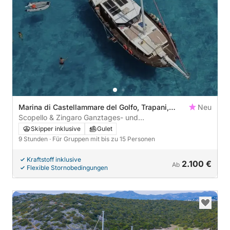
Marina di Castellammare del Golfo, Trapani,
Neu
Italien
Scopello & Zingaro Ganztages- und
Sonnenuntergangserlebnis
Skipper inklusive
Gulet
9 Stunden
· Für Gruppen mit bis zu 15 Personen
Kraftstoff inklusive
2.100 €
Ab
Flexible Stornobedingungen