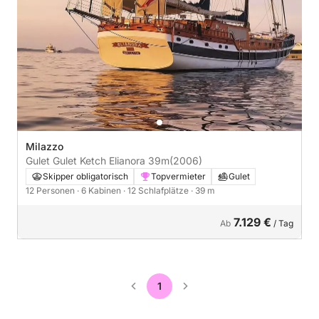
Milazzo
Gulet Gulet Ketch Elianora 39m
(2006)
Skipper obligatorisch
Topvermieter
Gulet
12 Personen
· 6 Kabinen
· 12 Schlafplätze
· 39 m
7.129 €
Ab
/ Tag
1