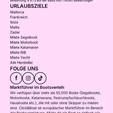
Bewertung:
4.9 / 5
auf der Basis von 714540 Bewertungen
URLAUBSZIELE
Mallorca
Frankreich
Ibiza
Malta
Zadar
Miete Segelboot
Miete Motorboot
Miete Katamaran
Miete RIB
Miete Yacht
Alle Hersteller
FOLGE UNS
f
Marktführer im Bootsverleih
Wir verfügen über mehr als 55.000 Boote (Segelboote,
Motorboote, Katamarane, Festrumpfschlauchboote,
Hausboote etc.), die mit oder ohne Skipper zu mieten
sind. Click&Boat ist europäischer Marktführer im Bereich
der Bootsvermietung. Miete dir ein Boot so einfach wie