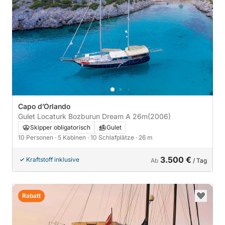
Capo d’Orlando
Gulet Locaturk Bozburun Dream A 26m
(2006)
Skipper obligatorisch
Gulet
10 Personen
· 5 Kabinen
· 10 Schlafplätze
· 26 m
3.500 €
Kraftstoff inklusive
Ab
/ Tag
Rabatt