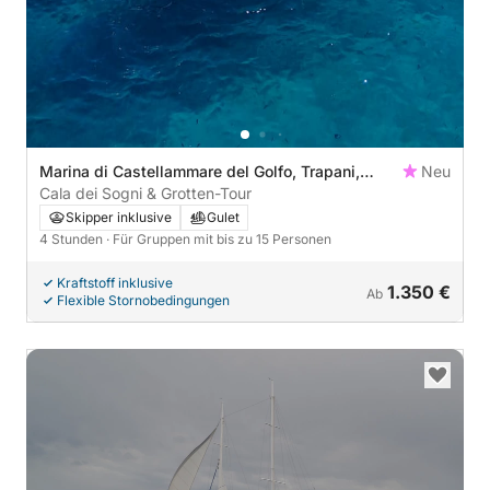
Marina di Castellammare del Golfo, Trapani,
Neu
Italien
Cala dei Sogni & Grotten-Tour
Skipper inklusive
Gulet
4 Stunden
· Für Gruppen mit bis zu 15 Personen
Kraftstoff inklusive
1.350 €
Ab
Flexible Stornobedingungen