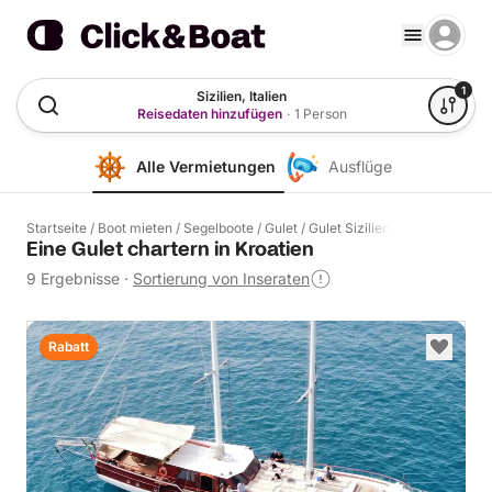
1
Sizilien, Italien
Reisedaten hinzufügen
·
1 Person
Alle Vermietungen
Ausflüge
Startseite
/
Boot mieten
/
Segelboote
/
Gulet
/
Gulet Sizilien
Eine Gulet chartern in Kroatien
9 Ergebnisse
·
Sortierung von Inseraten
Rabatt