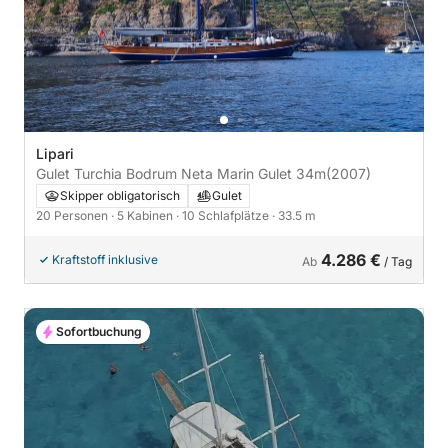
Lipari
Gulet Turchia Bodrum Neta Marin Gulet 34m
(2007)
Skipper obligatorisch
Gulet
20 Personen
· 5 Kabinen
· 10 Schlafplätze
· 33.5 m
4.286 €
Kraftstoff inklusive
Ab
/ Tag
Sofortbuchung