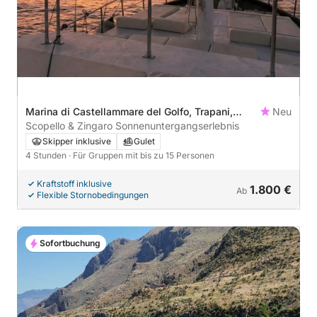
Marina di Castellammare del Golfo, Trapani,
Neu
Italien
Scopello & Zingaro Sonnenuntergangserlebnis
Skipper inklusive
Gulet
4 Stunden
· Für Gruppen mit bis zu 15 Personen
Kraftstoff inklusive
1.800 €
Ab
Flexible Stornobedingungen
Sofortbuchung