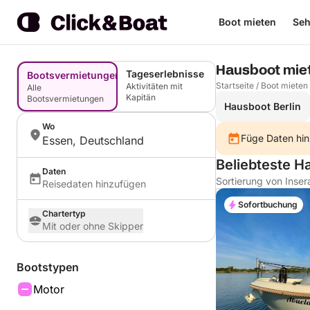
Boot mieten
Seh
Hausboot mie
Tageserlebnisse
Bootsvermietungen
Startseite
/
Boot mieten
Aktivitäten mit
Alle
Kapitän
Bootsvermietungen
Hausboot Berlin
Wo
Füge Daten hin
Essen, Deutschland
Beliebteste H
Daten
Sortierung von Inser
Reisedaten hinzufügen
Sofortbuchung
Chartertyp
Mit oder ohne Skipper
Bootstypen
Motor