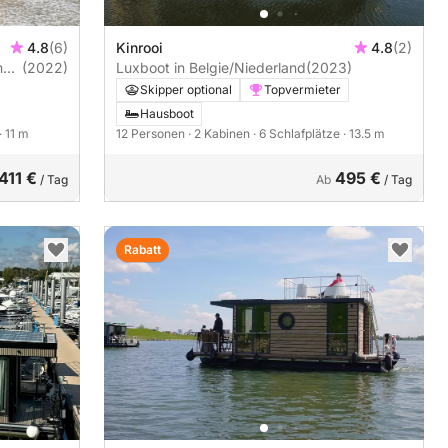
4.8
(6)
Kinrooi
4.8
(2)
m
(2022)
Luxboot in Belgie/Niederland
(2023)
Skipper optional
Topvermieter
Hausboot
· 11 m
12 Personen
· 2 Kabinen
· 6 Schlafplätze
· 13.5 m
411 €
495 €
/ Tag
Ab
/ Tag
Rabatt