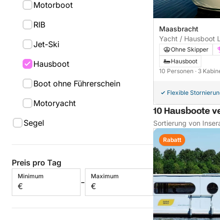
Motorboot
RIB
Maasbracht
Yacht / Hausboot 
Jet-Ski
""
Ohne Skipper
Hausboot
Hausboot
10 Personen
· 3 Kabi
Boot ohne Führerschein
Flexible Stornieru
Motoryacht
10 Hausboote v
Segel
Sortierung von Inser
Rabatt
Preis pro Tag
Minimum
Maximum
-
€
€