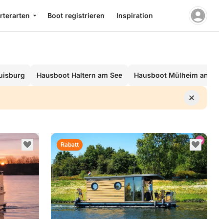
rterarten
Boot registrieren
Inspiration
uisburg
Hausboot Haltern am See
Hausboot Mülheim an de
Rabatt