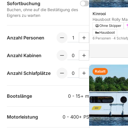
Sofortbuchung
Buchen, ohne auf die Bestätigung des
Kinrooi
Eigners zu warten
Hausboot Rolly Ma
Ohne Skipper
Hausboot
Anzahl Personen
6 Personen
· 4 Schlaf
Anzahl Kabinen
Rabatt
Anzahl Schlafplätze
Bootslänge
0 - 15+ m
Motorleistung
0 - 400+ PS