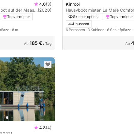
4.6
(3)
Kinrooi
oot auf der Maas,
(2020)
Hausvboot mieten La Mare Comfor
en
XLL
Topvermieter
Skipper optional
Topvermieter
Hausboot
plätze
· 8 m
6 Personen
· 3 Kabinen
· 6 Schlafplätze
·
185 €
4
Ab
/ Tag
Ab
4.8
(4)
(2022)