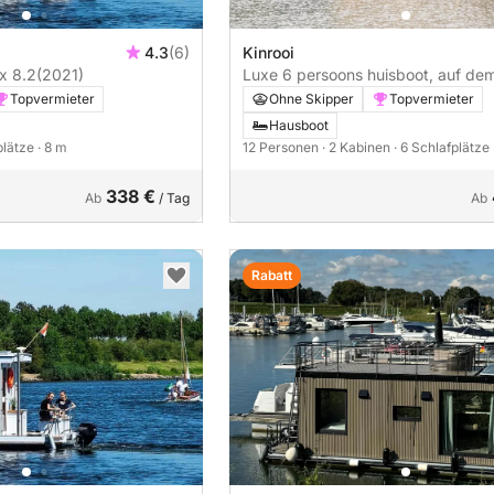
4.3
(6)
Kinrooi
x 8.2
(2021)
Luxe 6 persoons huisboot, auf de
Maas in Belgie/Holland
Topvermieter
Ohne Skipper
Topvermieter
Hausboot
plätze
· 8 m
12 Personen
· 2 Kabinen
· 6 Schlafplätze
338 €
Ab
/ Tag
Ab
Rabatt