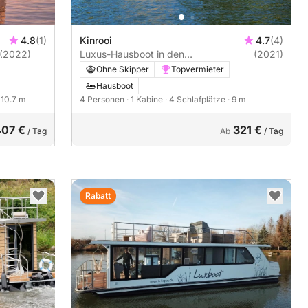
4.8
(1)
Kinrooi
4.7
(4)
(2022)
Luxus-Hausboot in den
(2021)
Niederlanden/Belgien
Ohne Skipper
Topvermieter
Hausboot
· 10.7 m
4 Personen
· 1 Kabine
· 4 Schlafplätze
· 9 m
407 €
321 €
/ Tag
Ab
/ Tag
Rabatt