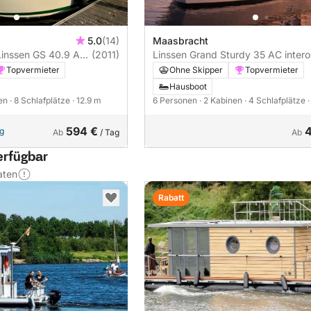
5.0
(14)
Maasbracht
Linssen GS 40.9 AC
(2011)
Linssen Grand Sturdy 35 AC intero
Topvermieter
Ohne Skipper
Topvermieter
Hausboot
nen
· 8 Schlafplätze
· 12.9 m
6 Personen
· 2 Kabinen
· 4 Schlafplätze
594 €
ng
Ab
/ Tag
Ab
erfügbar
aten
Rabatt