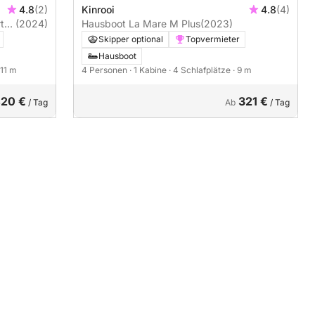
4.8
(2)
Kinrooi
4.8
(4)
t
(2024)
Hausboot La Mare M Plus
(2023)
Skipper optional
Topvermieter
Hausboot
 11 m
4 Personen
· 1 Kabine
· 4 Schlafplätze
· 9 m
20 €
321 €
/ Tag
Ab
/ Tag