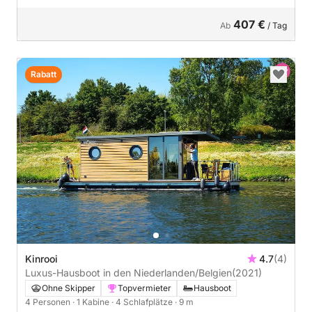
407 €
Ab
/ Tag
Rabatt
Kinrooi
4.7
(4)
Luxus-Hausboot in den Niederlanden/Belgien
(2021)
Ohne Skipper
Topvermieter
Hausboot
4 Personen
· 1 Kabine
· 4 Schlafplätze
· 9 m