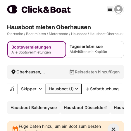
Hausboot mieten Oberhausen
Startseite
/
Boot mieten
/
Motorboote
/
Hausboot
/
Hausboot Oberhausen
Tageserlebnisse
Bootsvermietungen
Aktivitäten mit Kapitän
Alle Bootsvermietungen
Oberhausen,
Reisedaten hinzufügen
Deutschland
Skipper
Hausboot
(1)
Sofortbuchung
Hausboot Baldeneysee
Hausboot Düsseldorf
Hausboo
Füge Daten hinzu, um ein Boot zum besten