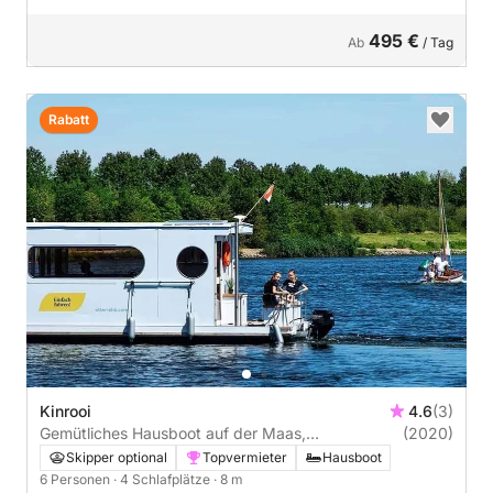
495 €
Ab
/ Tag
Rabatt
Kinrooi
4.6
(3)
Gemütliches Hausboot auf der Maas,
(2020)
Niederlande/Belgien
Skipper optional
Topvermieter
Hausboot
6 Personen
· 4 Schlafplätze
· 8 m