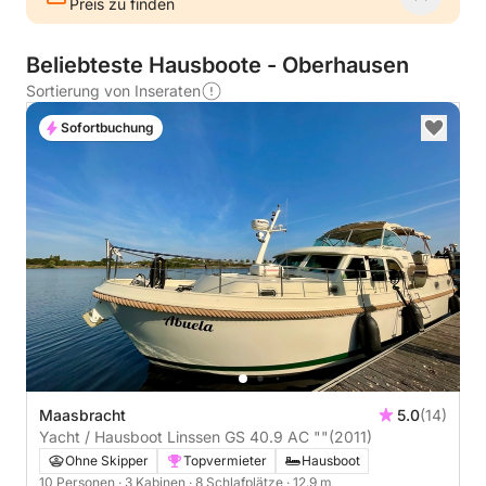
Preis zu finden
Beliebteste Hausboote - Oberhausen
Sortierung von Inseraten
Sofortbuchung
Maasbracht
5.0
(14)
Yacht / Hausboot Linssen GS 40.9 AC ""
(2011)
Ohne Skipper
Topvermieter
Hausboot
10 Personen
· 3 Kabinen
· 8 Schlafplätze
· 12.9 m