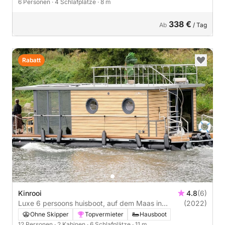
6 Personen
· 4 Schlafplätze
· 8 m
338 €
Ab
/ Tag
Rabatt
Kinrooi
4.8
(6)
Luxe 6 persoons huisboot, auf dem Maas in
(2022)
Belgie/Holland
Ohne Skipper
Topvermieter
Hausboot
12 Personen
· 2 Kabinen
· 6 Schlafplätze
· 11 m