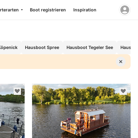
rterarten
Boot registrieren
Inspiration
Köpenick
Hausboot Spree
Hausboot Tegeler See
Hausbo