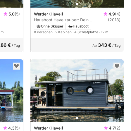
5.0
(5)
Werder (Havel)
4.9
(4)
Hausboot Havelzauber: Dein
(2018)
schwimmendes Paradies auf der
Ohne Skipper
Hausboot
Havel
8 m
8 Personen
· 2 Kabinen
· 4 Schlafplätze
· 12 m
286 €
343 €
/ Tag
Ab
/ Tag
4.3
(5)
Werder (Havel)
4.7
(2)