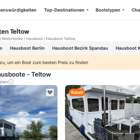
enswürdigkeiten
Top-Destinationen
Bootstypen
Cha
en Teltow
/
Motorboote
/
Hausboot
/
Hausboot Teltow
m
Hausboot Berlin
Hausboot Bezirk Spandau
Hausboot 
zu, um ein Boot zum besten Preis zu finden
ausboote - Teltow
aten
Rabatt