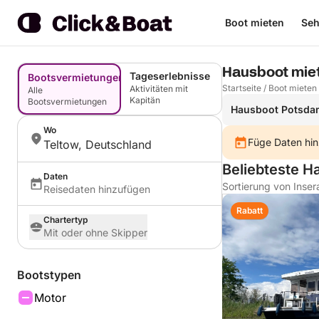
Boot mieten
Seh
Hausboot miet
Tageserlebnisse
Bootsvermietungen
Startseite
/
Boot mieten
Aktivitäten mit
Alle
Kapitän
Bootsvermietungen
Hausboot Potsda
Wo
Füge Daten hin
Teltow, Deutschland
Beliebteste H
Daten
Sortierung von Inser
Reisedaten hinzufügen
Rabatt
Chartertyp
Mit oder ohne Skipper
Bootstypen
Motor