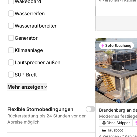
4 Personen
· 1 Kabine
Wakeboard
Wasserreifen
Wasseraufbereiter
Generator
Sofortbuchung
Klimaanlage
Lautsprecher außen
SUP Brett
Mehr anzeigen
Flexible Stornobedingungen
Brandenburg an de
Rückerstattung bis 24 Stunden vor der
Modernes festlieg
Abreise möglich
4 Personen am Pla
Ohne Skipper
Sonnenterrasse, ü
Hausboot
Terrasse, Klimaanl
4 Personen
· 2 Kabin