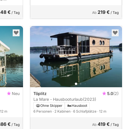
148 €
219 €
/ Tag
Ab
/ Tag
Neu
Töplitz
5.0
(2)
La Mare - Hausbooturlaub
(2023)
Ohne Skipper
Hausboot
 12 m
6 Personen
· 2 Kabinen
· 6 Schlafplätze
· 12 m
386 €
419 €
/ Tag
Ab
/ Tag