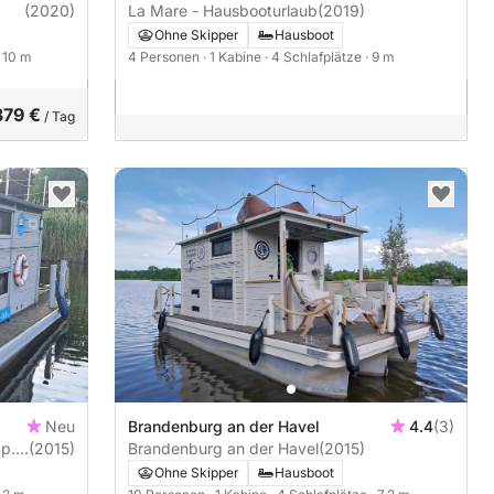
(2020)
La Mare - Hausbooturlaub
(2019)
Ohne Skipper
Hausboot
· 10 m
4 Personen
· 1 Kabine
· 4 Schlafplätze
· 9 m
379 €
/ Tag
Neu
Brandenburg an der Havel
4.4
(3)
p.
(2015)
Brandenburg an der Havel
(2015)
Ohne Skipper
Hausboot