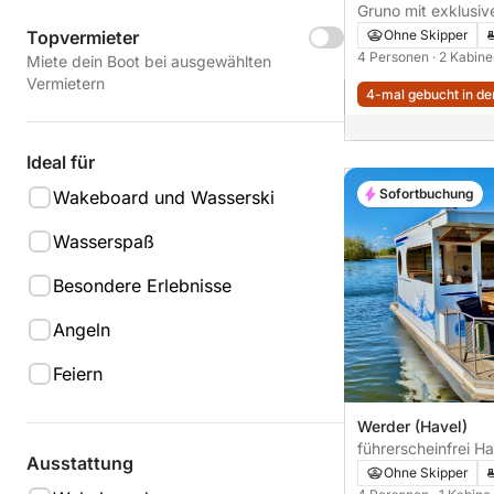
Gruno mit exklusi
Ohne Skipper
Topvermieter
4 Personen
· 2 Kabin
Miete dein Boot bei ausgewählten
Vermietern
4-mal gebucht in den
Ideal für
Sofortbuchung
Wakeboard und Wasserski
Wasserspaß
Besondere Erlebnisse
Angeln
Feiern
Werder (Havel)
führerscheinfrei H
Ausstattung
Havel nach Berlin
Ohne Skipper