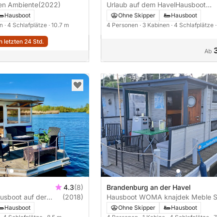
ven Ambiente
(2022)
Urlaub auf dem HavelHausboot
NautikHus
Hausboot
Ohne Skipper
Hausboot
en
· 4 Schlafplätze
· 10.7 m
4 Personen
· 3 Kabinen
· 4 Schlafplätze
 letzten 24 Std.
Ab
4.3
(8)
Brandenburg an der Havel
ausboot auf der
(2018)
Hausboot WOMA knajdek Meble S
 und Potsdam
Zo.o Hausboot
Hausboot
Ohne Skipper
Hausboot