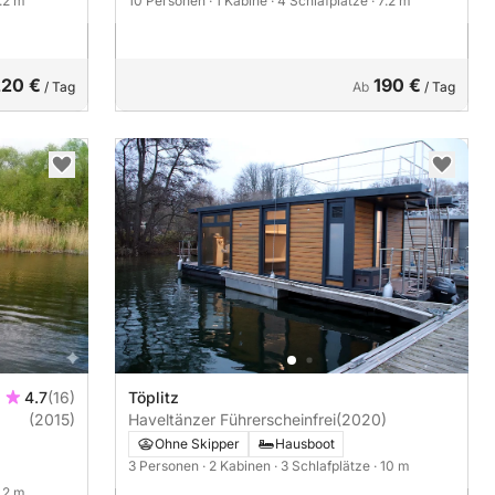
7.2 m
10 Personen
· 1 Kabine
· 4 Schlafplätze
· 7.2 m
220 €
190 €
/ Tag
Ab
/ Tag
4.7
(16)
Töplitz
(2015)
Haveltänzer Führerscheinfrei
(2020)
Ohne Skipper
Hausboot
3 Personen
· 2 Kabinen
· 3 Schlafplätze
· 10 m
7.2 m