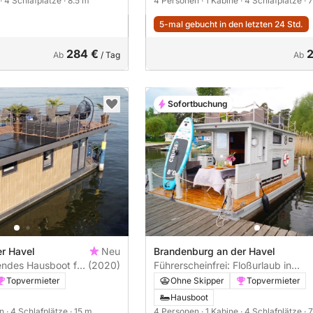
· 4 Schlafplätze
· 8.5 m
4 Personen
· 1 Kabine
· 4 Schlafplätze
· 
5-mal gebucht in den letzten 24 Std.
284 €
Ab
/ Tag
Ab
Sofortbuchung
r Havel
Neu
Brandenburg an der Havel
endes Hausboot für
(2020)
Führerscheinfrei: Floßurlaub in
uer See mit
Brandenburg mit der Familie &
Topvermieter
Ohne Skipper
Topvermieter
berdachter
Freunden
Hausboot
age, Wasserblick
en
· 4 Schlafplätze
· 15 m
4 Personen
· 1 Kabine
· 4 Schlafplätze
· 