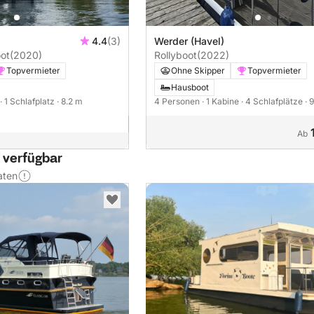
4.4
(3)
Werder (Havel)
oot
(2020)
Rollyboot
(2022)
Topvermieter
Ohne Skipper
Topvermieter
Hausboot
· 1 Schlafplatz
· 8.2 m
4 Personen
· 1 Kabine
· 4 Schlafplätze
· 
Ab
 verfügbar
aten