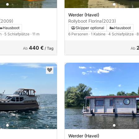
Werder (Havel)
(2009)
Rollyboot Florina
(2023)
Hausboot
Skipper optional
Hausboot
en
· 5 Schlafplätze
· 11 m
6 Personen
· 1 Kabine
· 4 Schlafplätze
· 
440 €
Ab
/ Tag
Ab
Werder (Havel)