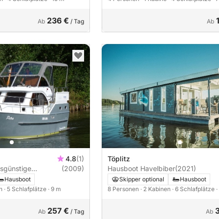
ch
236 €
Ab
/ Tag
Ab
4.8
(1)
Töplitz
sgünstige
(2009)
Hausboot Havelbiber
(2021)
Hausboot
Skipper optional
Hausboot
en
· 5 Schlafplätze
· 9 m
8 Personen
· 2 Kabinen
· 6 Schlafplätze
·
257 €
Ab
/ Tag
Ab