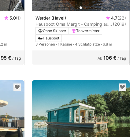
5.0
(1)
Werder (Havel)
4.7
(22)
Hausboot Oma Margit - Camping auf
(2019)
dem Wasser
Ohne Skipper
Topvermieter
Hausboot
9.2 m
8 Personen
· 1 Kabine
· 4 Schlafplätze
· 6.8 m
195 €
106 €
/ Tag
Ab
/ Tag