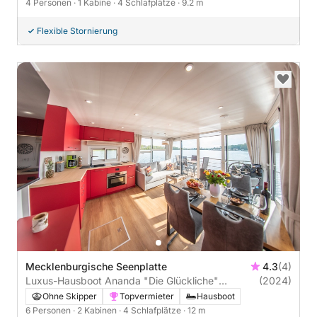
4 Personen
· 1 Kabine
· 4 Schlafplätze
· 9.2 m
Flexible Stornierung
Mecklenburgische Seenplatte
4.3
(4)
Luxus-Hausboot Ananda "Die Glückliche"
(2024)
Führerscheinfrei (Charterschein)
Ohne Skipper
Topvermieter
Hausboot
6 Personen
· 2 Kabinen
· 4 Schlafplätze
· 12 m