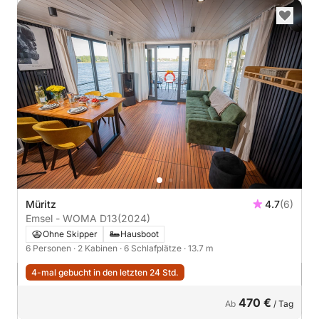
Müritz
4.7
(6)
Emsel - WOMA D13
(2024)
Ohne Skipper
Hausboot
6 Personen
· 2 Kabinen
· 6 Schlafplätze
· 13.7 m
4-mal gebucht in den letzten 24 Std.
470 €
Ab
/ Tag