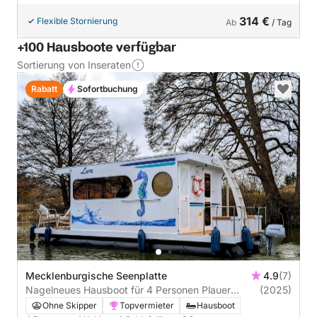
314 €
Flexible Stornierung
Ab
/ Tag
+100 Hausboote verfügbar
Sortierung von Inseraten
Rabatt
Sofortbuchung
Mecklenburgische Seenplatte
4.9
(7)
Nagelneues Hausboot für 4 Personen Plauer
(2025)
Seenplatte oder Müritz
Ohne Skipper
Topvermieter
Hausboot