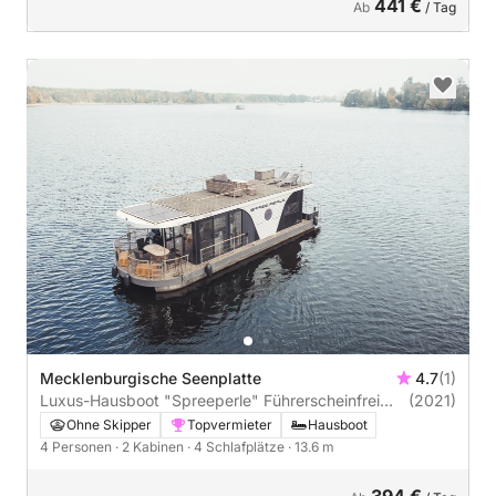
441 €
Ab
/ Tag
Mecklenburgische Seenplatte
4.7
(1)
Luxus-Hausboot "Spreeperle" Führerscheinfrei
(2021)
(Charterschein)
Ohne Skipper
Topvermieter
Hausboot
4 Personen
· 2 Kabinen
· 4 Schlafplätze
· 13.6 m
394 €