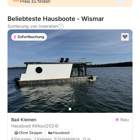
Preis zu finden
Beliebteste Hausboote - Wismar
Sortierung von Inseraten
Sofortbuchung
Bad Kleinen
Neu
Hausboot Kitilou
(2024)
Ohne Skipper
Hausboot
6 Personen
· 2 Kabinen
· 6 Schlafplätze
· 12 m