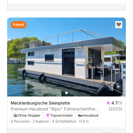
Rabatt
Mecklenburgische Seenplatte
4.7
(1)
Premium-Hausboot "Bijou" Führerscheinfrei
(2023)
(Charterschein)
Ohne Skipper
Topvermieter
Hausboot
4 Personen
· 2 Kabinen
· 4 Schlafplätze
· 11.6 m