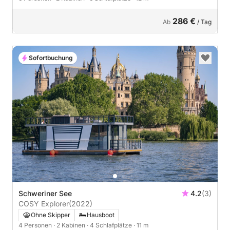
286 €
Ab
/ Tag
Sofortbuchung
Schweriner See
4.2
(3)
COSY Explorer
(2022)
Ohne Skipper
Hausboot
4 Personen
· 2 Kabinen
· 4 Schlafplätze
· 11 m