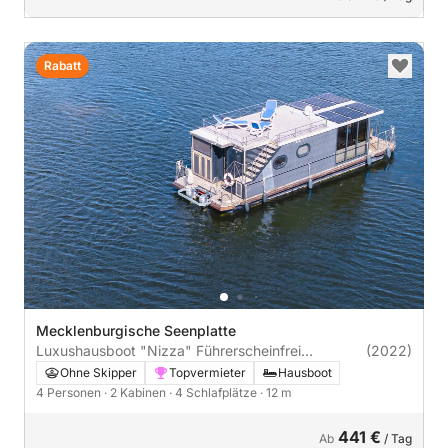
Rabatt
Mecklenburgische Seenplatte
Luxushausboot "Nizza" Führerscheinfrei
(2022)
(Charterschein)
Ohne Skipper
Topvermieter
Hausboot
4 Personen
· 2 Kabinen
· 4 Schlafplätze
· 12 m
441 €
Ab
/ Tag