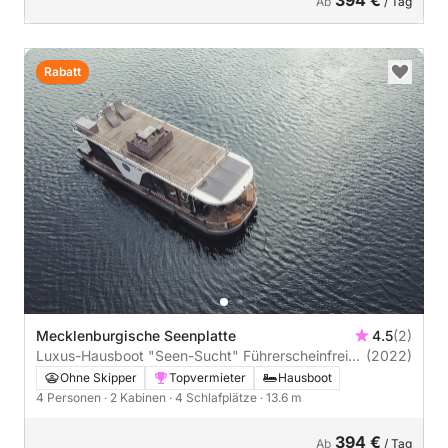
Ab
/ Tag
Rabatt
Mecklenburgische Seenplatte
4.5
(2)
Luxus-Hausboot "Seen-Sucht" Führerscheinfrei
(2022)
(Charterschein)
Ohne Skipper
Topvermieter
Hausboot
4 Personen
· 2 Kabinen
· 4 Schlafplätze
· 13.6 m
394 €
Ab
/ Tag