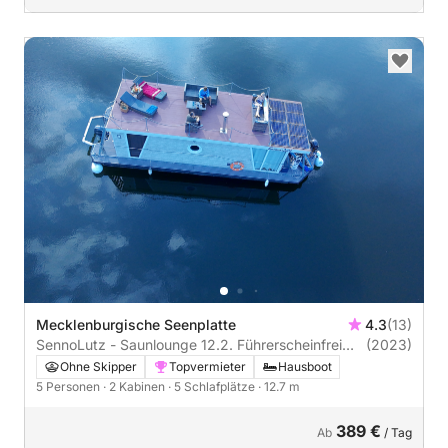
Mecklenburgische Seenplatte
4.3
(13)
SennoLutz - Saunlounge 12.2. Führerscheinfrei
(2023)
(Charterschein)
Ohne Skipper
Topvermieter
Hausboot
5 Personen
· 2 Kabinen
· 5 Schlafplätze
· 12.7 m
389 €
Ab
/ Tag