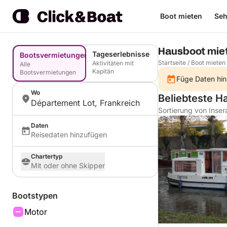
Boot mieten
Seh
Hausboot miet
Tageserlebnisse
Bootsvermietungen
Startseite
/
Boot mieten
Aktivitäten mit
Alle
Kapitän
Bootsvermietungen
Füge Daten hin
Wo
Beliebteste H
Département Lot, Frankreich
Sortierung von Inser
Daten
Reisedaten hinzufügen
Chartertyp
Mit oder ohne Skipper
Bootstypen
Motor