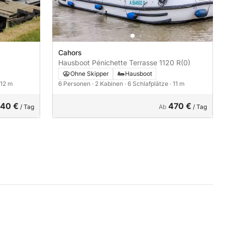
Cahors
Hausboot Pénichette Terrasse 1120 R
(0)
Ohne Skipper
Hausboot
 12 m
6 Personen
· 2 Kabinen
· 6 Schlafplätze
· 11 m
40 €
470 €
/ Tag
Ab
/ Tag