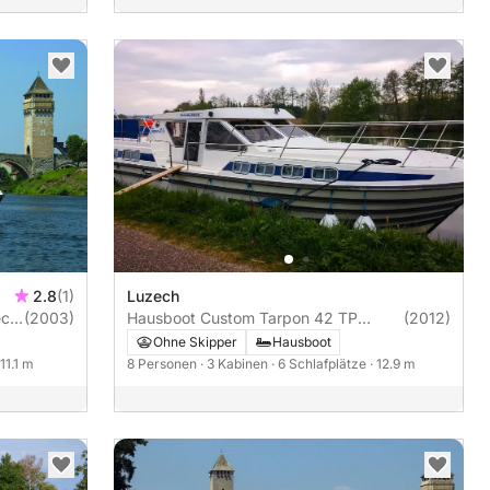
2.8
(1)
Luzech
ch)
(2003)
Hausboot Custom Tarpon 42 TP
(2012)
(Luzech) 50PS
Ohne Skipper
Hausboot
 11.1 m
8 Personen
· 3 Kabinen
· 6 Schlafplätze
· 12.9 m