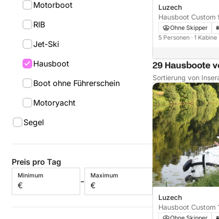
Motorboot
Luzech
Hausboot Custom 
RIB
37PS
Ohne Skipper
5 Personen
· 1 Kabine
Jet-Ski
Hausboot
29 Hausboote v
Sortierung von Inser
Boot ohne Führerschein
Motoryacht
Segel
Preis pro Tag
Minimum
Maximum
-
€
€
Luzech
Hausboot Custom 
37cv 37PS
Ohne Skipper