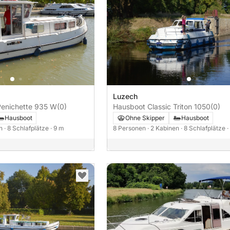
Luzech
Penichette 935 W
(0)
Hausboot Classic Triton 1050
(0)
Hausboot
Ohne Skipper
Hausboot
en
· 8 Schlafplätze
· 9 m
8 Personen
· 2 Kabinen
· 8 Schlafplätze
·