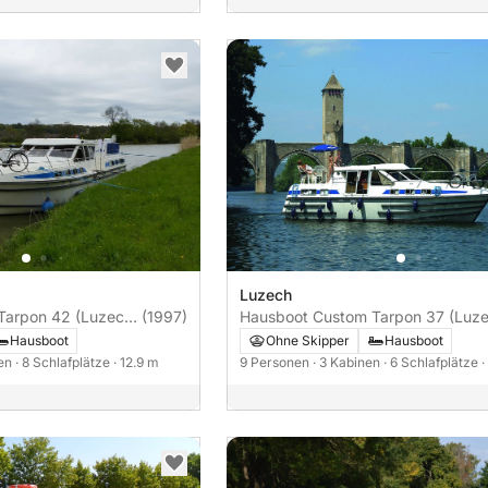
Luzech
Tarpon 42 (Luzech)
(1997)
Hausboot Custom Tarpon 37 (Luze
50PS
Hausboot
Ohne Skipper
Hausboot
nen
· 8 Schlafplätze
· 12.9 m
9 Personen
· 3 Kabinen
· 6 Schlafplätze
·