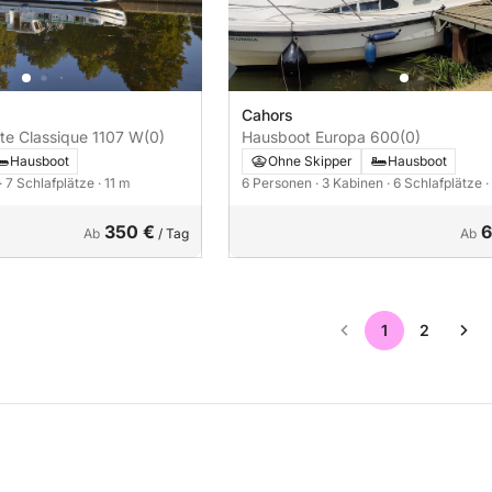
Cahors
te Classique 1107 W
(0)
Hausboot Europa 600
(0)
Hausboot
Ohne Skipper
Hausboot
· 7 Schlafplätze
· 11 m
6 Personen
· 3 Kabinen
· 6 Schlafplätze
·
350 €
6
Ab
/ Tag
Ab
1
2