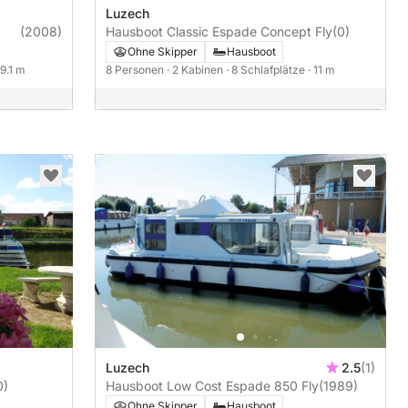
Luzech
(2008)
Hausboot Classic Espade Concept Fly
(0)
Ohne Skipper
Hausboot
 9.1 m
8 Personen
· 2 Kabinen
· 8 Schlafplätze
· 11 m
Luzech
2.5
(1)
0)
Hausboot Low Cost Espade 850 Fly
(1989)
Ohne Skipper
Hausboot