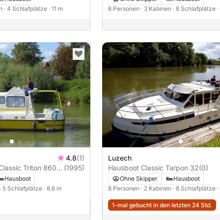
en
· 4 Schlafplätze
· 11 m
8 Personen
· 3 Kabinen
· 8 Schlafplätze
·
4.8
(1)
Luzech
lassic Triton 860
(1995)
Hausboot Classic Tarpon 32
(0)
Hausboot
Ohne Skipper
Hausboot
· 5 Schlafplätze
· 8.6 m
8 Personen
· 2 Kabinen
· 8 Schlafplätze
·
1-mal gebucht in den letzten 24 Std.