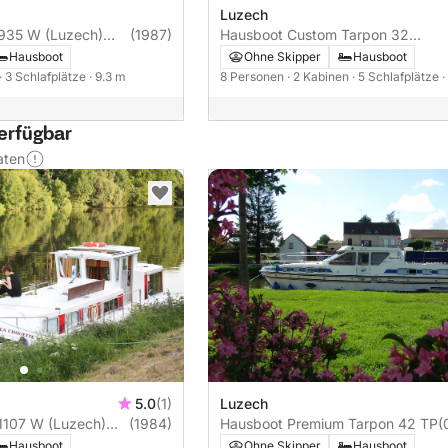
Luzech
935 W (Luzech)
(1987)
Hausboot Custom Tarpon 32
(Luzech) 40PS
Hausboot
Ohne Skipper
Hausboot
· 3 Schlafplätze
· 9.3 m
8 Personen
· 2 Kabinen
· 5 Schlafplätze
·
erfügbar
aten
5.0
(1)
Luzech
1107 W (Luzech)
(1984)
Hausboot Premium Tarpon 42 TP
(
Hausboot
Ohne Skipper
Hausboot