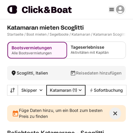
Katamaran mieten Scoglitti
Startseite
/
Boot mieten
/
Segelboote
/
Katamaran
/
Katamaran Scoglitti
Tageserlebnisse
Bootsvermietungen
Aktivitäten mit Kapitän
Alle Bootsvermietungen
Scoglitti, Italien
Reisedaten hinzufügen
Skipper
Katamaran
(1)
Sofortbuchung
Füge Daten hinzu, um ein Boot zum besten
Preis zu finden