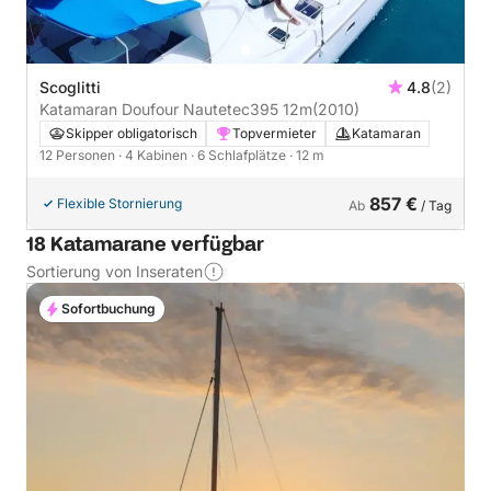
Scoglitti
4.8
(2)
Katamaran Doufour Nautetec395 12m
(2010)
Skipper obligatorisch
Topvermieter
Katamaran
12 Personen
· 4 Kabinen
· 6 Schlafplätze
· 12 m
857 €
Flexible Stornierung
Ab
/ Tag
18 Katamarane verfügbar
Sortierung von Inseraten
Sofortbuchung