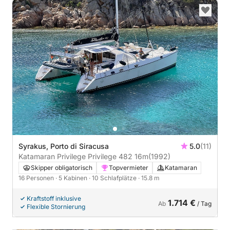
Syrakus, Porto di Siracusa
5.0
(11)
Katamaran Privilege Privilege 482 16m
(1992)
Skipper obligatorisch
Topvermieter
Katamaran
16 Personen
· 5 Kabinen
· 10 Schlafplätze
· 15.8 m
Kraftstoff inklusive
1.714 €
Ab
/ Tag
Flexible Stornierung