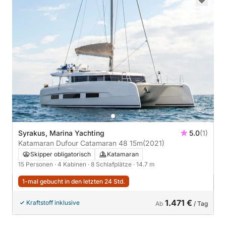
Syrakus, Marina Yachting
5.0
(1)
Katamaran Dufour Catamaran 48 15m
(2021)
Skipper obligatorisch
Katamaran
15 Personen
· 4 Kabinen
· 8 Schlafplätze
· 14.7 m
1-mal gebucht in den letzten 24 Std.
1.471 €
Kraftstoff inklusive
Ab
/ Tag