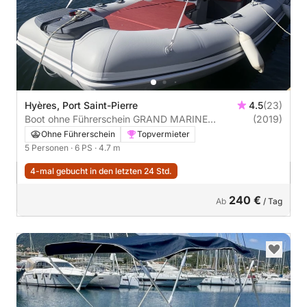
Hyères, Port Saint-Pierre
4.5
(23)
Boot ohne Führerschein GRAND MARINE
(2019)
CORPORATION GRAND S470 6PS
Ohne Führerschein
Topvermieter
5 Personen
· 6 PS
· 4.7 m
4-mal gebucht in den letzten 24 Std.
240 €
Ab
/ Tag