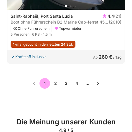
Saint-Raphaël, Port Santa Lucia
4.4
(21)
Boot ohne Führerschein B2 Marine Cap-ferret 452
(2010)
Open Sans Permis 6PS
Ohne Führerschein
Topvermieter
5 Personen
· 6 PS
· 4.5 m
1-mal gebucht in den letzten 24 Std.
260 €
Kraftstoff inklusive
Ab
/ Tag
1
2
3
4
…
Die Meinung unserer Kunden
4,9 / 5