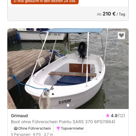
3-mal gebucht in den letzten 24 Std.
210 €
Ab
/ Tag
Grimaud
4.9
(12)
Boot ohne Führerschein Pointu SARS 370 6PS
(1964)
Ohne Führerschein
Topvermieter
5 Personen
· 6 PS
· 3.7 m