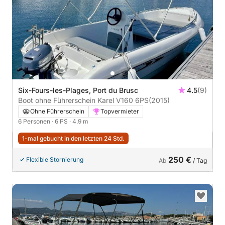
Six-Fours-les-Plages, Port du Brusc
4.5
(9)
Boot ohne Führerschein Karel V160 6PS
(2015)
Ohne Führerschein
Topvermieter
6 Personen
· 6 PS
· 4.9 m
1-mal gebucht in den letzten 24 Std.
250 €
Flexible Stornierung
Ab
/ Tag