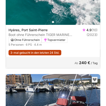
Hyères, Port Saint-Pierre
4.9
(10)
Boot ohne Führerschein TIGER MARINE
(2023)
SPORTLINE 440 6PS
Ohne Führerschein
Topvermieter
5 Personen
· 6 PS
· 4.4 m
3-mal gebucht in den letzten 24 Std.
240 €
Ab
/ Tag