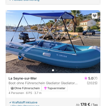
La Seyne-sur-Mer
5.0
(7)
Boot ohne Führerschein Gladiator Gladiator
(2025)
C370AL 6PS
Ohne Führerschein
Topvermieter
4 Personen
· 6 PS
· 3.7 m
Kraftstoff inklusive
178 €
Ab
/ Tag