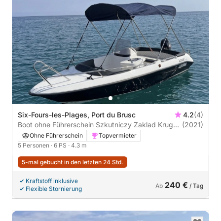
Six-Fours-les-Plages, Port du Brusc
4.2
(4)
Boot ohne Führerschein Szkutniczy Zaklad Kruger
(2021)
Laser 6PS
Ohne Führerschein
Topvermieter
5 Personen
· 6 PS
· 4.3 m
5-mal gebucht in den letzten 24 Std.
Kraftstoff inklusive
240 €
Ab
/ Tag
Flexible Stornierung