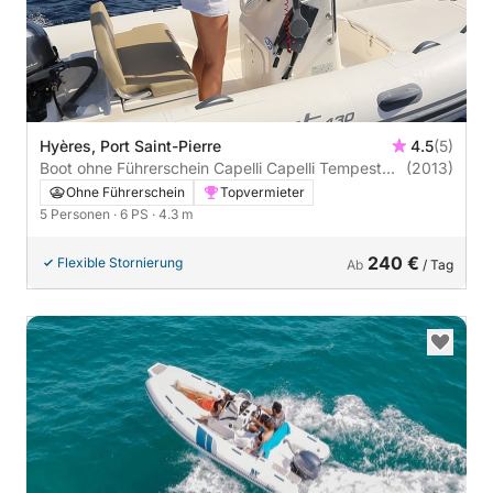
Hyères, Port Saint-Pierre
4.5
(5)
Boot ohne Führerschein Capelli Capelli Tempest
(2013)
430 6PS
Ohne Führerschein
Topvermieter
5 Personen
· 6 PS
· 4.3 m
240 €
Flexible Stornierung
Ab
/ Tag