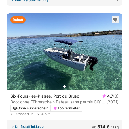
Flexible Stornierung
Rabatt
Six-Fours-les-Plages, Port du Brusc
4.7
(3)
Boot ohne Führerschein Bateau sans permis CQ15
(2021)
6PS
Ohne Führerschein
Topvermieter
7 Personen
· 6 PS
· 4.5 m
314 €
Kraftstoff inklusive
Ab
/ Tag