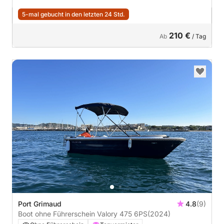
5-mal gebucht in den letzten 24 Std.
210 €
Ab
/ Tag
Port Grimaud
4.8
(9)
Boot ohne Führerschein Valory 475 6PS
(2024)