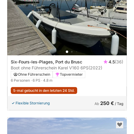
Six-Fours-les-Plages, Port du Brusc
4.5
(36)
Boot ohne Führerschein Karel V160 6PS
(2022)
Ohne Führerschein
Topvermieter
6 Personen
· 6 PS
· 4.8 m
5-mal gebucht in den letzten 24 Std.
250 €
Flexible Stornierung
Ab
/ Tag