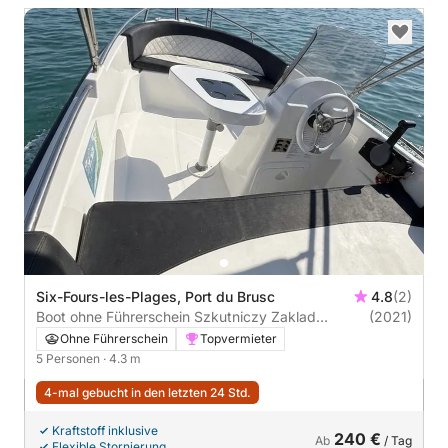
Six-Fours-les-Plages, Port du Brusc
4.8
(2)
Boot ohne Führerschein Szkutniczy Zaklad
(2021)
Szkutniczy Zaklad
Ohne Führerschein
Topvermieter
5 Personen
· 4.3 m
4-mal gebucht in den letzten 24 Std.
Kraftstoff inklusive
240 €
Ab
/ Tag
Flexible Stornierung