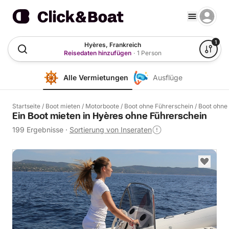
1
Hyères, Frankreich
Reisedaten hinzufügen
·
1 Person
Alle Vermietungen
Ausflüge
Startseite
/
Boot mieten
/
Motorboote
/
Boot ohne Führerschein
/
Boot ohne
Ein Boot mieten in Hyères ohne Führerschein
199 Ergebnisse
·
Sortierung von Inseraten