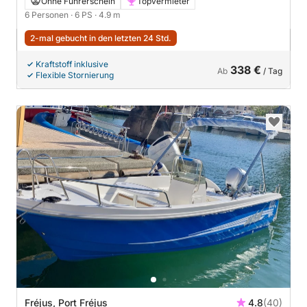
Ohne Führerschein
Topvermieter
6 Personen
· 6 PS
· 4.9 m
2-mal gebucht in den letzten 24 Std.
Kraftstoff inklusive
338 €
Ab
/ Tag
Flexible Stornierung
Fréjus, Port Fréjus
4.8
(40)