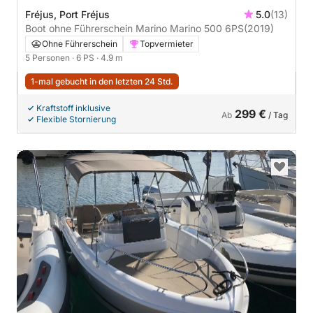
Fréjus, Port Fréjus
5.0
(13)
Boot ohne Führerschein Marino Marino 500 6PS
(2019)
Ohne Führerschein
Topvermieter
5 Personen
· 6 PS
· 4.9 m
1-mal gebucht in den letzten 24 Std.
Kraftstoff inklusive
299 €
Ab
/ Tag
Flexible Stornierung