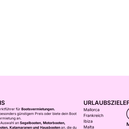
NS
URLAUBSZIELE
arktführer für
Bootsvermietungen.
Mallorca
 besonders günstigem Preis oder biete dein Boot
Frankreich
ermietung an.
Ibiza
e Auswahl an
Segelbooten, Motorbooten,
M
Malta
oten, Katamaranen und Hausbooten
an, die du