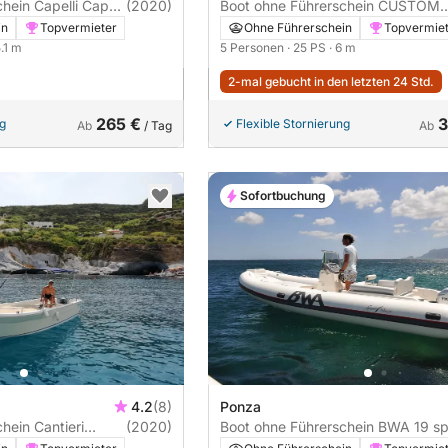
i Capelli
(2020)
Boot ohne Führerschein CUSTOM
Gozzo in VTR e legno 25PS
in
Topvermieter
Ohne Führerschein
Topvermie
5.1 m
5 Personen
· 25 PS
· 6 m
2-mal gebucht in den letzten 24 Std.
265 €
3
ng
Flexible Stornierung
Ab
/ Tag
Ab
Sofortbuchung
4.2
(8)
Ponza
antieri
(2020)
Boot ohne Führerschein BWA 19 sport
ancia Sermoneta 40PS
40PS