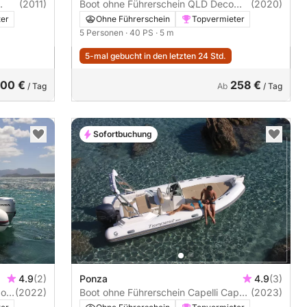
(2011)
Boot ohne Führerschein QLD Deco
(2020)
570 40PS
ter
Ohne Führerschein
Topvermieter
5 Personen
· 40 PS
· 5 m
5-mal gebucht in den letzten 24 Std.
00 €
258 €
/ Tag
Ab
/ Tag
Sofortbuchung
4.9
(2)
Ponza
4.9
(3)
(2022)
Boot ohne Führerschein Capelli Capelli
(2023)
Tempest 600 40PS