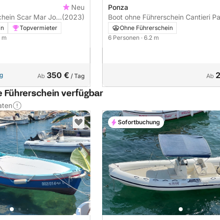
Neu
Ponza
 Mar Joy
(2023)
Boot ohne Führerschein Cantieri Parisi
Ponza
in
Topvermieter
Ohne Führerschein
6 m
6 Personen
· 6.2 m
350 €
ng
Ab
/ Tag
Ab
e Führerschein verfügbar
aten
Sofortbuchung