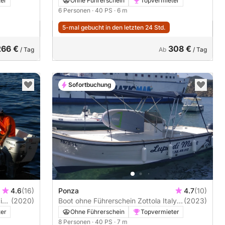
ter
Ohne Führerschein
Topvermieter
6 Personen
· 40 PS
· 6 m
5-mal gebucht in den letzten 24 Std.
266 €
308 €
/ Tag
Ab
/ Tag
Sofortbuchung
4.6
(16)
Ponza
4.7
(10)
(2020)
Boot ohne Führerschein Zottola Italy
(2023)
21 40PS
ter
Ohne Führerschein
Topvermieter
8 Personen
· 40 PS
· 7 m