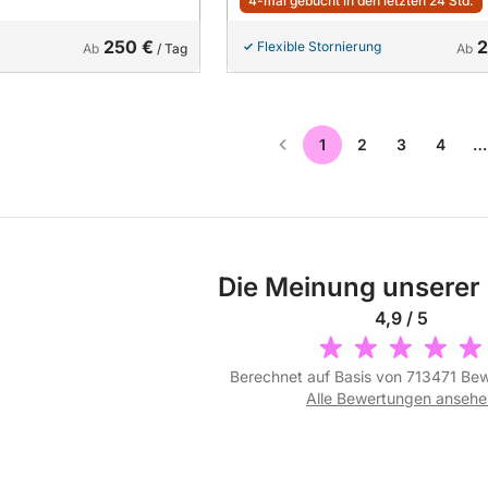
4-mal gebucht in den letzten 24 Std.
250 €
2
Flexible Stornierung
Ab
/ Tag
Ab
1
2
3
4
…
Die Meinung unserer
4,9 / 5
Berechnet auf Basis von 713471 Be
Alle Bewertungen ansehe