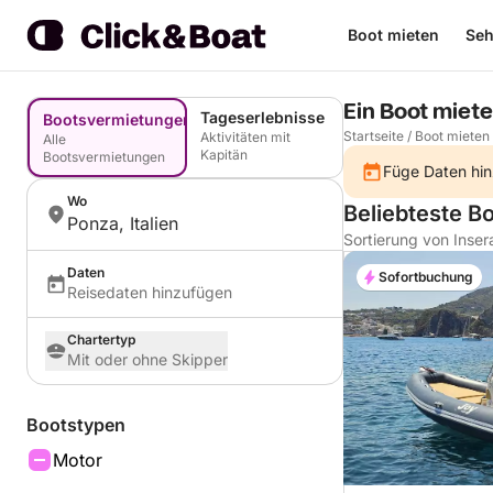
Boot mieten
Seh
Ein Boot miet
Tageserlebnisse
Bootsvermietungen
Startseite
/
Boot mieten
Aktivitäten mit
Alle
Kapitän
Bootsvermietungen
Füge Daten hin
Wo
Beliebteste B
Ponza, Italien
Sortierung von Inser
Daten
Sofortbuchung
Reisedaten hinzufügen
Chartertyp
Mit oder ohne Skipper
Bootstypen
Motor