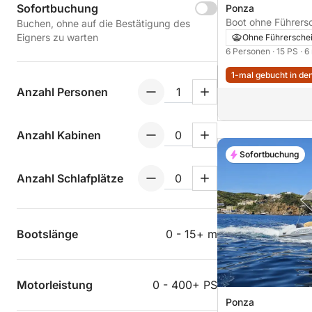
Sofortbuchung
Ponza
Boot ohne Führerschein
Buchen, ohne auf die Bestätigung des
Eigners zu warten
Ohne Führersche
6 Personen
· 15 PS
· 6
1-mal gebucht in den
Anzahl Personen
Anzahl Kabinen
Sofortbuchung
Anzahl Schlafplätze
Bootslänge
0 - 15+ m
Motorleistung
0 - 400+ PS
Ponza