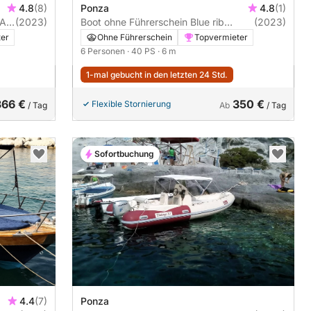
4.8
(8)
Ponza
4.8
(1)
(2023)
Boot ohne Führerschein Blue rib
(2023)
Panama 19 40PS
ter
Ohne Führerschein
Topvermieter
6 Personen
· 40 PS
· 6 m
1-mal gebucht in den letzten 24 Std.
366 €
350 €
Flexible Stornierung
/ Tag
Ab
/ Tag
Sofortbuchung
4.4
(7)
Ponza