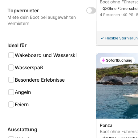
Boot ohne Führerschein Capell
Tempest 40PS
Ohne Führersche
Topvermieter
4 Personen
· 40 PS
· 
Miete dein Boot bei ausgewählten
Vermietern
Flexible Stornieru
Ideal für
Wakeboard und Wasserski
Sofortbuchung
Wasserspaß
Besondere Erlebnisse
Angeln
Feiern
Ponza
Ausstattung
Boot ohne Führerschein C
L