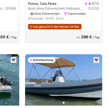
Ponza, Cala Feola
4.7
(15)
(2006)
Boot ohne Führerschein Italboats
(2020)
Predator 599 40PS
Ohne Führerschein
Topvermieter
8 Personen
· 40 PS
· 6.3 m
2-mal gebucht in den letzten 24 Std.
250 €
296 €
/ Tag
Ab
/ Tag
Sofortbuchung