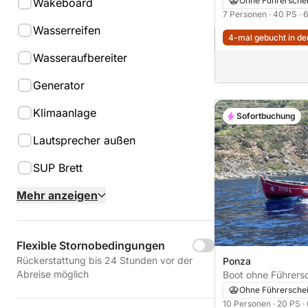
Ohne Führersche
Wakeboard
7 Personen
· 40 PS
· 
Wasserreifen
4-mal gebucht in den
Wasseraufbereiter
Generator
Klimaanlage
Sofortbuchung
Lautsprecher außen
SUP Brett
Mehr anzeigen
Flexible Stornobedingungen
Rückerstattung bis 24 Stunden vor der
Ponza
Abreise möglich
Boot ohne Führerschein Lanci
20PS
Ohne Führersche
10 Personen
· 20 PS
·