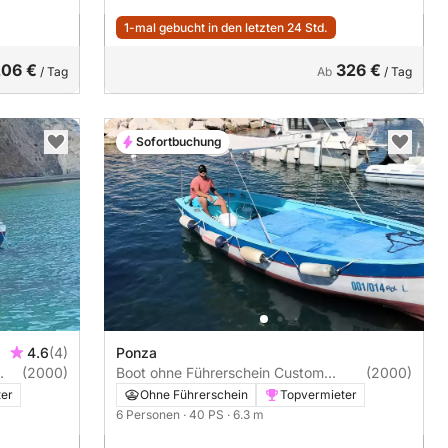
1-mal gebucht in den letzten 24 Std.
206 €
326 €
/ Tag
Ab
/ Tag
Sofortbuchung
4.6
(4)
Ponza
(2000)
Boot ohne Führerschein Custom
(2000)
Gozzo in Legno 6.30 entrobordo
ter
Ohne Führerschein
Topvermieter
40HP 40PS
6 Personen
· 40 PS
· 6.3 m