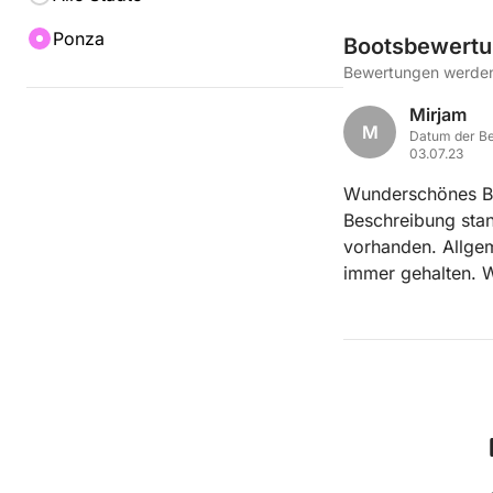
Ponza
Bootsbewert
Bewertungen werden 
Mirjam
M
Datum der Be
03.07.23
Wunderschönes Boo
Beschreibung stan
vorhanden. Allgem
immer gehalten. W
sehr gut funktioni
Kommunikation. A
hätten präziser se
zufrieden.