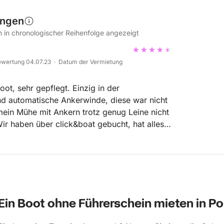
ungen
in chronologischer Reihenfolge angezeigt
wertung 04.07.23 · Datum der Vermietung
t, sehr gepflegt. Einzig in der
d automatische Ankerwinde, diese war nicht
ein Mühe mit Ankern trotz genug Leine nicht
ir haben über click&boat gebucht, hat alles
ert, sehr schnelle Antwort und guet
ngaben über Standort Boot und Unternehmne
in können. Sonst alles super, wir waren sehr
Ein Boot ohne Führerschein mieten in P