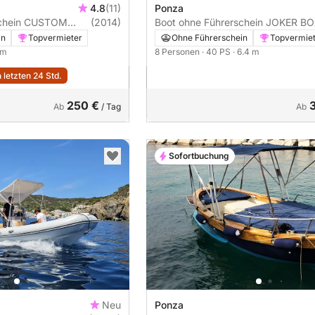
4.8
(11)
Ponza
 CUSTOM
(2014)
Boot ohne Führerschein JOKER BOAT
Lancia in Legno 6metri 15PS
CLUBMAN 21 40PS
in
Topvermieter
Ohne Führerschein
Topvermie
 m
8 Personen
· 40 PS
· 6.4 m
 letzten 24 Std.
250 €
Ab
/ Tag
Ab
Sofortbuchung
Neu
Ponza