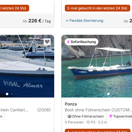
 letzten 24 Std.
2-mal gebucht in den letzten 24 Std.
226 €
Flexible Stornierung
Ab
/ Tag
Ab
Sofortbuchung
Ponza
antieri
(2006)
Boot ohne Führerschein CUSTOM
Lancia 530 15PS
in
Ohne Führerschein
Topvermie
5 Personen
· 15 PS
· 5.3 m