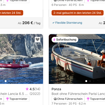
in
Topvermieter
Ohne Führerschein
Topvermie
6.5 m
6 Personen
· 40 PS
· 6 m
 letzten 24 Std.
2-mal gebucht in den letzten 24 Std.
206 €
Flexible Stornierung
Ab
/ Tag
Ab
Sofortbuchung
4.5
(14)
Ponza
a 6.5 Mt
(2022)
Boot ohne Führerschein Parisi Lancia
Ponza 600 20PS
in
Topvermieter
Ohne Führerschein
Topvermie
 6 m
7 Personen
· 20 PS
· 6.2 m