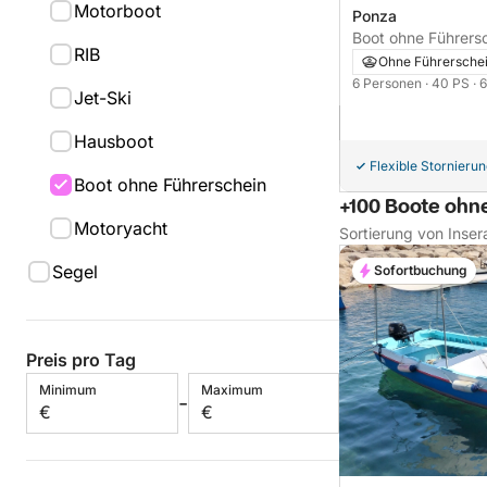
Motorboot
Ponza
Boot ohne Führerschein Scar
RIB
40PS
Ohne Führersche
6 Personen
· 40 PS
· 
Jet-Ski
Hausboot
Flexible Stornieru
Boot ohne Führerschein
+100 Boote ohn
Motoryacht
Sortierung von Inser
Segel
Sofortbuchung
Preis pro Tag
Minimum
Maximum
-
€
€