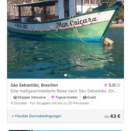
São Sebastião, Brasilien
5.0
(2)
Eine maßgeschneiderte Reise nach São Sebastião: Ein
ganzer Tag voller Magie auf einer Gulet
Skipper inklusive
Topvermieter
Gulet
9 Stunden
· Für Gruppen mit bis zu 20 Personen
43 €
Flexible Stornobedingungen
Ab