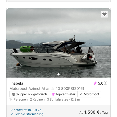
Ilhabela
5.0
(1)
Motorboot Azimut Atlantis 40 800PS
(2016)
Skipper obligatorisch
Topvermieter
Motorboot
14 Personen
· 2 Kabinen
· 3 Schlafplätze
· 12.2 m
Kraftstoff inklusive
1.530 €
Ab
/ Tag
Flexible Stornierung