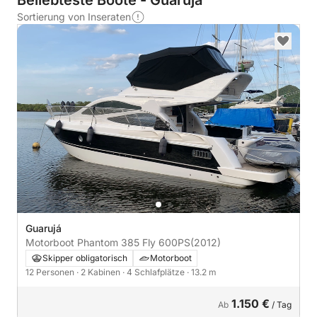
Beliebteste Boote - Guarujá
Sortierung von Inseraten
Guarujá
Motorboot Phantom 385 Fly 600PS
(2012)
Skipper obligatorisch
Motorboot
12 Personen
· 2 Kabinen
· 4 Schlafplätze
· 13.2 m
1.150 €
Ab
/ Tag