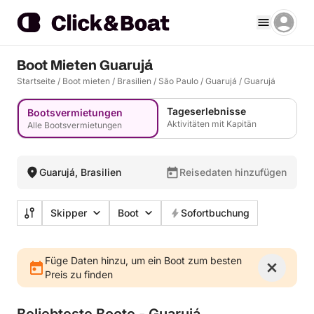
Boot Mieten Guarujá
Startseite
/
Boot mieten
/
Brasilien
/
São Paulo
/
Guarujá
/
Guarujá
Tageserlebnisse
Bootsvermietungen
Aktivitäten mit Kapitän
Alle Bootsvermietungen
Guarujá, Brasilien
Reisedaten hinzufügen
Skipper
Boot
Sofortbuchung
Füge Daten hinzu, um ein Boot zum besten
Preis zu finden