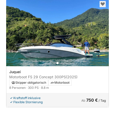
Juqueí
Motorboot FS 29 Concept 300PS
(2025)
Skipper obligatorisch
Motorboot
8 Personen
· 300 PS
· 8.8 m
Kraftstoff inklusive
750 €
Ab
/ Tag
Flexible Stornierung