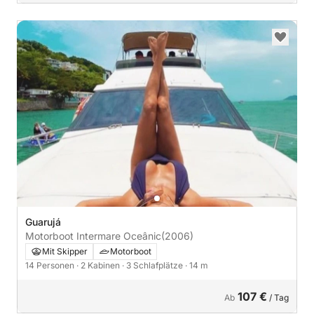
Guarujá
Motorboot Intermare Oceânic
(2006)
Mit Skipper
Motorboot
14 Personen
· 2 Kabinen
· 3 Schlafplätze
· 14 m
107 €
Ab
/ Tag