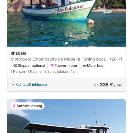
Ilhabela
Motorboot Embarcação de Madeira Fishing boat
(2017)
115PS
Skipper optional
Topvermieter
Motorboot
1 Person
· 1 Kabine
· 9 Schlafplätze
· 12 m
335 €
Kraftstoff inklusive
Ab
/ Tag
Sofortbuchung