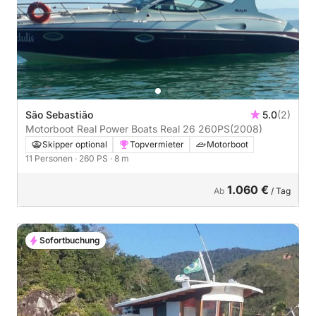
São Sebastião
5.0
(2)
Motorboot Real Power Boats Real 26 260PS
(2008)
Skipper optional
Topvermieter
Motorboot
11 Personen
· 260 PS
· 8 m
1.060 €
Ab
/ Tag
Sofortbuchung