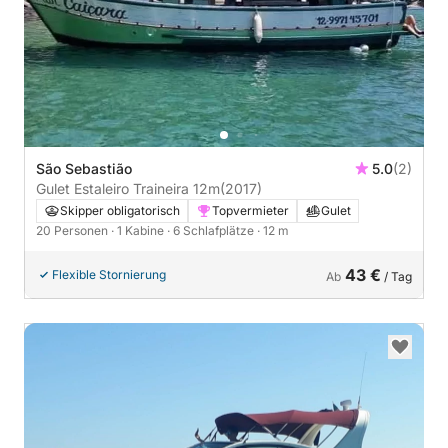
São Sebastião
5.0
(2)
Gulet Estaleiro Traineira 12m
(2017)
Skipper obligatorisch
Topvermieter
Gulet
20 Personen
· 1 Kabine
· 6 Schlafplätze
· 12 m
43 €
Flexible Stornierung
Ab
/ Tag