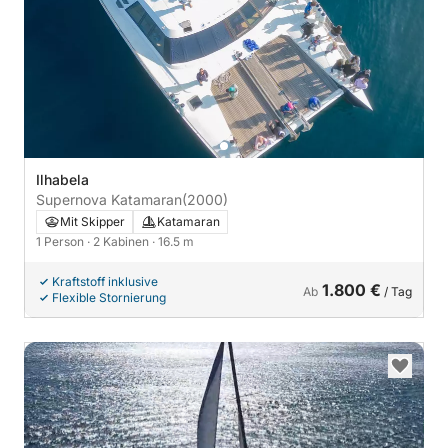
Ilhabela
Supernova Katamaran
(2000)
Mit Skipper
Katamaran
1 Person
· 2 Kabinen
· 16.5 m
Kraftstoff inklusive
1.800 €
Ab
/ Tag
Flexible Stornierung