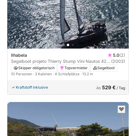
Ilhabela
5.0
(2)
Segelboot projeto Thierry Stump Vini Nautos 42
(2003)
13m
Skipper obligatorisch
Topvermieter
Segelboot
10 Personen
· 3 Kabinen
· 4 Schlafplätze
· 13.2 m
529 €
Kraftstoff inklusive
Ab
/ Tag