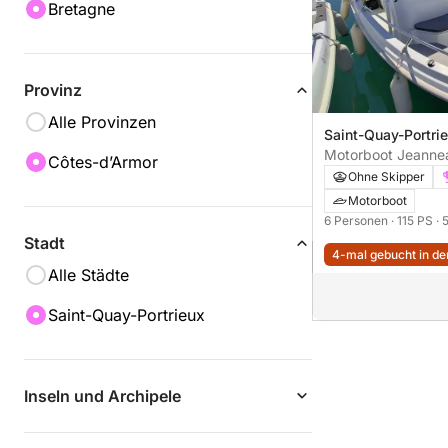
Bretagne
Provinz
Alle Provinzen
Saint-Quay-Portri
Port d'Armor
Motorboot Jeann
Côtes-d’Armor
5.5 CC S2 115PS
Ohne Skipper
Motorboot
6 Personen
· 115 PS
· 
Stadt
4-mal gebucht in den
Alle Städte
Saint-Quay-Portrieux
Inseln und Archipele