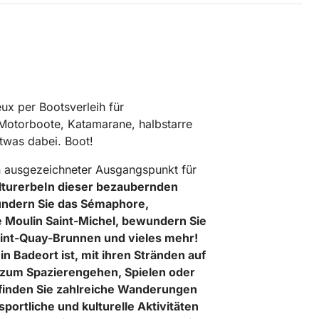
ux per Bootsverleih für
, Motorboote, Katamarane, halbstarre
etwas dabei. Boot!
ein ausgezeichneter Ausgangspunkt für
lturerbeIn dieser bezaubernden
undern Sie das
Sémaphore
,
e
Moulin Saint-Michel
, bewundern Sie
int-Quay-Brunnen
und vieles mehr!
in Badeort ist, mit ihren Stränden auf
 zum Spazierengehen, Spielen oder
finden Sie zahlreiche Wanderungen
ortliche und kulturelle Aktivitäten