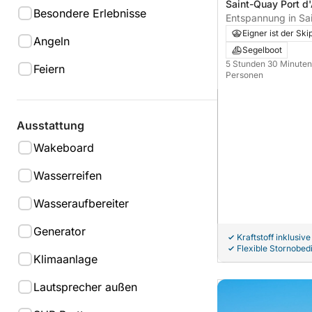
Saint-Quay Port d'
Besondere Erlebnisse
Quay-Portrieux, Fr
Entspannung in Sai
Stunden Sonne auf
Eigner ist der Ski
Angeln
Segelboot
5 Stunden 30 Minute
Feiern
Personen
Ausstattung
Wakeboard
Wasserreifen
Wasseraufbereiter
Generator
Kraftstoff inklusive
Flexible Stornobe
Klimaanlage
Lautsprecher außen