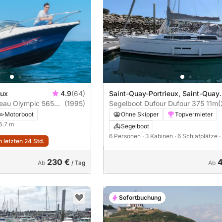
eux
4.9
(64)
Saint-Quay-Portrieux, Saint-Quay
eau Olympic 565
(1995)
Port d'Armor
Segelboot Dufour Dufour 375 11m
(
Motorboot
Ohne Skipper
Topvermieter
 5.7 m
Segelboot
6 Personen
· 3 Kabinen
· 6 Schlafplätze
·
 letzten 24 Std.
230 €
Ab
/ Tag
Ab
Sofortbuchung