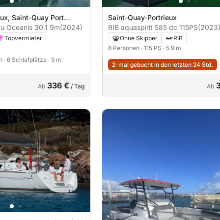
ux, Saint-Quay Port
Saint-Quay-Portrieux
u Oceanis 30.1 9m
(2024)
RIB aquaspirit 585 dc 115PS
(2023
Topvermieter
Ohne Skipper
RIB
8 Personen
· 115 PS
· 5.9 m
en
· 6 Schlafplätze
· 9 m
2-mal gebucht in den letzten 24 Std.
336 €
Ab
/ Tag
Ab