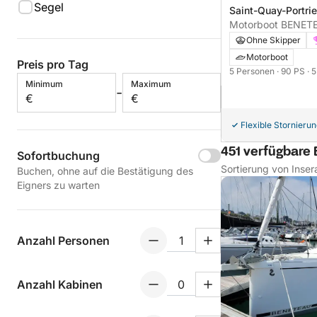
Segel
Saint-Quay-Portri
Motorboot BENET
500 90PS
Ohne Skipper
Motorboot
Preis pro Tag
5 Personen
· 90 PS
· 
Minimum
Maximum
-
€
€
Flexible Stornieru
451 verfügbare 
Sofortbuchung
Sortierung von Inser
Buchen, ohne auf die Bestätigung des
Eigners zu warten
Anzahl Personen
Anzahl Kabinen