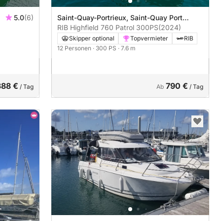
5.0
(6)
Saint-Quay-Portrieux, Saint-Quay Port
)
d'Armor
RIB Highfield 760 Patrol 300PS
(2024)
Skipper optional
Topvermieter
RIB
12 Personen
· 300 PS
· 7.6 m
388 €
790 €
/ Tag
Ab
/ Tag