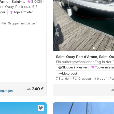
Armor, Saint-
5.0
(39)
ankreich
nt-Quay-Portrieux: 5,5
 einem Segelboot
pper
Topvermieter
n
· Für Gruppen mit bis zu 4
Saint-Quay Port d'Armor, Saint-Q
Portrieux, Frankreich
Ein außergewöhnlicher Tag in der 
Skipper inklusive
Topvermiete
Motorboot
7 Stunden
· Für Gruppen mit bis zu 11 P
240 €
Ab
A
dingungen