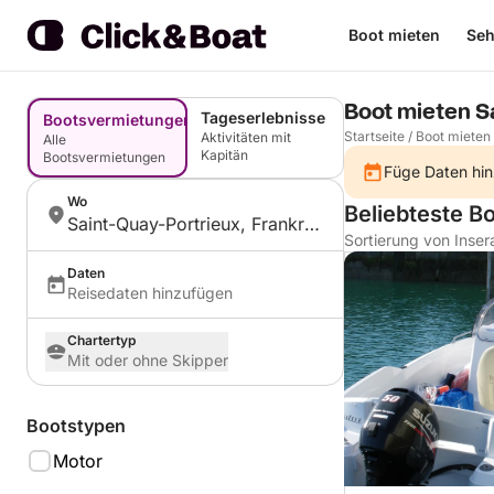
Boot mieten
Seh
Boot mieten S
Tageserlebnisse
Bootsvermietungen
Startseite
/
Boot mieten
Aktivitäten mit
Alle
Kapitän
Bootsvermietungen
Füge Daten hin
Wo
Beliebteste B
Saint-Quay-Portrieux, Frankreich
Sortierung von Inser
Daten
Reisedaten hinzufügen
Chartertyp
Mit oder ohne Skipper
Bootstypen
Motor