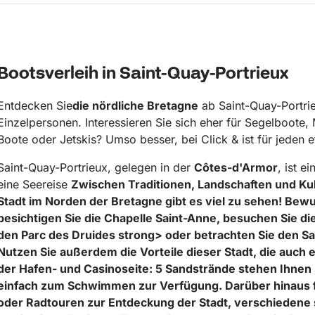
Bootsverleih in Saint-Quay-Portrieux
Entdecken Sie
die nördliche Bretagne
ab Saint-Quay-Portrie
Einzelpersonen. Interessieren Sie sich eher für Segelboote
Boote oder Jetskis? Umso besser, bei Click & ist für jeden 
Saint-Quay-Portrieux, gelegen in der
Côtes-d'Armor
, ist 
eine Seereise
Zwischen Traditionen, Landschaften und Ku
Stadt im Norden der Bretagne gibt es viel zu sehen! Bew
besichtigen Sie die
Chapelle Saint-Anne
, besuchen Sie di
den
Parc des Druides
strong> oder betrachten Sie den
Sa
Nutzen Sie außerdem die Vorteile dieser Stadt, die auch e
der Hafen- und Casinoseite: 5 Sandstrände stehen Ihnen
einfach zum Schwimmen zur Verfügung. Darüber hinaus 
oder Radtouren zur Entdeckung der Stadt, verschiedene sp