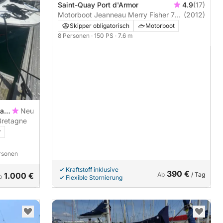
Saint-Quay Port d'Armor
4.9
(17)
Motorboot Jeanneau Merry Fisher 755
(2012)
150PS
Skipper obligatorisch
Motorboot
8 Personen
· 150 PS
· 7.6 m
uay-
Neu
Bretagne
r
ersonen
Kraftstoff inklusive
390 €
1.000 €
Ab
/ Tag
b
Flexible Stornierung