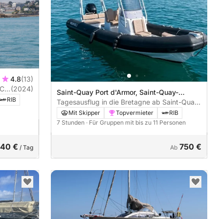
4.8
(13)
5CH
(2024)
Saint-Quay Port d'Armor, Saint-Quay-
RIB
Portrieux, Frankreich
Tagesausflug in die Bretagne ab Saint-Quay-
Portrieux
Mit Skipper
Topvermieter
RIB
7 Stunden
· Für Gruppen mit bis zu 11 Personen
40 €
750 €
/ Tag
Ab