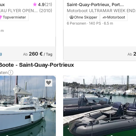
eux
4.9
(21)
Saint-Quay-Portrieux, Port
EAU FLYER OPEN
(2010)
d'Échouage
Motorboot ULTRAMAR WEEK END
600 140PS
Topvermieter
Ohne Skipper
Motorboot
6 Personen
· 140 PS
· 6.5 m
5 m
260 €
ng
Ab
/ Tag
Ab
Boote - Saint-Quay-Portrieux
aten