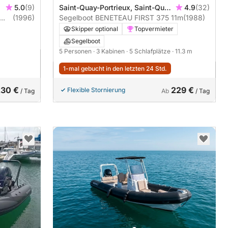
5.0
(9)
Saint-Quay-Portrieux, Saint-Quay
4.9
(32)
(1996)
Port d'Armor
Segelboot BENETEAU FIRST 375 11m
(1988)
Skipper optional
Topvermieter
Segelboot
5 Personen
· 3 Kabinen
· 5 Schlafplätze
· 11.3 m
1-mal gebucht in den letzten 24 Std.
230 €
229 €
Flexible Stornierung
/ Tag
Ab
/ Tag