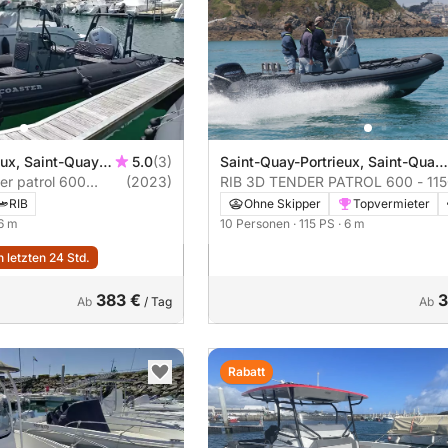
eux, Saint-Quay
5.0
(3)
Saint-Quay-Portrieux, Saint-Quay
ter patrol 600
(2023)
Port d'Armor
RIB 3D TENDER PATROL 600 - 11
115PS
RIB
Ohne Skipper
Topvermieter
 6 m
10 Personen
· 115 PS
· 6 m
 letzten 24 Std.
383 €
3
Ab
/ Tag
Ab
Rabatt