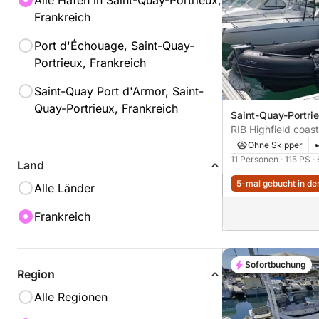
Alle Häfen in Saint-Quay-Portrieux,
Frankreich
Port d'Échouage, Saint-Quay-
Portrieux, Frankreich
Saint-Quay Port d'Armor, Saint-
Quay-Portrieux, Frankreich
Saint-Quay-Portri
Port d'Armor
RIB Highfield coas
115PS
Ohne Skipper
11 Personen
· 115 PS
·
Land
5-mal gebucht in den
Alle Länder
Frankreich
Sofortbuchung
Region
Alle Regionen