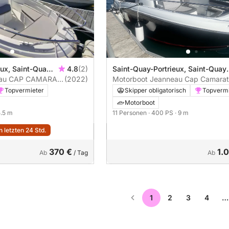
eux, Saint-Quay
4.8
(2)
Saint-Quay-Portrieux, Saint-Quay
eau CAP CAMARAT
(2022)
Port d'Armor
Motorboot Jeanneau Cap Camarat
9.0 Cc 400PS
Topvermieter
Skipper obligatorisch
Topvermi
Motorboot
5.5 m
11 Personen
· 400 PS
· 9 m
 letzten 24 Std.
370 €
1.
Ab
/ Tag
Ab
1
2
3
4
…