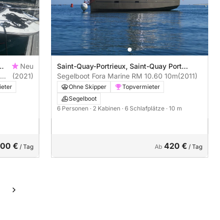
Neu
Saint-Quay-Portrieux, Saint-Quay Port
(2021)
d'Armor
Segelboot Fora Marine RM 10.60 10m
(2011)
eter
Ohne Skipper
Topvermieter
Segelboot
6 Personen
· 2 Kabinen
· 6 Schlafplätze
· 10 m
000 €
420 €
/ Tag
Ab
/ Tag