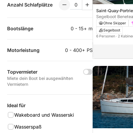
Anzahl Schlafplätze
Saint-Quay-Portrie
d'Armor
Segelboot Benetea
Ohne Skipper
Bootslänge
0 - 15+ m
Segelboot
6 Personen
· 2 Kabin
Motorleistung
0 - 400+ PS
Topvermieter
Miete dein Boot bei ausgewählten
Vermietern
Ideal für
Wakeboard und Wasserski
Wasserspaß