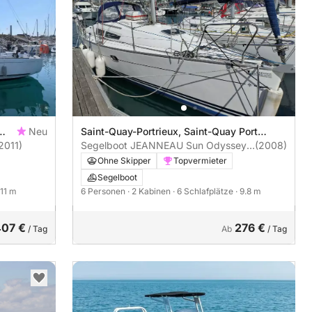
Neu
Saint-Quay-Portrieux, Saint-Quay Port
2011)
d'Armor
Segelboot JEANNEAU Sun Odyssey
(2008)
32 i 10m
Ohne Skipper
Topvermieter
Segelboot
 11 m
6 Personen
· 2 Kabinen
· 6 Schlafplätze
· 9.8 m
407 €
276 €
/ Tag
Ab
/ Tag