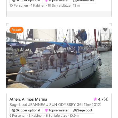
Skipper optional
Topvermieter
Katamaran
10 Personen
· 4 Kabinen
· 10 Schlafplätze
· 13 m
Rabatt
Athen, Alimos Marina
4.7
(4)
Segelboot JEANNEAU SUN ODYSSEY 36I 11m
(2012)
Skipper optional
Topvermieter
Segelboot
6 Personen
· 3 Kabinen
· 6 Schlafplätze
· 10.9 m