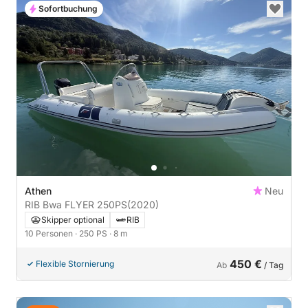
Sofortbuchung
Athen
Neu
RIB Bwa FLYER 250PS
(2020)
Skipper optional
RIB
10 Personen
· 250 PS
· 8 m
450 €
Flexible Stornierung
Ab
/ Tag