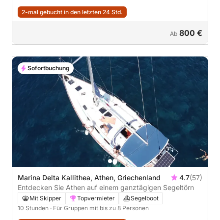
2-mal gebucht in den letzten 24 Std.
800 €
Ab
Sofortbuchung
Marina Delta Kallithea, Athen, Griechenland
4.7
(57)
Entdecken Sie Athen auf einem ganztägigen Segeltörn
Mit Skipper
Topvermieter
Segelboot
10 Stunden
· Für Gruppen mit bis zu 8 Personen