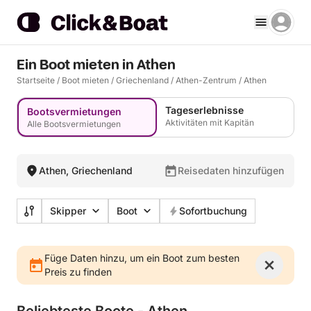
Ein Boot mieten in Athen
Startseite
/
Boot mieten
/
Griechenland
/
Athen-Zentrum
/
Athen
Tageserlebnisse
Bootsvermietungen
Aktivitäten mit Kapitän
Alle Bootsvermietungen
Athen, Griechenland
Reisedaten hinzufügen
Skipper
Boot
Sofortbuchung
Füge Daten hinzu, um ein Boot zum besten
Preis zu finden