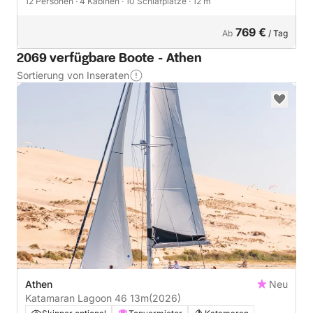
12 Personen
· 4 Kabinen
· 10 Schlafplätze
· 12 m
769 €
Ab
/ Tag
2069 verfügbare Boote - Athen
Sortierung von Inseraten
Athen
Neu
Katamaran Lagoon 46 13m
(2026)