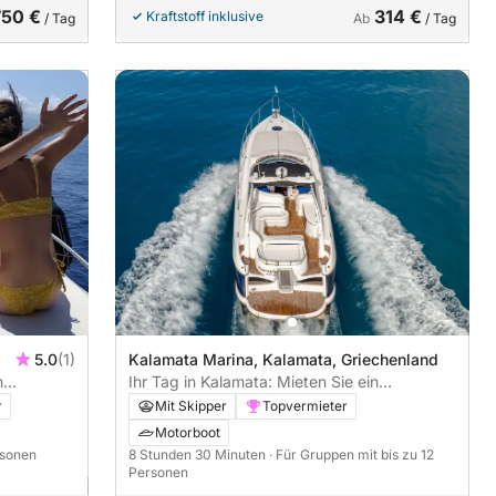
750 €
314 €
Kraftstoff inklusive
/ Tag
Ab
/ Tag
5.0
(1)
Kalamata Marina, Kalamata, Griechenland
m
Ihr Tag in Kalamata: Mieten Sie ein
oot
Motorboot für 8,5 Stunden voller
r
Mit Skipper
Topvermieter
Entdeckungen
Motorboot
rsonen
8 Stunden 30 Minuten
· Für Gruppen mit bis zu 12
Personen