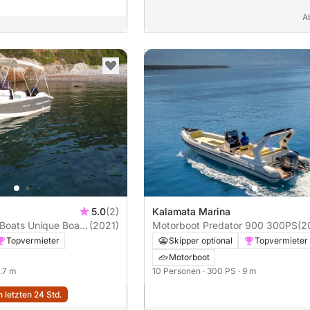
A
5.0
(2)
Kalamata Marina
Boats Unique Boat
(2021)
Motorboot Predator 900 300PS
(2
Topvermieter
Skipper optional
Topvermieter
Motorboot
4.7 m
10 Personen
· 300 PS
· 9 m
 letzten 24 Std.