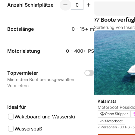
Anzahl Schlafplätze
77 Boote verfüg
Sortierung von Inser
Bootslänge
0 - 15+ m
Motorleistung
0 - 400+ PS
Topvermieter
Miete dein Boot bei ausgewählten
Vermietern
Kalamata
Ideal für
Motorboot Poseid
30PS
Ohne Skipper
Wakeboard und Wasserski
Motorboot
7 Personen
· 30 PS
· 
Wasserspaß