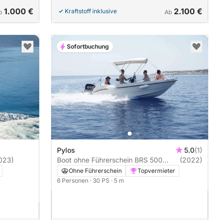
1.000 €
2.100 €
Kraftstoff inklusive
b
Ab
Sofortbuchung
Pylos
5.0
(1)
023)
Boot ohne Führerschein BRS 500
(2022)
30PS
Ohne Führerschein
Topvermieter
6 Personen
· 30 PS
· 5 m