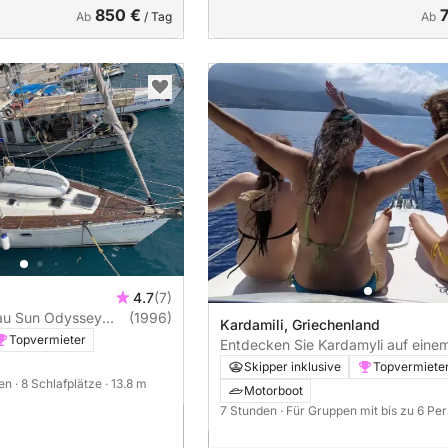
850 €
Ab
/ Tag
Ab
4.7
(7)
au Sun Odyssey
(1996)
Kardamili, Griechenland
Topvermieter
Entdecken Sie Kardamyli auf eine
Ganztagesausflug mit dem Motorb
Skipper inklusive
Topvermiete
nen
· 8 Schlafplätze
· 13.8 m
Motorboot
7 Stunden
· Für Gruppen mit bis zu 6 Pe