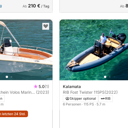
210 €
ng
Ab
/ Tag
Ab
5.0
(1)
Kalamata
s Marine
(2023)
RIB Fost Twister 115PS
(2022)
in
Skipper optional
RIB
5 m
6 Personen
· 115 PS
· 5.7 m
 letzten 24 Std.