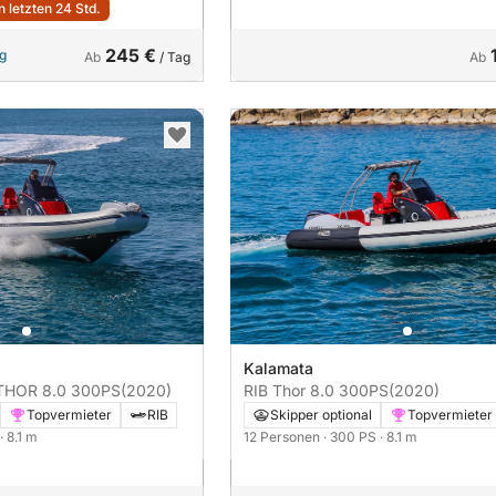
 letzten 24 Std.
245 €
ng
Ab
/ Tag
Ab
Kalamata
RIB Prua Al Vento THOR 8.0 300PS
(2020)
RIB Thor 8.0 300PS
(2020)
Topvermieter
RIB
Skipper optional
Topvermieter
· 8.1 m
12 Personen
· 300 PS
· 8.1 m