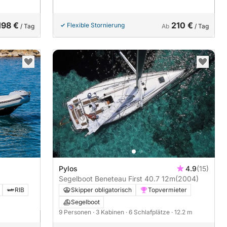
198 €
210 €
Flexible Stornierung
/ Tag
Ab
/ Tag
Pylos
4.9
(15)
Segelboot Beneteau First 40.7 12m
(2004)
RIB
Skipper obligatorisch
Topvermieter
Segelboot
9 Personen
· 3 Kabinen
· 6 Schlafplätze
· 12.2 m