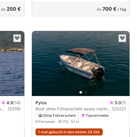
250 €
700 €
Ab
Ab
/ Tag
4.9
(14)
Pylos
5.0
(1)
(2019)
Boot ohne Führerschein assos marine
(2022)
t assos 30PS
Ohne Führerschein
Topvermieter
6 Personen
· 30 PS
· 5.1 m
1-mal gebucht in den letzten 24 Std.