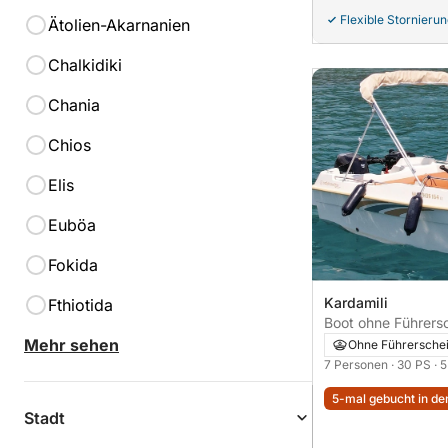
Flexible Stornieru
Ätolien-Akarnanien
Chalkidiki
Chania
Chios
Elis
Euböa
Fokida
Kardamili
Fthiotida
Boot ohne Führerschein Volo
Skiathos 164 30PS
Mehr sehen
Messenien
Ohne Führersche
7 Personen
· 30 PS
· 
5-mal gebucht in den
Stadt