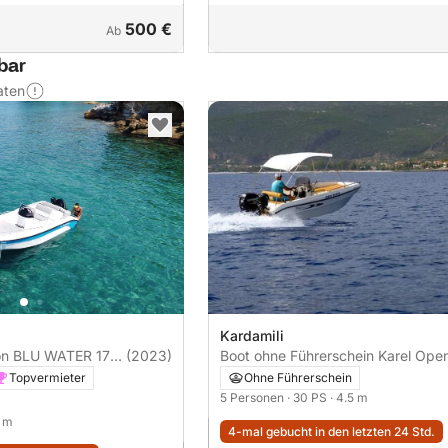
500 €
Ab
bar
aten
Kardamili
on BLU WATER 170
(2023)
Boot ohne Führerschein Karel Open
450 30PS
Topvermieter
Ohne Führerschein
5 Personen
· 30 PS
· 4.5 m
5 m
4-mal gebucht in den letzten 24 Std.