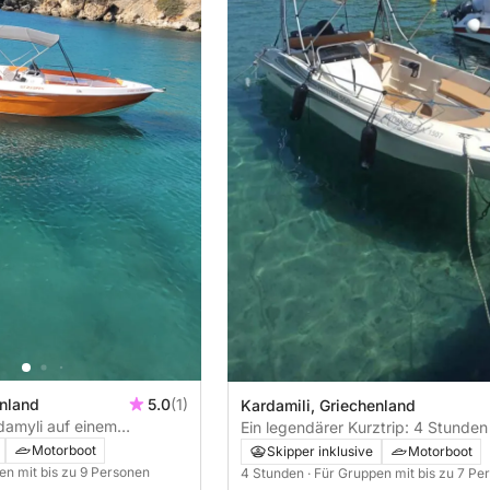
enland
5.0
(1)
Kardamili, Griechenland
damyli auf einem
Ein legendärer Kurztrip: 4 Stunde
 mit dem Motorboot
Motorboot rund um Kardamyli
Motorboot
Skipper inklusive
Motorboot
en mit bis zu 9 Personen
4 Stunden
· Für Gruppen mit bis zu 7 Pe