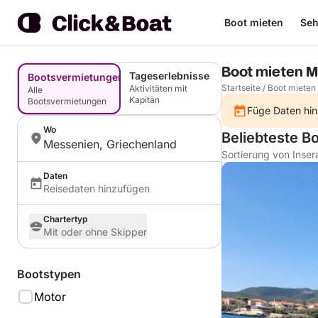
Boot mieten
Seh
Boot mieten M
Tageserlebnisse
Bootsvermietungen
Startseite
/
Boot mieten
Aktivitäten mit
Alle
Kapitän
Bootsvermietungen
Füge Daten hin
Wo
Beliebteste B
Messenien, Griechenland
Sortierung von Inser
Daten
Reisedaten hinzufügen
Chartertyp
Mit oder ohne Skipper
Bootstypen
Motor