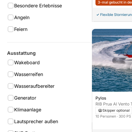
3-mal gebucht in den
Besondere Erlebnisse
Flexible Stornieru
Angeln
Feiern
Ausstattung
Wakeboard
Wasserreifen
Wasseraufbereiter
Generator
Pylos
Klimaanlage
Skipper optional
10 Personen
· 300 PS
Lautsprecher außen