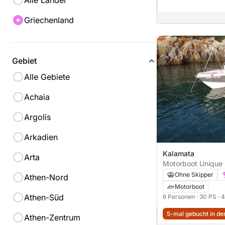
Alle Länder
Griechenland
Gebiet
Alle Gebiete
Achaia
Argolis
Arkadien
Kalamata
Arta
Motorboot Unique 
470 30PS
Ohne Skipper
Athen-Nord
Motorboot
Athen-Süd
6 Personen
· 30 PS
· 
5-mal gebucht in den
Athen-Zentrum