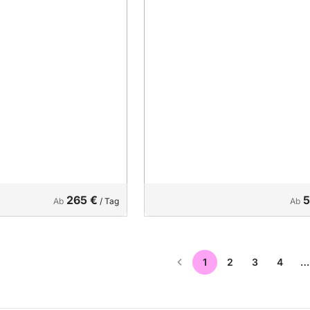
265 €
5
Ab
/ Tag
Ab
1
2
3
4
…