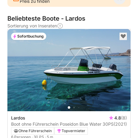
Preis zu finden
Beliebteste Boote - Lardos
Sortierung von Inseraten
Sofortbuchung
Lardos
4.8
(8)
Boot ohne Führerschein Poseidon Blue Water 30PS
(2021)
Ohne Führerschein
Topvermieter
6 Personen
· 30 PS
· 5 m