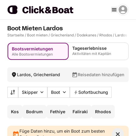
Boot Mieten Lardos
Startseite
/
Boot mieten
/
Griechenland
/
Dodekanes
/
Rhodos
/
Lardos
Tageserlebnisse
Bootsvermietungen
Aktivitäten mit Kapitän
Alle Bootsvermietungen
Lardos, Griechenland
Reisedaten hinzufügen
Skipper
Boot
Sofortbuchung
Kos
Bodrum
Fethiye
Faliraki
Rhodos
Füge Daten hinzu, um ein Boot zum besten