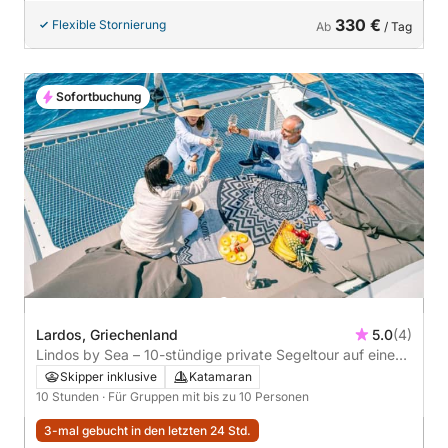
330 €
Flexible Stornierung
Ab
/ Tag
Sofortbuchung
Lardos, Griechenland
5.0
(4)
Lindos by Sea – 10-stündige private Segeltour auf einem
Luxuskatamaran
Skipper inklusive
Katamaran
10 Stunden
· Für Gruppen mit bis zu 10 Personen
3-mal gebucht in den letzten 24 Std.