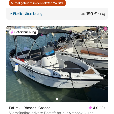
5-mal gebucht in den letzten 24 Std.
190 €
Flexible Stornierung
Ab
/ Tag
Sofortbuchung
Faliraki, Rhodes, Greece
4.9
(13)
Vierstündige private Bootsfahrt zur Anthony Quinn