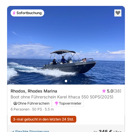
Sofortbuchung
Rhodos, Rhodes Marina
5.0
(38)
Boot ohne Führerschein Karel Ithaca 550 50PS
(2025)
Ohne Führerschein
Topvermieter
6 Personen
· 50 PS
· 5.5 m
3-mal gebucht in den letzten 24 Std.
345 €
Flexible Stornierung