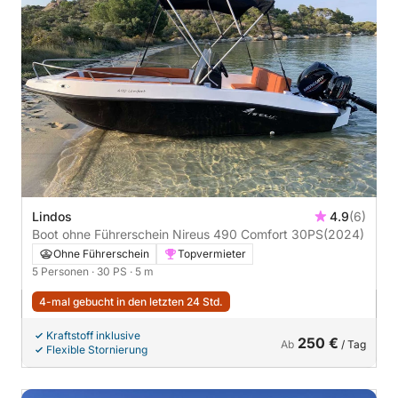
Lindos
4.9
(6)
Boot ohne Führerschein Nireus 490 Comfort 30PS
(2024)
Ohne Führerschein
Topvermieter
5 Personen
· 30 PS
· 5 m
4-mal gebucht in den letzten 24 Std.
Kraftstoff inklusive
250 €
Ab
/ Tag
Flexible Stornierung