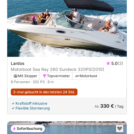
Lardos
5.0
(3)
Motorboot Sea Ray 260 Sundeck 320PS
(2010)
Mit Skipper
Topvermieter
Motorboot
8 Personen
· 320 PS
· 8 m
3-mal gebucht in den letzten 24 Std.
Kraftstoff inklusive
330 €
Ab
/ Tag
Flexible Stornierung
Sofortbuchung