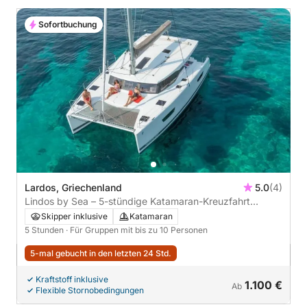
Sofortbuchung
Lardos, Griechenland
5.0
(4)
Lindos by Sea – 5-stündige Katamaran-Kreuzfahrt
entlang der Ostküste
Skipper inklusive
Katamaran
5 Stunden
· Für Gruppen mit bis zu 10 Personen
5-mal gebucht in den letzten 24 Std.
Kraftstoff inklusive
1.100 €
Ab
Flexible Stornobedingungen