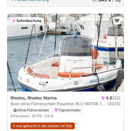
Ab
/ Tag
Sofortbuchung
Rhodos, Rhodes Marina
4.8
(32)
Boot ohne Führerschein Poseidon BLU WATER 185
(2025)
50PS
Ohne Führerschein
Topvermieter
6 Personen
· 50 PS
· 5.6 m
1-mal gebucht in den letzten 24 Std.