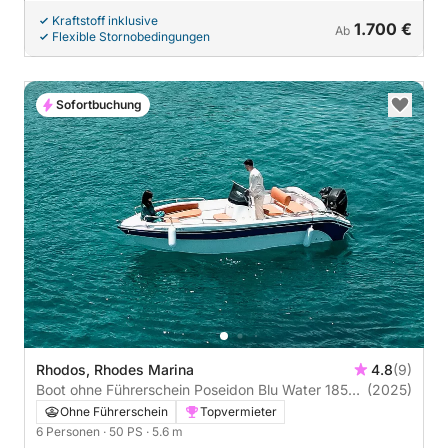
Kraftstoff inklusive
1.700 €
Ab
Flexible Stornobedingungen
Sofortbuchung
Rhodos, Rhodes Marina
4.8
(9)
Boot ohne Führerschein Poseidon Blu Water 185
(2025)
50PS
Ohne Führerschein
Topvermieter
6 Personen
· 50 PS
· 5.6 m