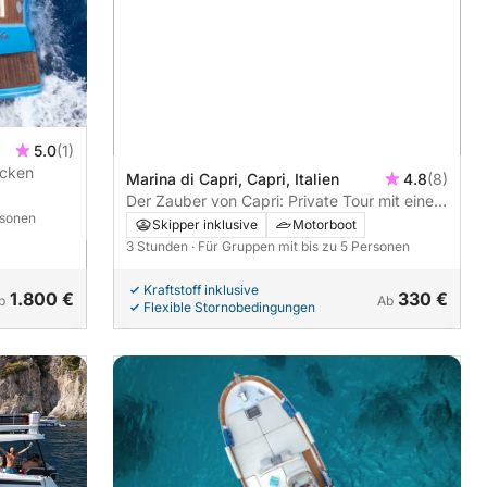
5.0
(1)
ecken
Marina di Capri, Capri, Italien
4.8
(8)
Der Zauber von Capri: Private Tour mit einem
rsonen
einheimischen Skipper
Skipper inklusive
Motorboot
3 Stunden
· Für Gruppen mit bis zu 5 Personen
Kraftstoff inklusive
1.800 €
330 €
b
Ab
Flexible Stornobedingungen