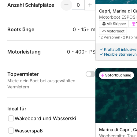
Anzahl Schlafplätze
Capri, Marina di C
Motorboot ESPOS
740PS
Mit Skipper
Bootslänge
0 - 15+ m
Motorboot
12 Personen
· 2 Kabi
Kraftstoff inklusive
Motorleistung
0 - 400+ PS
Flexible Stornieru
Topvermieter
Sofortbuchung
Miete dein Boot bei ausgewählten
Vermietern
Ideal für
Wakeboard und Wasserski
Marina di Capri, Ca
Wasserspaß
Wochenmitte-Tour 