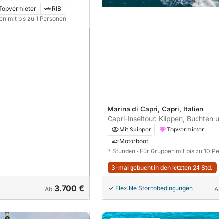
Topvermieter
RIB
en mit bis zu 1 Personen
Marina di Capri, Capri, Italien
Capri-Inseltour: Klippen, Buchten 
Charme
Mit Skipper
Topvermieter
Motorboot
7 Stunden
· Für Gruppen mit bis zu 10 P
3-mal gebucht in den letzten 24 Std.
3.700 €
Flexible Stornobedingungen
Ab
A