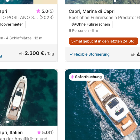
apri
5.0
(5)
Capri, Marina di Capri
ITO POSITANO 38
(2023)
Boot ohne Führerschein Predator 6 mt
(1)
Topvermieter
Ohne Führerschein
6 Personen
· 6 m
nen
· 4 Schlafplätze
· 12 m
5-mal gebucht in den letzten 24 Std.
2.300 €
Ab
/ Tag
4
Flexible Stornierung
Ab
ng
Sofortbuchung
pri, Italien
5.0
(1)
an der Amalfiküste und