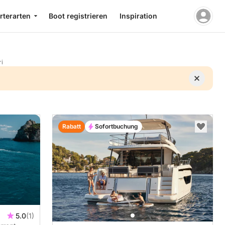
rterarten
Boot registrieren
Inspiration
i
Rabatt
Sofortbuchung
5.0
(1)