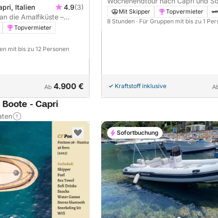
Wochenendtour nach Capri und So
pri, Italien
4.9
(3)
Mit Skipper
Topvermieter
an die Amalfiküste –
8 Stunden
· Für Gruppen mit bis zu 1 Pe
Galli Inseln
Topvermieter
en mit bis zu 12 Personen
4.900 €
Kraftstoff inklusive
Ab
A
 Boote - Capri
aten
Sofortbuchung