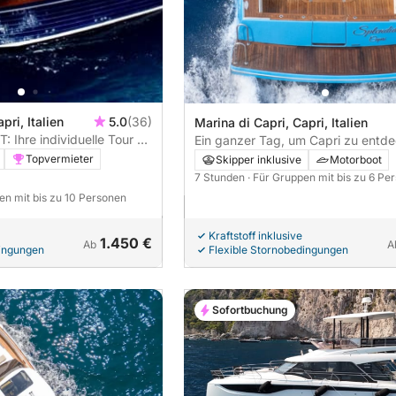
pri, Italien
5.0
(36)
Marina di Capri, Capri, Italien
Ihre individuelle Tour ab
Ein ganzer Tag, um Capri zu entd
Topvermieter
Skipper inklusive
Motorboot
7 Stunden
· Für Gruppen mit bis zu 6 Pe
en mit bis zu 10 Personen
Kraftstoff inklusive
1.450 €
Ab
A
dingungen
Flexible Stornobedingungen
Sofortbuchung