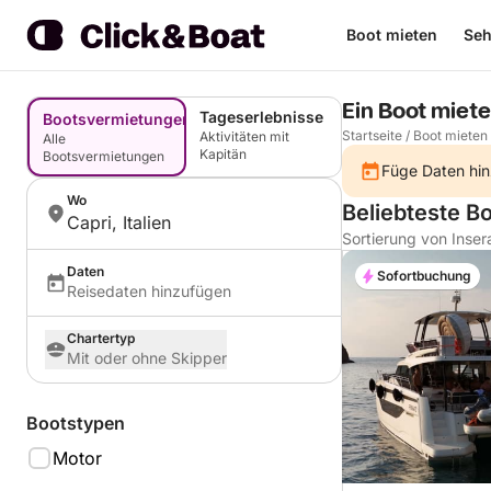
Boot mieten
Seh
Ein Boot miete
Tageserlebnisse
Bootsvermietungen
Startseite
/
Boot mieten
Aktivitäten mit
Alle
Kapitän
Bootsvermietungen
Füge Daten hin
Wo
Beliebteste Bo
Capri, Italien
Sortierung von Inser
Daten
Sofortbuchung
Reisedaten hinzufügen
Chartertyp
Mit oder ohne Skipper
Bootstypen
Motor