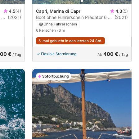
4.5
(4)
Capri, Marina di Capri
4.3
(5)
(2021)
Boot ohne Führerschein Predator 6 mt
(2021)
(2)
Ohne Führerschein
6 Personen
· 6 m
5-mal gebucht in den letzten 24 Std.
00 €
400 €
Flexible Stornierung
/ Tag
Ab
/ Tag
Sofortbuchung