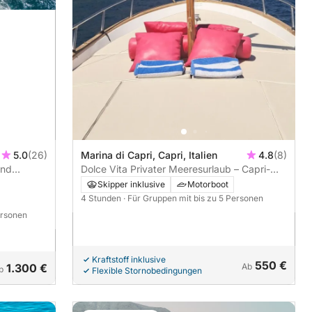
5.0
(26)
Marina di Capri, Capri, Italien
4.8
(8)
und
Dolce Vita Privater Meeresurlaub – Capri-
Tour
Skipper inklusive
Motorboot
4 Stunden
· Für Gruppen mit bis zu 5 Personen
ersonen
Kraftstoff inklusive
550 €
1.300 €
Ab
b
Flexible Stornobedingungen