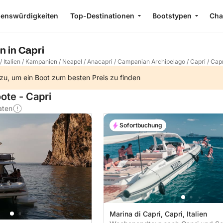
enswürdigkeiten
Top-Destinationen
Bootstypen
Cha
n in Capri
/
Italien
/
Kampanien
/
Neapel
/
Anacapri
/
Campanian Archipelago
/
Capri
/
Capr
zu, um ein Boot zum besten Preis zu finden
ote - Capri
aten
Sofortbuchung
Marina di Capri, Capri, Italien