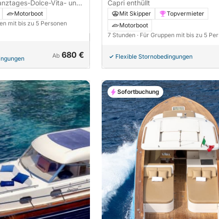
Ganztages-Dolce-Vita- und
Capri enthüllt
Motorboot
Mit Skipper
Topvermieter
en mit bis zu 5 Personen
Motorboot
7 Stunden
· Für Gruppen mit bis zu 5 Pe
680 €
Ab
Flexible Stornobedingungen
dingungen
Sofortbuchung