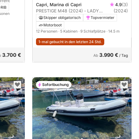
rrent
Capri, Marina di Capri
4.9
(3)
RIB
PRESTIGE M48 (2024) - LADY
(2024)
rsonen
FRANCY - Motorkatamaran (ohne
Skipper obligatorisch
Topvermieter
Segel)
Motorboot
12 Personen
· 5 Kabinen
· 9 Schlafplätze
· 14.5 m
1-mal gebucht in den letzten 24 Std.
3.700 €
3.990 €
b
Ab
/ Tag
Sofortbuchung