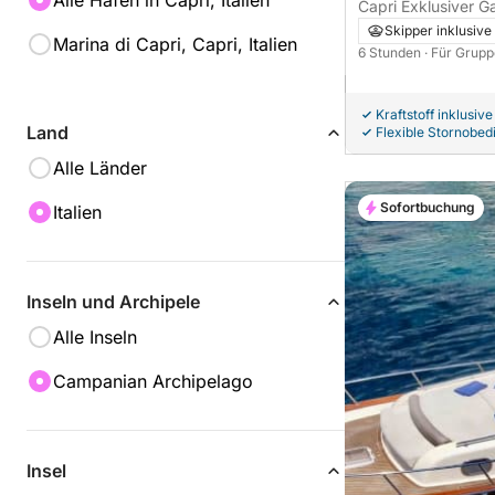
Alle Häfen in Capri, Italien
Capri Exklusiver 
Vibes-Service
Skipper inklusive
Marina di Capri, Capri, Italien
6 Stunden
· Für Grupp
Kraftstoff inklusive
Land
Flexible Stornobe
Alle Länder
Sofortbuchung
Italien
Inseln und Archipele
Alle Inseln
Campanian Archipelago
Insel