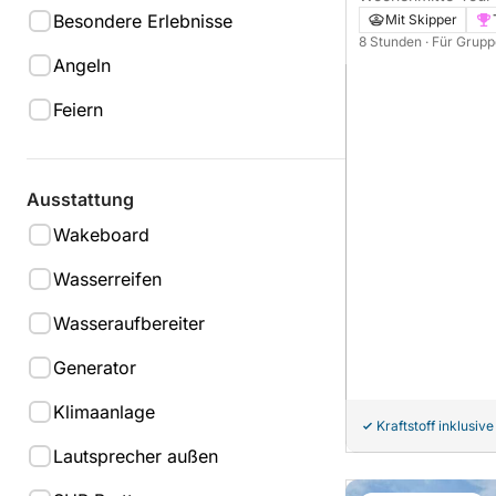
den Li Galli Inseln
Besondere Erlebnisse
Mit Skipper
8 Stunden
· Für Grupp
Angeln
Feiern
Ausstattung
Wakeboard
Wasserreifen
Wasseraufbereiter
Generator
Klimaanlage
Kraftstoff inklusive
Lautsprecher außen