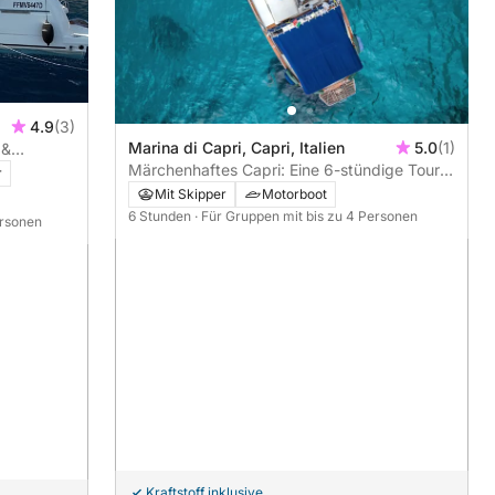
4.9
(3)
Marina di Capri, Capri, Italien
5.0
(1)
 &
Märchenhaftes Capri: Eine 6-stündige Tour
r
mit einem traditionellen Gozzo-Boot aus
Mit Skipper
Motorboot
Sorrent.
6 Stunden
· Für Gruppen mit bis zu 4 Personen
ersonen
Kraftstoff inklusive