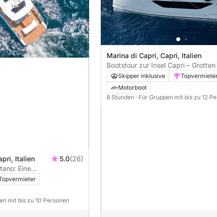
Marina di Capri, Capri, Italien
Bootstour zur Insel Capri – Grotten
Faraglioni-Erlebnis
Skipper inklusive
Topvermiete
Motorboot
8 Stunden
· Für Gruppen mit bis zu 12 P
pri, Italien
5.0
(26)
tano: Eine
t entlang der Amalfiküste
Topvermieter
en mit bis zu 10 Personen