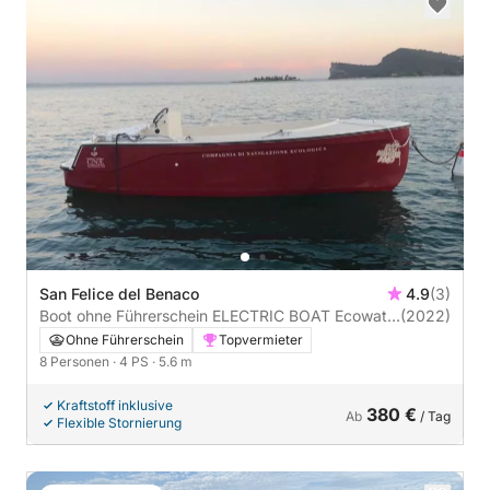
San Felice del Benaco
4.9
(3)
Boot ohne Führerschein ELECTRIC BOAT Ecowatt
(2022)
8 posti 4PS
Ohne Führerschein
Topvermieter
8 Personen
· 4 PS
· 5.6 m
Kraftstoff inklusive
380 €
Ab
/ Tag
Flexible Stornierung