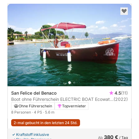
San Felice del Benaco
4.5
(11)
Boot ohne Führerschein ELECTRIC BOAT Ecowatt
(2022)
8 posti 4PS
Ohne Führerschein
Topvermieter
8 Personen
· 4 PS
· 5.6 m
2-mal gebucht in den letzten 24 Std.
Kraftstoff inklusive
380 €
Ab
/ Tag