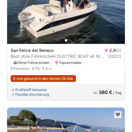
San Felice del Benaco
2.9
(2)
Boot ohne Führerschein ELECTRIC BOAT all 18
(2022)
open 8PS
Ohne Führerschein
Topvermieter
6 Personen
· 8 PS
· 5.4 m
5-mal gebucht in den letzten 24 Std.
Kraftstoff inklusive
380 €
Ab
/ Tag
Flexible Stornierung