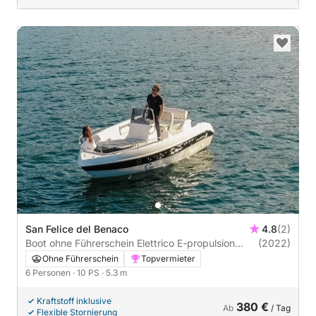
San Felice del Benaco
4.8
(2)
Boot ohne Führerschein Elettrico E-propulsion
(2022)
Allegra Open 18 10PS
Ohne Führerschein
Topvermieter
6 Personen
· 10 PS
· 5.3 m
Kraftstoff inklusive
380 €
Ab
/ Tag
Flexible Stornierung