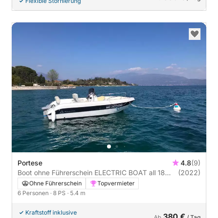
Flexible Stornierung
Portese
4.8
(9)
Boot ohne Führerschein ELECTRIC BOAT all 18
(2022)
open 8PS
Ohne Führerschein
Topvermieter
6 Personen
· 8 PS
· 5.4 m
Kraftstoff inklusive
380 €
Ab
/ Tag