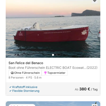
San Felice del Benaco
Boot ohne Führerschein ELECTRIC BOAT Ecowatt
(2022)
8 posti 4PS
Ohne Führerschein
Topvermieter
8 Personen
· 4 PS
· 5.6 m
Kraftstoff inklusive
380 €
Ab
/ Tag
Flexible Stornierung