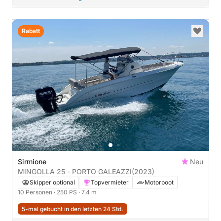
Rabatt
Sirmione
Neu
MINGOLLA 25 - PORTO GALEAZZI
(2023)
Skipper optional
Topvermieter
Motorboot
10 Personen
· 250 PS
· 7.4 m
5-mal gebucht in den letzten 24 Std.