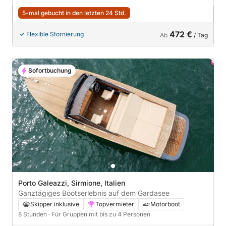
5-mal gebucht in den letzten 24 Std.
472 €
Flexible Stornierung
Ab
/ Tag
Sofortbuchung
Porto Galeazzi, Sirmione, Italien
Ganztägiges Bootserlebnis auf dem Gardasee
Skipper inklusive
Topvermieter
Motorboot
8 Stunden
· Für Gruppen mit bis zu 4 Personen