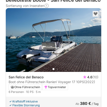
Beliebteste Boote - San Felice del Benaco
Sortierung von Inseraten
San Felice del Benaco
4.6
(10)
Boot ohne Führerschein Ranieri Voyager 17 10PS
(2022)
Ohne Führerschein
Topvermieter
6 Personen
· 10 PS
· 5 m
Kraftstoff inklusive
380 €
Ab
/ Tag
Flexible Stornierung