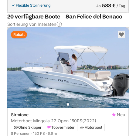
588 €
Flexible Stornierung
Ab
/ Tag
20 verfügbare Boote - San Felice del Benaco
Sortierung von Inseraten
Rabatt
Sirmione
Neu
Motorboot Mingolla 22 Open 150PS
(2022)
Ohne Skipper
Topvermieter
Motorboot
8 Personen
· 150 PS
· 6.6 m