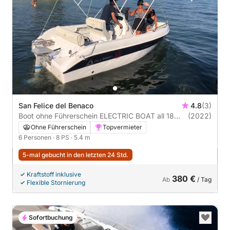
San Felice del Benaco
4.8
(3)
Boot ohne Führerschein ELECTRIC BOAT all 18
(2022)
open 8PS
Ohne Führerschein
Topvermieter
6 Personen
· 8 PS
· 5.4 m
5-mal gebucht in den letzten 24 Std.
Kraftstoff inklusive
380 €
Ab
/ Tag
Flexible Stornierung
Sofortbuchung