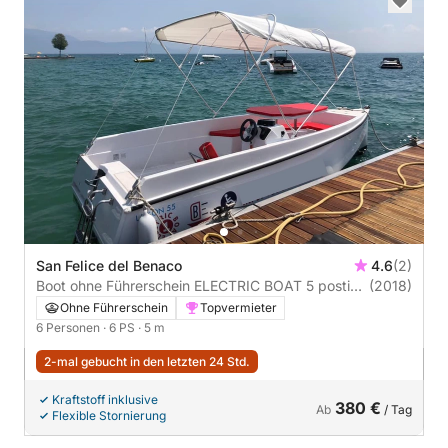
San Felice del Benaco
4.6
(2)
Boot ohne Führerschein ELECTRIC BOAT 5 posti
(2018)
6PS
Ohne Führerschein
Topvermieter
6 Personen
· 6 PS
· 5 m
2-mal gebucht in den letzten 24 Std.
Kraftstoff inklusive
380 €
Ab
/ Tag
Flexible Stornierung