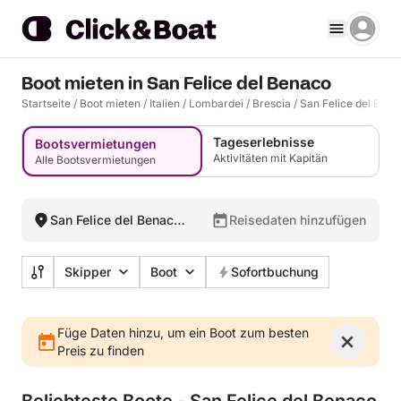
Boot mieten in San Felice del Benaco
Startseite
/
Boot mieten
/
Italien
/
Lombardei
/
Brescia
/
San Felice del Ben
Tageserlebnisse
Bootsvermietungen
Aktivitäten mit Kapitän
Alle Bootsvermietungen
San Felice del Benaco,
Reisedaten hinzufügen
Italien
Skipper
Boot
Sofortbuchung
Füge Daten hinzu, um ein Boot zum besten
Preis zu finden