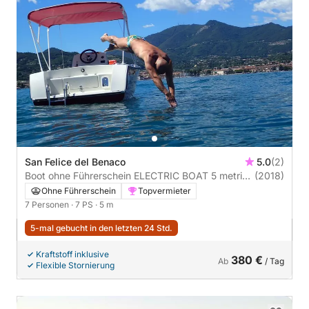
San Felice del Benaco
5.0
(2)
Boot ohne Führerschein ELECTRIC BOAT 5 metri
(2018)
7PS
Ohne Führerschein
Topvermieter
7 Personen
· 7 PS
· 5 m
5-mal gebucht in den letzten 24 Std.
Kraftstoff inklusive
380 €
Ab
/ Tag
Flexible Stornierung