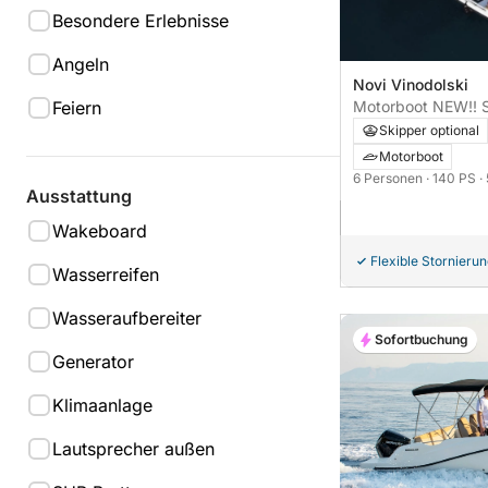
Besondere Erlebnisse
Angeln
Novi Vinodolski
Motorboot NEW!! Si
Feiern
555 140PS
Skipper optional
Motorboot
6 Personen
· 140 PS
·
Ausstattung
Wakeboard
Flexible Stornieru
Wasserreifen
Wasseraufbereiter
Sofortbuchung
Generator
Klimaanlage
Lautsprecher außen