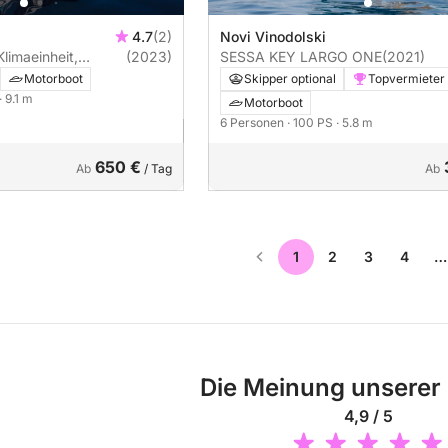
4.7
(2)
Novi Vinodolski
limaeinheit,
(2023)
SESSA KEY LARGO ONE
(2021)
 Kühlschrank,
Motorboot
Skipper optional
Topvermieter
g, Wechselrichter
· 9.1 m
Motorboot
6 Personen
· 100 PS
· 5.8 m
650 €
Ab
/ Tag
Ab
1
2
3
4
…
Die Meinung unserer
4,9 / 5