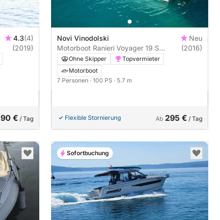
4.3
(4)
Novi Vinodolski
Neu
(2019)
Motorboot Ranieri Voyager 19 S
(2016)
100PS
Ohne Skipper
Topvermieter
Motorboot
7 Personen
· 100 PS
· 5.7 m
290 €
295 €
Flexible Stornierung
/ Tag
Ab
/ Tag
Sofortbuchung