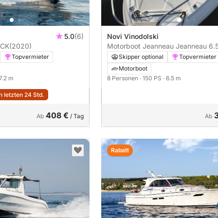
5.0
(6)
Novi Vinodolski
ECK
(2020)
Motorboot Jeanneau Jeanneau 6.
WA 150PS
Topvermieter
Skipper optional
Topvermieter
Motorboot
 7.2 m
8 Personen
· 150 PS
· 6.5 m
 letzten 24 Std.
408 €
Ab
/ Tag
Ab
Rabatt