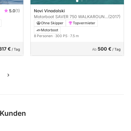
5.0
(1)
Novi Vinodolski
Motorboot SAVER 750 WALKAROUND
(2017)
300PS
Ohne Skipper
Topvermieter
Motorboot
8 Personen
· 300 PS
· 7.5 m
317 €
500 €
/ Tag
Ab
/ Tag
 Kunden