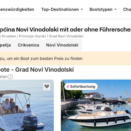
enswürdigkeiten
Top-Destinationen
Bootstypen
Cha
pćina Novi Vinodolski mit oder ohne Führersche
/
Kroatien
/
Primorje-Gorski
/
Grad Novi Vinodolski
patija
Crikvenica
Novi Vinodolski
zu, um ein Boot zum besten Preis zu finden
ote - Grad Novi Vinodolski
aten
Sofortbuchung