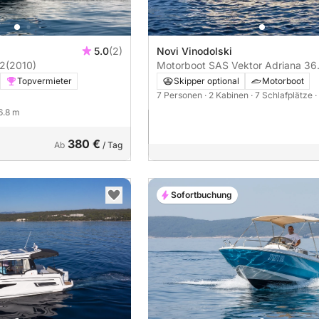
5.0
(2)
Novi Vinodolski
2
(2010)
Motorboot SAS Vektor Adriana 36
540PS
Topvermieter
Skipper optional
Motorboot
7 Personen
· 2 Kabinen
· 7 Schlafplätze
·
 6.8 m
380 €
Ab
/ Tag
Sofortbuchung