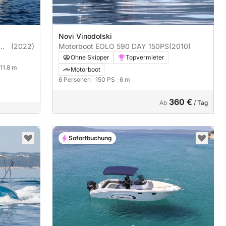
Novi Vinodolski
(2022)
Motorboot EOLO 590 DAY 150PS
(2010)
Ohne Skipper
Topvermieter
 11.8 m
Motorboot
6 Personen
· 150 PS
· 6 m
360 €
Ab
/ Tag
Sofortbuchung