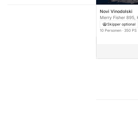
Novi Vinodolski
Merry Fisher 895, K
Tauchen, TV, PS5,
Skipper optional
Triebwerke, Heizun
10 Personen
· 350 PS