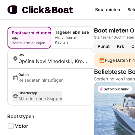
Boot mieten
Seh
Boot mieten O
Tageserlebnisse
Bootsvermietungen
Startseite
/
Boot mieten
Aktivitäten mit
Alle
Kapitän
Bootsvermietungen
Punat
Krk
O
Wo
Füge Daten hin
Općina Novi Vinodolski, Kroatien
Beliebteste Bo
Daten
Sortierung von Inser
Reisedaten hinzufügen
Sofortbuchung
Chartertyp
Mit oder ohne Skipper
Bootstypen
Motor