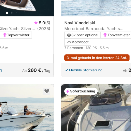
5.0
(5)
Novi Vinodolski
lverYacht Silver
(2025)
Motorboot Barracuda Yachts
Barracuda 545 130PS
Topvermieter
Skipper optional
Topvermieter
Motorboot
 5.6 m
7 Personen
· 130 PS
· 5.5 m
3-mal gebucht in den letzten 24 Std.
260 €
ng
Flexible Stornierung
Ab
/ Tag
Ab
Sofortbuchung