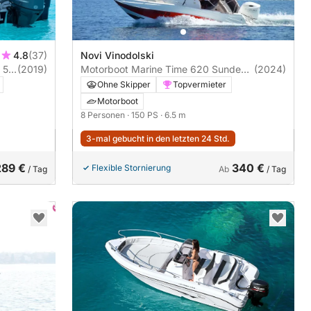
4.8
(37)
Novi Vinodolski
 5.5
(2019)
Motorboot Marine Time 620 Sundeck
(2024)
150PS
Ohne Skipper
Topvermieter
Motorboot
8 Personen
· 150 PS
· 6.5 m
3-mal gebucht in den letzten 24 Std.
289 €
340 €
Flexible Stornierung
/ Tag
Ab
/ Tag