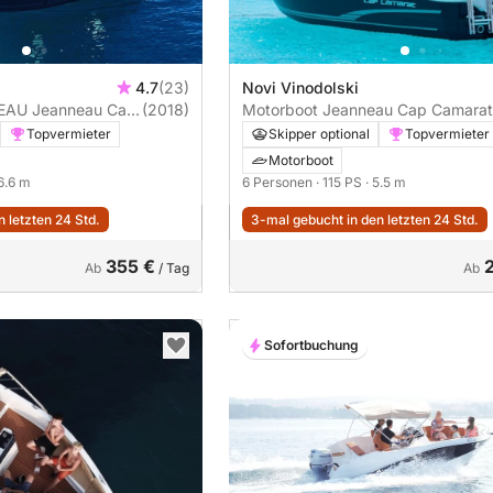
4.7
(23)
Novi Vinodolski
EAU Jeanneau Cap
(2018)
Motorboot Jeanneau Cap Camarat
Camarat 6.5 WA 2018 150PS
WA 115PS
Topvermieter
Skipper optional
Topvermieter
Motorboot
 6.6 m
6 Personen
· 115 PS
· 5.5 m
 letzten 24 Std.
3-mal gebucht in den letzten 24 Std.
355 €
Ab
/ Tag
Ab
Sofortbuchung