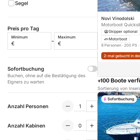
Segel
Novi Vinodolski
Motorboot Quicksil
Preis pro Tag
Sundeck 200PS
Skipper optional
Minimum
Maximum
Motorboot
-
€
€
8 Personen
· 200 PS
·
2-mal gebucht in den
Sofortbuchung
Buchen, ohne auf die Bestätigung des
+100 Boote ver
Eigners zu warten
Sortierung von Inser
Sofortbuchung
Anzahl Personen
Anzahl Kabinen