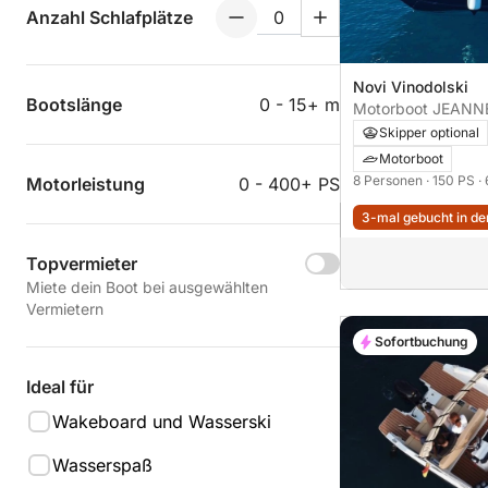
Anzahl Schlafplätze
Novi Vinodolski
Bootslänge
0 - 15+ m
Motorboot JEANN
Skipper optional
Motorboot
8 Personen
· 150 PS
·
Motorleistung
0 - 400+ PS
3-mal gebucht in den
Topvermieter
Miete dein Boot bei ausgewählten
Vermietern
Sofortbuchung
Ideal für
Wakeboard und Wasserski
Wasserspaß