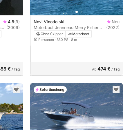
4.8
(9)
Novi Vinodolski
Neu
5
(2009)
Motorboot Jeanneau Merry Fisher
(2022)
895 350PS
Ohne Skipper
Motorboot
10 Personen
· 350 PS
· 8 m
355 €
474 €
/ Tag
Ab
/ Tag
Sofortbuchung