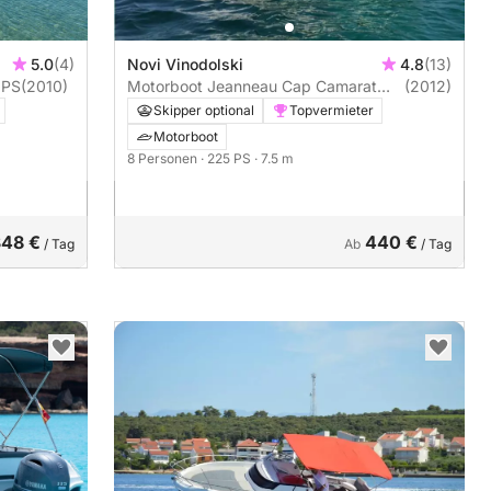
5.0
(4)
Novi Vinodolski
4.8
(13)
ummer 23 200PS
(2010)
Motorboot Jeanneau Cap Camarat
(2012)
755 Wa 225PS
Skipper optional
Topvermieter
Motorboot
8 Personen
· 225 PS
· 7.5 m
348 €
440 €
/ Tag
Ab
/ Tag