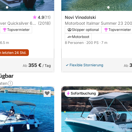
4.9
(11)
Novi Vinodolski
ver Quicksilver 675
(2018)
Motorboot Italmar S
Topvermieter
Skipper optional
Topvermieter
Motorboot
 6.5 m
8 Personen
· 200 PS
· 7 m
 letzten 24 Std.
355 €
Flexible Stornierung
Ab
/ Tag
Ab
fügbar
aten
Sofortbuchung