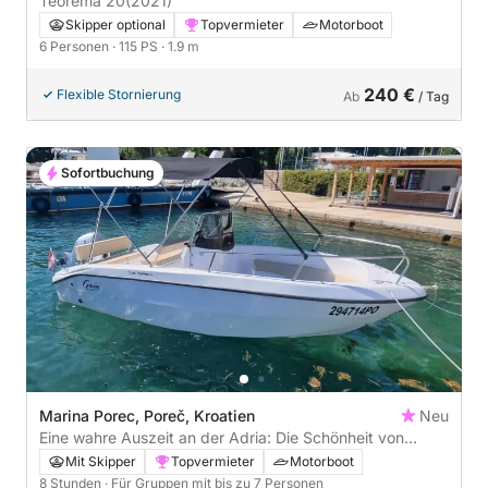
Teorema 20
(2021)
Skipper optional
Topvermieter
Motorboot
6 Personen
· 115 PS
· 1.9 m
240 €
Flexible Stornierung
Ab
/ Tag
Sofortbuchung
Marina Porec, Poreč, Kroatien
Neu
Eine wahre Auszeit an der Adria: Die Schönheit von
Poreč
Mit Skipper
Topvermieter
Motorboot
8 Stunden
· Für Gruppen mit bis zu 7 Personen