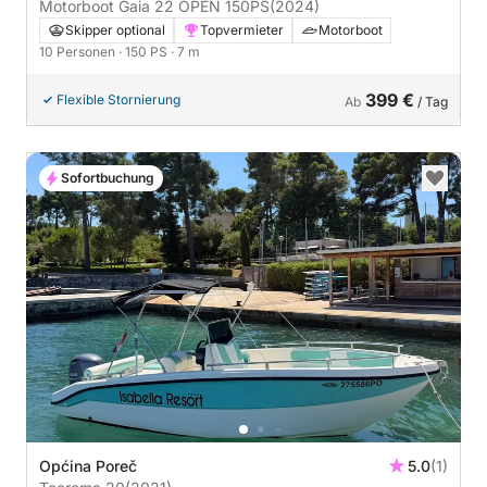
Motorboot Gaia 22 OPEN 150PS
(2024)
Skipper optional
Topvermieter
Motorboot
10 Personen
· 150 PS
· 7 m
399 €
Flexible Stornierung
Ab
/ Tag
Sofortbuchung
Općina Poreč
5.0
(1)