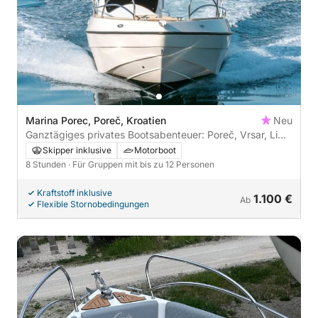
Marina Porec, Poreč, Kroatien
Neu
Ganztägiges privates Bootsabenteuer: Poreč, Vrsar, Lim
Fjord und Rovinj
Skipper inklusive
Motorboot
8 Stunden
· Für Gruppen mit bis zu 12 Personen
Kraftstoff inklusive
1.100 €
Ab
Flexible Stornobedingungen