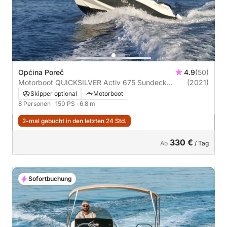
Općina Poreč
4.9
(50)
Motorboot QUICKSILVER Activ 675 Sundeck
(2021)
150PS
Skipper optional
Motorboot
8 Personen
· 150 PS
· 6.8 m
2-mal gebucht in den letzten 24 Std.
330 €
Ab
/ Tag
Sofortbuchung