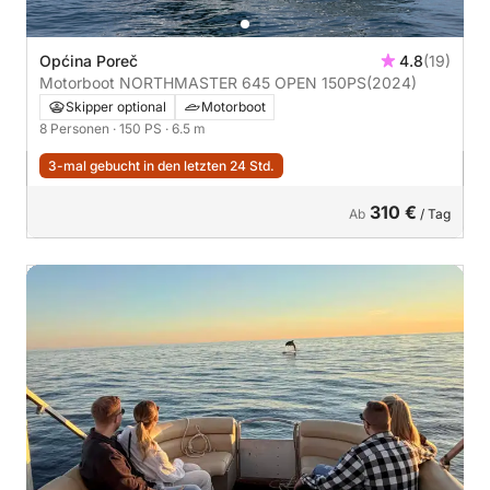
Općina Poreč
4.8
(19)
Motorboot NORTHMASTER 645 OPEN 150PS
(2024)
Skipper optional
Motorboot
8 Personen
· 150 PS
· 6.5 m
3-mal gebucht in den letzten 24 Std.
310 €
Ab
/ Tag