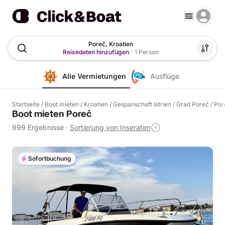
Poreč, Kroatien
Reisedaten hinzufügen
·
1 Person
Alle Vermietungen
Ausflüge
Startseite
/
Boot mieten
/
Kroatien
/
Gespanschaft Istrien
/
Grad Poreč
/
Por
Boot mieten Poreč
999 Ergebnisse
·
Sortierung von Inseraten
Sofortbuchung