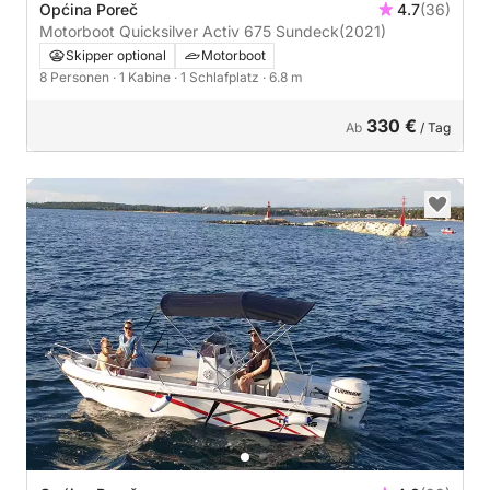
Općina Poreč
4.7
(36)
Motorboot Quicksilver Activ 675 Sundeck
(2021)
Skipper optional
Motorboot
8 Personen
· 1 Kabine
· 1 Schlafplatz
· 6.8 m
330 €
Ab
/ Tag