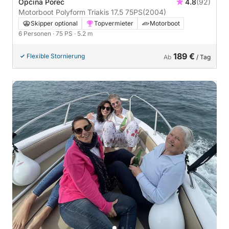
Općina Poreč
4.8
(92)
Motorboot Polyform Triakis 17.5 75PS
(2004)
Skipper optional
Topvermieter
Motorboot
6 Personen
· 75 PS
· 5.2 m
189 €
Flexible Stornierung
Ab
/ Tag