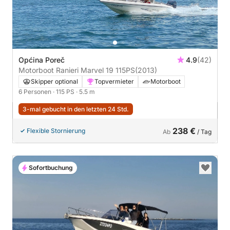
Općina Poreč
4.9
(42)
Motorboot Ranieri Marvel 19 115PS
(2013)
Skipper optional
Topvermieter
Motorboot
6 Personen
· 115 PS
· 5.5 m
3-mal gebucht in den letzten 24 Std.
238 €
Flexible Stornierung
Ab
/ Tag
Sofortbuchung