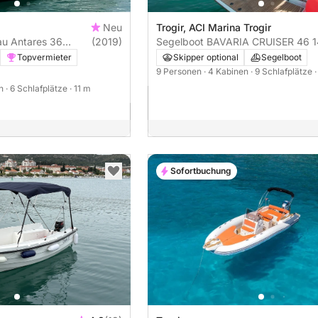
Neu
Trogir, ACI Marina Trogir
(2019)
Segelboot BAVARIA CRUISER 46 
Topvermieter
Skipper optional
Segelboot
9 Personen
· 4 Kabinen
· 9 Schlafplätze
en
· 6 Schlafplätze
· 11 m
Sofortbuchung