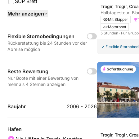
SUP Brett
Trogir, Trogir, Croa
Halbtagestour: Bla
Mehr anzeigen
Šolta, Duga, Čiovo
Mit Skipper
Motorboot
5 Stunden
· Für Grupp
Flexible Stornobedingungen
Rückerstattung bis 24 Stunden vor der
Flexible Stornobe
Abreise möglich
Sofortbuchung
Beste Bewertung
Nur Boote mit einer Bewertung von
mehr als 4 Sternen anzeigen
Baujahr
2006 - 2026
Hafen
Trogir, Trogir, Croa