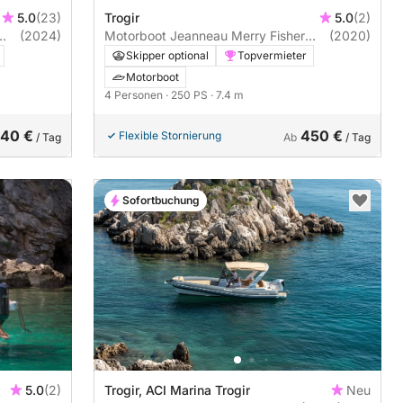
5.0
(23)
Trogir
5.0
(2)
(2024)
Motorboot Jeanneau Merry Fisher
(2020)
795 250PS
Skipper optional
Topvermieter
Motorboot
4 Personen
· 250 PS
· 7.4 m
40 €
450 €
Flexible Stornierung
/ Tag
Ab
/ Tag
Sofortbuchung
Trogir, ACI Marina Trogir
Neu
5.0
(2)