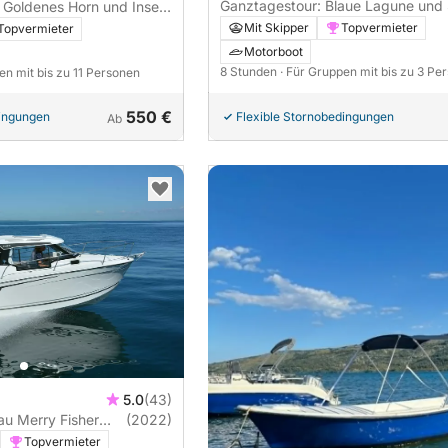
Ganztagestour: Blaue Lagune und 
 Goldenes Horn und Insel
Mit Skipper
Topvermieter
Topvermieter
Motorboot
8 Stunden
· Für Gruppen mit bis zu 3 Pe
en mit bis zu 11 Personen
550 €
dingungen
Flexible Stornobedingungen
Ab
5.0
(43)
u Merry Fisher
(2022)
Topvermieter