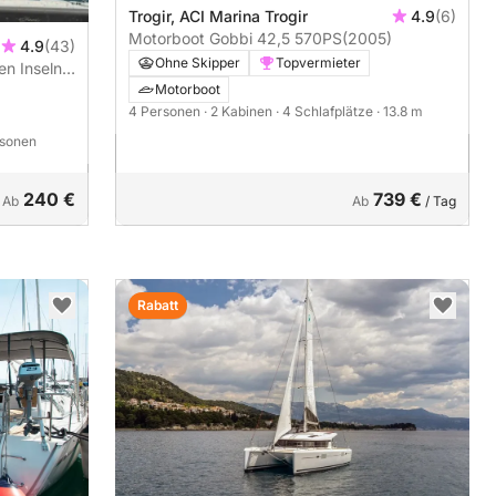
Trogir, ACI Marina Trogir
4.9
(6)
Motorboot Gobbi 42,5 570PS
(2005)
4.9
(43)
Ohne Skipper
Topvermieter
en Inseln
Motorboot
4 Personen
· 2 Kabinen
· 4 Schlafplätze
· 13.8 m
rsonen
240 €
739 €
Ab
Ab
/ Tag
Rabatt