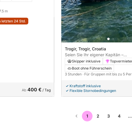
 7.5 m
 letzten 24 Std.
Trogir, Trogir, Croatia
Seien Sie Ihr eigener Kapitän –
Sonnenuntergangstour
Skipper inklusive
Topvermiete
Boot ohne Führerschein
3 Stunden
· Für Gruppen mit bis zu 5 Pe
Kraftstoff inklusive
400 €
Ab
/ Tag
Flexible Stornobedingungen
1
2
3
4
…