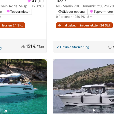
4.8
(13)
Trogir
 M-sport
(2026)
RIB Marlin 790 Dynamic 250PS
(20
in
Topvermieter
Skipper optional
Topvermieter
m
9 Personen
· 250 PS
· 8 m
 letzten 24 Std.
4-mal gebucht in den letzten 24 Std.
151 €
Ab
/ Tag
Flexible Stornierung
Ab
ng