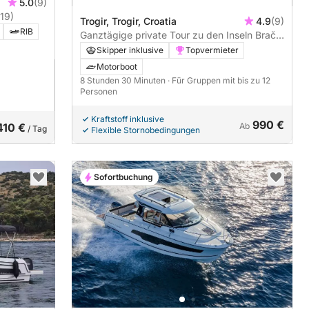
5.0
(9)
19)
Trogir, Trogir, Croatia
4.9
(9)
RIB
Ganztägige private Tour zu den Inseln Brač,
Šolta und der Blauen Lagune
Skipper inklusive
Topvermieter
Motorboot
8 Stunden 30 Minuten
· Für Gruppen mit bis zu 12
Personen
Kraftstoff inklusive
990 €
410 €
Ab
/ Tag
Flexible Stornobedingungen
Sofortbuchung