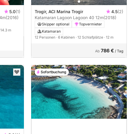
5.0
(1)
Trogir, ACI Marina Trogir
4.5
(2)
14m
(2016)
Katamaran Lagoon Lagoon 40 12m
(2018)
Skipper optional
Topvermieter
· 14.3 m
Katamaran
12 Personen
· 6 Kabinen
· 12 Schlafplätze
· 12 m
786 €
Ab
/ Tag
Sofortbuchung