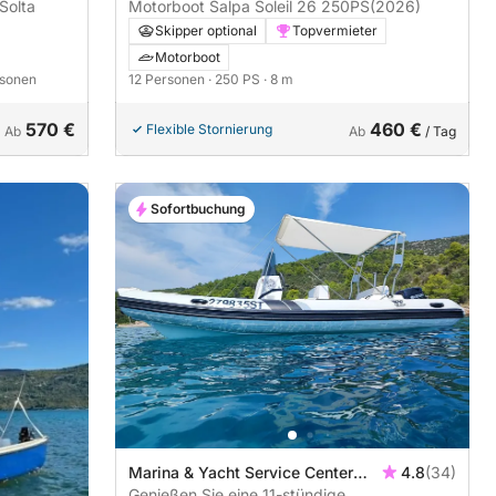
Motorboot Salpa Soleil 26 250PS
(2026)
Solta
Skipper optional
Topvermieter
Motorboot
12 Personen
· 250 PS
· 8 m
rsonen
570 €
460 €
Flexible Stornierung
Ab
Ab
/ Tag
Sofortbuchung
Marina & Yacht Service Center
4.8
(34)
Trogir (SCT), Trogir, Kroatien
Genießen Sie eine 11-stündige