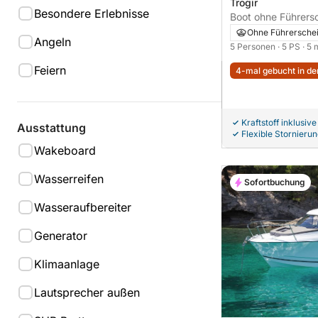
Trogir
Besondere Erlebnisse
Boot ohne Führerschein Adria
500 5PS
Ohne Führersche
Angeln
5 Personen
· 5 PS
· 5 
Feiern
4-mal gebucht in den
Kraftstoff inklusive
Ausstattung
Flexible Stornieru
Wakeboard
Wasserreifen
Sofortbuchung
Wasseraufbereiter
Generator
Klimaanlage
Lautsprecher außen