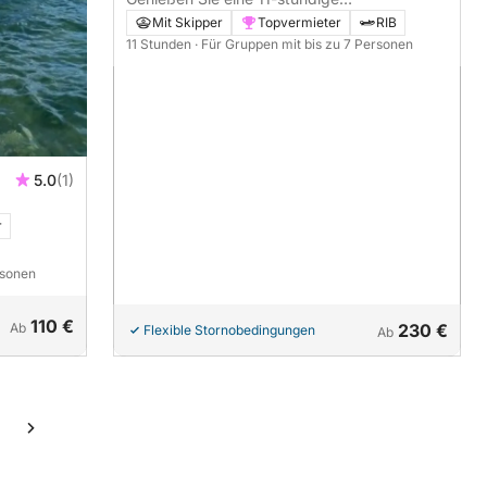
Motorbootfahrt zur Erkundung von Trogir.
Mit Skipper
Topvermieter
RIB
11 Stunden
· Für Gruppen mit bis zu 7 Personen
5.0
(1)
r
rsonen
110 €
Ab
230 €
Flexible Stornobedingungen
Ab