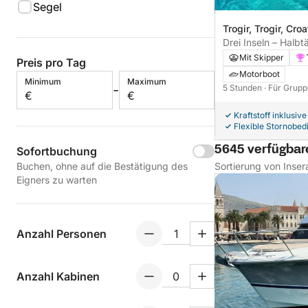
Segel
Trogir, Trogir, Croa
Drei Inseln – Halbt
Blauen Lagune
Mit Skipper
Preis pro Tag
Motorboot
Minimum
Maximum
-
5 Stunden
· Für Grupp
€
€
Kraftstoff inklusive
Flexible Stornobe
5645 verfügbare
Sofortbuchung
Buchen, ohne auf die Bestätigung des
Sortierung von Inser
Eigners zu warten
Anzahl Personen
Anzahl Kabinen