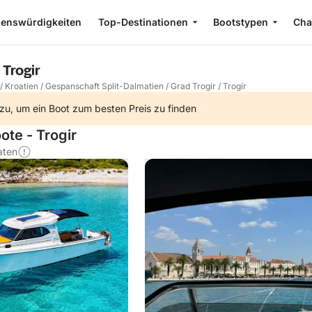
enswürdigkeiten
Top-Destinationen
Bootstypen
Cha
 Trogir
/
Kroatien
/
Gespanschaft Split-Dalmatien
/
Grad Trogir
/
Trogir
zu, um ein Boot zum besten Preis zu finden
ote - Trogir
aten