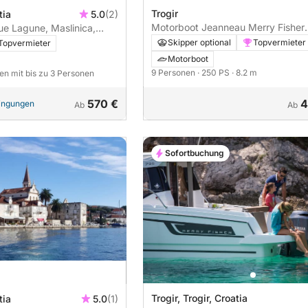
Trogir
tia
5.0
(2)
Motorboot Jeanneau Merry Fisher
ue Lagune, Maslinica,
795 250PS
Skipper optional
Topvermieter
Topvermieter
Motorboot
9 Personen
· 250 PS
· 8.2 m
en mit bis zu 3 Personen
570 €
4
dingungen
Ab
Ab
Sofortbuchung
Trogir, Trogir, Croatia
tia
5.0
(1)