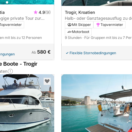
tia
4.9
(9)
Trogir, Kroatien
ägige private Tour zur
Halb- oder Ganztagesausflug zu d
ab Trogir – mit oder ohne Skipper
Topvermieter
Mit Skipper
Topvermieter
Motorboot
en mit bis zu 12 Personen
9 Stunden
· Für Gruppen mit bis zu 7 Pe
580 €
Ab
Flexible Stornobedingungen
dingungen
 Boote - Trogir
aten