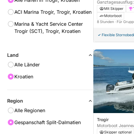
Alle Häfen in Trogir, Kroatien
Ganztagesausflug:
Brač
Mit Skipper
ACI Marina Trogir, Trogir, Kroatien
Motorboot
8 Stunden
· Für Grupp
Marina & Yacht Service Center
Trogir (SCT), Trogir, Kroatien
Flexible Stornobe
Land
Alle Länder
Kroatien
Region
Alle Regionen
Trogir
Gespanschaft Split-Dalmatien
Motorboot Jeannea
695 150PS
Skipper optional