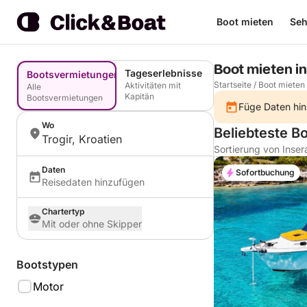
Boot mieten
Seh
Boot mieten in
Tageserlebnisse
Bootsvermietungen
Startseite
/
Boot mieten
Aktivitäten mit
Alle
Kapitän
Bootsvermietungen
Füge Daten hin
Wo
Beliebteste Bo
Trogir, Kroatien
Sortierung von Inser
Daten
Sofortbuchung
Reisedaten hinzufügen
Chartertyp
Mit oder ohne Skipper
Bootstypen
Motor