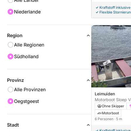
Alle Länder
Kraftstoff inklusive
Niederlande
Flexible Stornieru
Region
Alle Regionen
Südholland
Provinz
Alle Provinzen
Leimuiden
Motorboot Sloep 
Oegstgeest
Ohne Skipper
Motorboot
6 Personen
· 5 m
Stadt
Kraftstoff inklusive