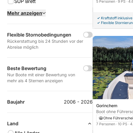
SUP Brett
5 Personen
· 9 PS
· 4.
Mehr anzeigen
Kraftstoff inklusive
Flexible Stornieru
Flexible Stornobedingungen
Rückerstattung bis 24 Stunden vor der
Abreise möglich
Beste Bewertung
Nur Boote mit einer Bewertung von
mehr als 4 Sternen anzeigen
Baujahr
2006 - 2026
Gorinchem
Boot ohne Führerschein Wa
sloep 490 10PS
Ohne Führersche
Land
7 Personen
· 10 PS
· 