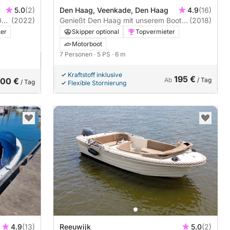
5.0
(2)
Den Haag, Veenkade, Den Haag
4.9
(16)
(2022)
Genießt Den Haag mit unserem Boot
(2018)
für 7 Personen!
ter
Skipper optional
Topvermieter
Motorboot
7 Personen
· 5 PS
· 6 m
Kraftstoff inklusive
195 €
00 €
Ab
/ Tag
/ Tag
Flexible Stornierung
4.9
(13)
Reeuwijk
5.0
(2)