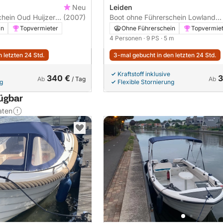
Neu
Leiden
 Huijzer
(2007)
Boot ohne Führerschein Lowland
Gentle 500 9PS
in
Topvermieter
Ohne Führerschein
Topvermie
4 Personen
· 9 PS
· 5 m
 letzten 24 Std.
3-mal gebucht in den letzten 24 Std.
Kraftstoff inklusive
340 €
3
Ab
/ Tag
Ab
ng
Flexible Stornierung
fügbar
aten