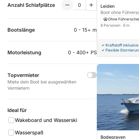
Anzahl Schlafplätze
Leiden
Boot ohne Führerschein Allu
S19
Ohne Führersche
8 Personen
· 6 m
Bootslänge
0 - 15+ m
Kraftstoff inklusive
Flexible Stornieru
Motorleistung
0 - 400+ PS
Topvermieter
Miete dein Boot bei ausgewählten
Vermietern
Ideal für
Wakeboard und Wasserski
Wasserspaß
Bodegraven