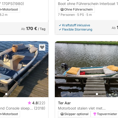
Motorboot Fjord 27 170PS
(1980)
Boot ohne Führerschein Interboat 16
Elektro 5PS
Motorboot
Ohne Führerschein
 8.2 m
7 Personen
· 5 PS
· 5 m
Kraftstoff inklusive
170 €
Ab
Ab
/ Tag
Flexible Stornierung
4.8
(22)
Ter Aar
nd Console sloep
(2018)
Motorboot stalen vlet met
buitenboordmotor 6PS
Motorboot
Skipper optional
Topvermieter