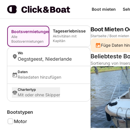
Boot mieten
Seh
Boot Mieten O
Tageserlebnisse
Bootsvermietungen
Startseite
/
Boot mieten
Aktivitäten mit
Alle
Kapitän
Bootsvermietungen
Füge Daten hin
Wo
Beliebteste B
Oegstgeest, Niederlande
Sortierung von Inser
Daten
Reisedaten hinzufügen
Chartertyp
Mit oder ohne Skipper
Bootstypen
Motor