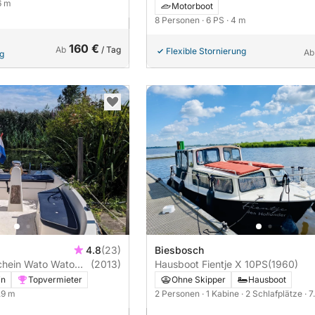
6 m
Motorboot
8 Personen
· 6 PS
· 4 m
160 €
Ab
/ Tag
Flexible Stornierung
Ab
ng
4.8
(23)
Biesbosch
to Wato
(2013)
Hausboot Fientje X 10PS
(1960)
in
Topvermieter
Ohne Skipper
Hausboot
4.9 m
2 Personen
· 1 Kabine
· 2 Schlafplätze
· 