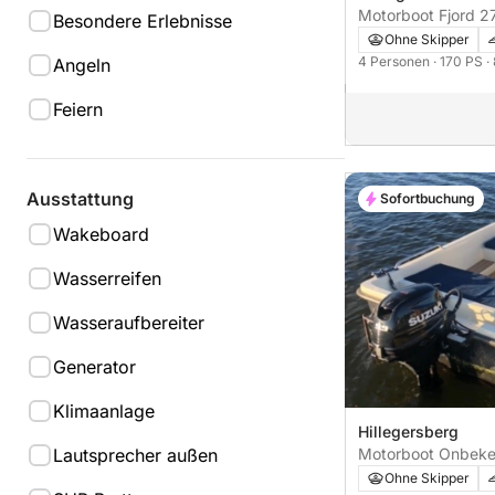
Besondere Erlebnisse
Ohne Skipper
4 Personen
· 170 PS
·
Angeln
Feiern
Ausstattung
Sofortbuchung
Wakeboard
Wasserreifen
Wasseraufbereiter
Generator
Klimaanlage
Hillegersberg
Motorboot Onbeke
Lautsprecher außen
9PS
Ohne Skipper