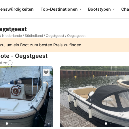
enswürdigkeiten
Top-Destinationen
Bootstypen
Cha
egstgeest
/
Niederlande
/
Südholland
/
Oegstgeest
/
Oegstgeest
zu, um ein Boot zum besten Preis zu finden
oote - Oegstgeest
aten