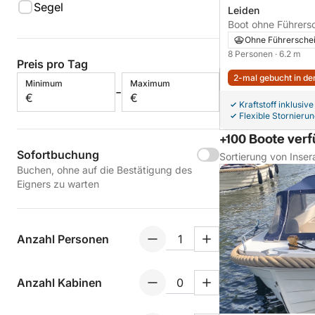
Segel
Leiden
Boot ohne Führerschein Oud
620
Ohne Führersche
8 Personen
· 6.2 m
Preis pro Tag
2-mal gebucht in den
Minimum
Maximum
-
€
€
Kraftstoff inklusive
Flexible Stornieru
+100 Boote ver
Sofortbuchung
Sortierung von Inser
Buchen, ohne auf die Bestätigung des
Eigners zu warten
Anzahl Personen
Anzahl Kabinen