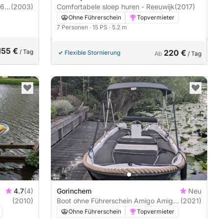
(2003)
Comfortabele sloep huren - Reeuwijk
(2017)
Ohne Führerschein
Topvermieter
7 Personen
· 15 PS
· 5.2 m
155 €
/ Tag
220 €
Flexible Stornierung
Ab
/ Tag
4.7
(4)
Gorinchem
Neu
(2010)
Boot ohne Führerschein Amigo Amigo
(2021)
classic 430 6PS
Ohne Führerschein
Topvermieter