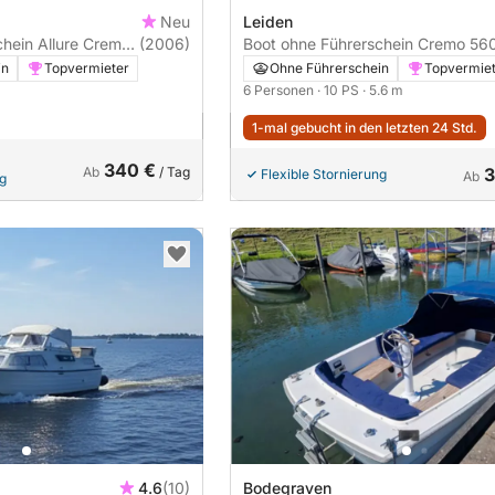
Neu
Leiden
re Cremo
(2006)
Boot ohne Führerschein Cremo 560SC
10PS
in
Topvermieter
Ohne Führerschein
Topvermie
6 Personen
· 10 PS
· 5.6 m
1-mal gebucht in den letzten 24 Std.
340 €
Ab
/ Tag
3
Flexible Stornierung
Ab
ng
4.6
(10)
Bodegraven