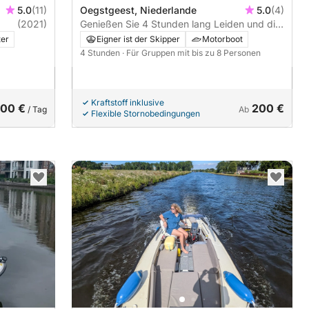
5.0
(11)
Oegstgeest, Niederlande
5.0
(4)
(2021)
Genießen Sie 4 Stunden lang Leiden und die
Umgebung mit Snacks und Getränken,
ter
Eigner ist der Skipper
Motorboot
inklusive Skipper.
4 Stunden
· Für Gruppen mit bis zu 8 Personen
Kraftstoff inklusive
00 €
200 €
/ Tag
Ab
Flexible Stornobedingungen