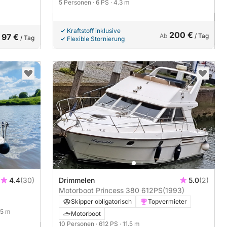
5 Personen
· 6 PS
· 4.3 m
Kraftstoff inklusive
200 €
97 €
Ab
/ Tag
/ Tag
Flexible Stornierung
4.4
(30)
Drimmelen
5.0
(2)
Motorboot Princess 380 612PS
(1993)
Skipper obligatorisch
Topvermieter
7.5 m
Motorboot
10 Personen
· 612 PS
· 11.5 m