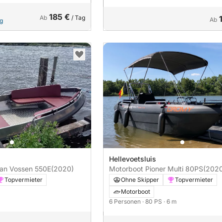
185 €
Ab
/ Tag
Ab
ng
Hellevoetsluis
Van Vossen 550E
(2020)
Motorboot Pioner Multi 80PS
(202
Topvermieter
Ohne Skipper
Topvermieter
Motorboot
6 Personen
· 80 PS
· 6 m