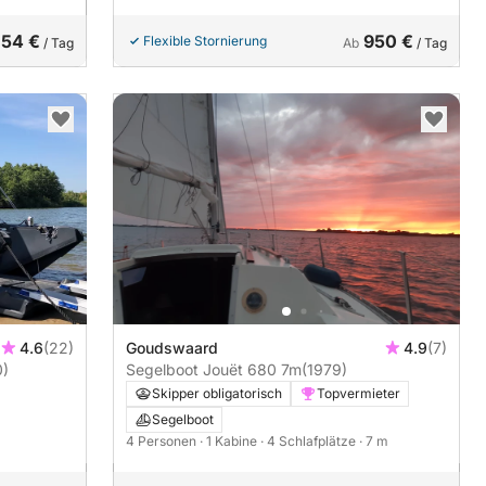
154 €
950 €
Flexible Stornierung
/ Tag
Ab
/ Tag
4.6
(22)
Goudswaard
4.9
(7)
0)
Segelboot Jouët 680 7m
(1979)
Skipper obligatorisch
Topvermieter
Segelboot
4 Personen
· 1 Kabine
· 4 Schlafplätze
· 7 m