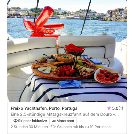
Freixo Yachthafen, Porto, Portugal
5.0
(1)
Eine 2,5-stündige Mittagskreuzfahrt auf dem Douro –
Genießen Sie Aromen, während Sie durch berühmte
Skipper inklusive
Motorboot
Brücken segeln
2 Stunden 30 Minuten
· Für Gruppen mit bis zu 10 Personen