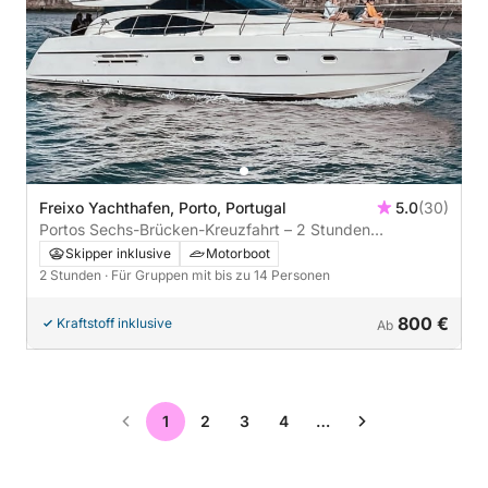
Freixo Yachthafen, Porto, Portugal
5.0
(30)
Portos Sechs-Brücken-Kreuzfahrt – 2 Stunden
malerischer Flussblick und lokaler Charme
Skipper inklusive
Motorboot
2 Stunden
· Für Gruppen mit bis zu 14 Personen
800 €
Kraftstoff inklusive
Ab
1
2
3
4
…