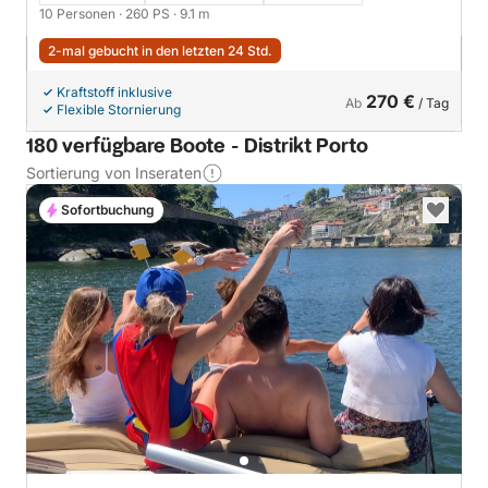
10 Personen
· 260 PS
· 9.1 m
2-mal gebucht in den letzten 24 Std.
Kraftstoff inklusive
270 €
Ab
/ Tag
Flexible Stornierung
180 verfügbare Boote - Distrikt Porto
Sortierung von Inseraten
Sofortbuchung