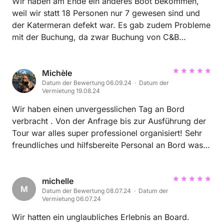
Wir haben am Ende ein anderes Boot bekommen,
weil wir statt 18 Personen nur 7 gewesen sind und
der Katermeran defekt war. Es gab zudem Probleme
mit der Buchung, da zwar Buchung von C&B
bestätigt war, aber nicht von dem lokalen Anbieter.
Nur weil ich Tag zu zuvor angerufen hatte, würde es
noch gelöst. Das neue kleine Boot war super. Die
Michèle
Datum der Bewertung 06.09.24 · Datum der
Crew war super und hat alle unsere Wünsche erfüllt.
Vermietung 19.08.24
Für das schlechte Wetter können sie nichts.
Wir haben einen unvergesslichen Tag an Bord
verbracht . Von der Anfrage bis zur Ausführung der
Tour war alles super professionel organisiert! Sehr
freundliches und hilfsbereite Personal an Bord was
sehr gut für seine Gäste sorgt. Ich würde jeder Zeit
wieder hier buchen, sehr zu empfehlen.
michelle
M
Datum der Bewertung 08.07.24 · Datum der
Vermietung 06.07.24
Wir hatten ein unglaubliches Erlebnis an Board.