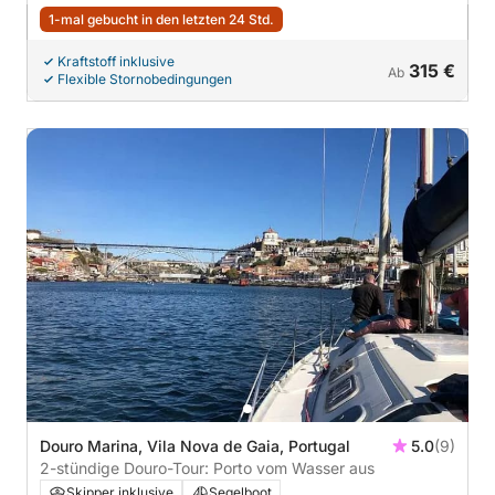
1-mal gebucht in den letzten 24 Std.
Kraftstoff inklusive
315 €
Ab
Flexible Stornobedingungen
Douro Marina, Vila Nova de Gaia, Portugal
5.0
(9)
2-stündige Douro-Tour: Porto vom Wasser aus
Skipper inklusive
Segelboot