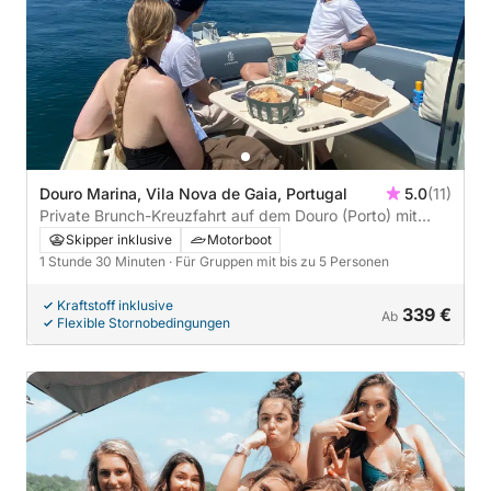
Douro Marina, Vila Nova de Gaia, Portugal
5.0
(11)
Private Brunch-Kreuzfahrt auf dem Douro (Porto) mit
Weinen | Lokaler Reiseleiter an Bord | 1 Stunde und 40
Skipper inklusive
Motorboot
Minuten | Maximal 4 Personen.
1 Stunde 30 Minuten
· Für Gruppen mit bis zu 5 Personen
Kraftstoff inklusive
339 €
Ab
Flexible Stornobedingungen