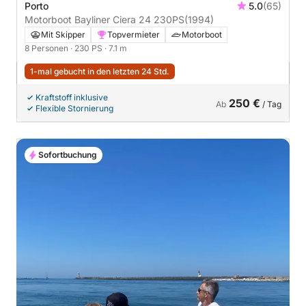
Porto
5.0
(65)
Motorboot Bayliner Ciera 24 230PS
(1994)
Mit Skipper
Topvermieter
Motorboot
8 Personen
· 230 PS
· 7.1 m
1-mal gebucht in den letzten 24 Std.
Kraftstoff inklusive
250 €
Ab
/ Tag
Flexible Stornierung
Sofortbuchung