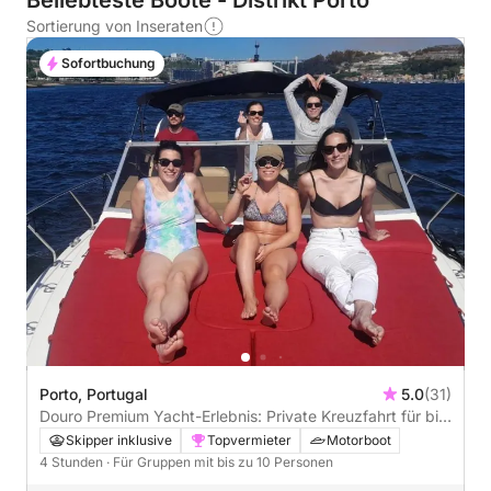
Beliebteste Boote - Distrikt Porto
Sortierung von Inseraten
Sofortbuchung
Porto, Portugal
5.0
(31)
Douro Premium Yacht-Erlebnis: Private Kreuzfahrt für bis
zu 10 Personen - 4 Stunden Entspannung mit
Skipper inklusive
Topvermieter
Motorboot
Schnorcheln und einem Begrüßungsgetränk.
4 Stunden
· Für Gruppen mit bis zu 10 Personen