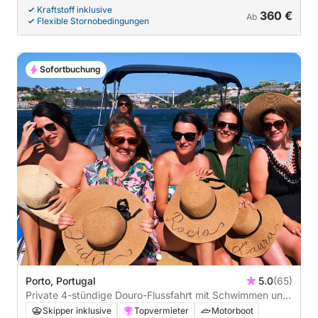
Kraftstoff inklusive
360 €
Ab
Flexible Stornobedingungen
Sofortbuchung
Porto, Portugal
5.0
(65)
Private 4-stündige Douro-Flussfahrt mit Schwimmen und
Stand-Up-Paddling
Skipper inklusive
Topvermieter
Motorboot