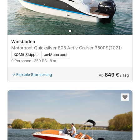
Wiesbaden
Motorboot Quicksilver 805 Activ Cruiser 350PS
(2021)
Mit Skipper
Motorboot
9 Personen
· 350 PS
· 8 m
849 €
Flexible Stornierung
Ab
/ Tag