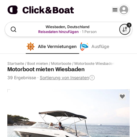
1
Wiesbaden, Deutschland
Reisedaten hinzufügen
·
1 Person
Alle Vermietungen
Ausflüge
Startseite
/
Boot mieten
/
Motorboote
/
Motorboote Wiesbaden
Motorboot mieten Wiesbaden
39 Ergebnisse
·
Sortierung von Inseraten