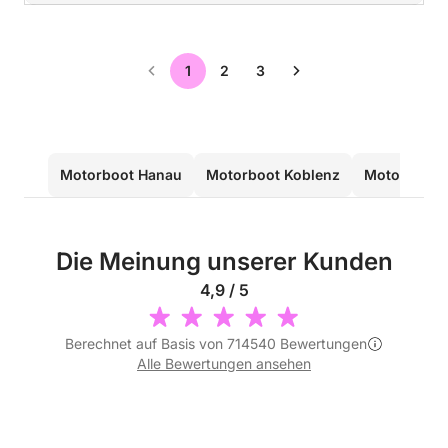
1
2
3
Motorboot Hanau
Motorboot Koblenz
Motorboot 
Die Meinung unserer Kunden
4,9 / 5
Berechnet auf Basis von 714540 Bewertungen
Alle Bewertungen ansehen