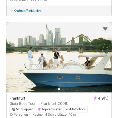
18 Personen
· 30 PS
· 8 m
Kraftstoff inklusive
Frankfurt
4.9
(5)
Gioia Boot Tour in Frankfurt
(2009)
Mit Skipper
Topvermieter
Motorboot
10 Personen
· 1 Kabine
· 4 Schlafplätze
· 10 m