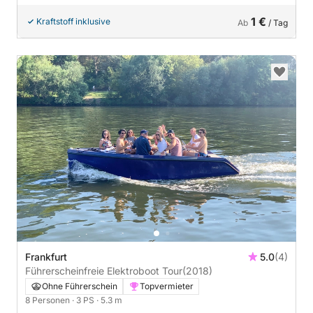
1 €
Kraftstoff inklusive
Ab
/ Tag
Frankfurt
5.0
(4)
Führerscheinfreie Elektroboot Tour
(2018)
Ohne Führerschein
Topvermieter
8 Personen
· 3 PS
· 5.3 m