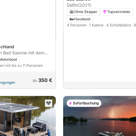
Delfin
(2021)
Ohne Skipper
Topvermieter
Hausboot
4 Personen
· 1 Kabine
· 4 Schlafplätze
· 
schland
in Bad Saarow mit dem
Motorboot
en mit bis zu 11 Personen
350 €
Ab
dingungen
Sofortbuchung