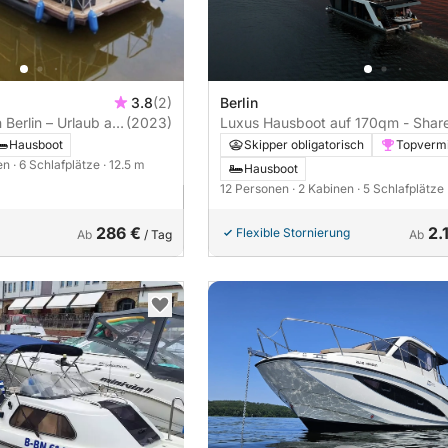
3.8
(2)
Berlin
 Berlin – Urlaub ab
(2023)
Luxus Hausboot auf 170qm - Shar
rschein
Horizon
Hausboot
Skipper obligatorisch
Topvermi
nen
· 6 Schlafplätze
· 12.5 m
Hausboot
12 Personen
· 2 Kabinen
· 5 Schlafplätze
286 €
2.
Flexible Stornierung
Ab
/ Tag
Ab