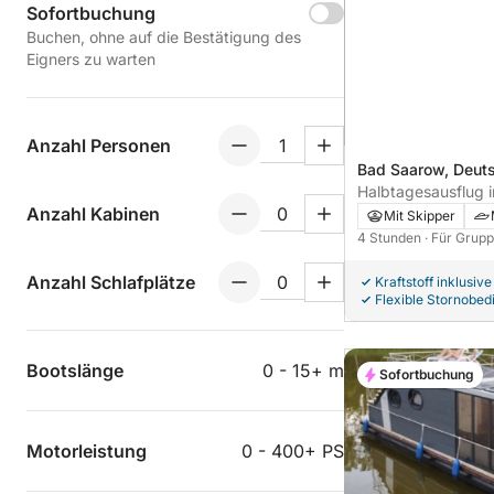
Sofortbuchung
Buchen, ohne auf die Bestätigung des
Eigners zu warten
Anzahl Personen
Bad Saarow, Deut
Halbtagesausflug 
Anzahl Kabinen
Motorboot
Mit Skipper
4 Stunden
· Für Grupp
Anzahl Schlafplätze
Kraftstoff inklusive
Flexible Stornobe
Bootslänge
0 - 15+ m
Sofortbuchung
Motorleistung
0 - 400+ PS