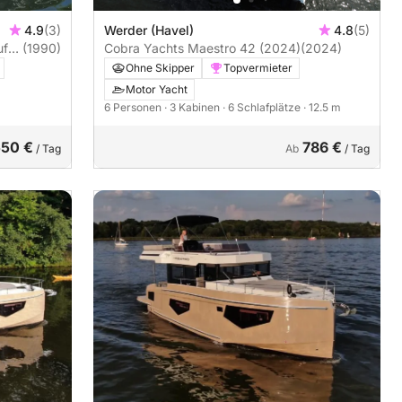
4.9
(3)
Werder (Havel)
4.8
(5)
uf
(1990)
Cobra Yachts Maestro 42 (2024)
(2024)
Ohne Skipper
Topvermieter
Motor Yacht
6 Personen
· 3 Kabinen
· 6 Schlafplätze
· 12.5 m
550 €
786 €
/ Tag
Ab
/ Tag