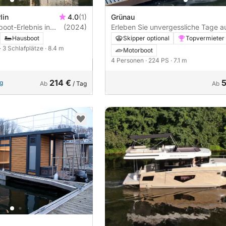
lin
4.0
(1)
Grünau
boot-Erlebnis in
(2024)
Erleben Sie unvergessliche Tage a
dem Wasser mit der Sealine 218
Hausboot
Skipper optional
Topvermieter
· 3 Schlafplätze
· 8.4 m
Motorboot
4 Personen
· 224 PS
· 7.1 m
214 €
ng
Ab
/ Tag
Ab