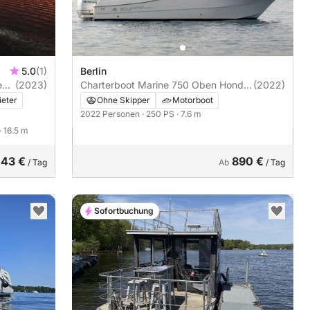
5.0
(1)
Berlin
ed
(2023)
Charterboot Marine 750 Oben Honda
(2022)
250 PS
eter
Ohne Skipper
Motorboot
2022 Personen
· 250 PS
· 7.6 m
· 16.5 m
143 €
890 €
/ Tag
Ab
/ Tag
Sofortbuchung