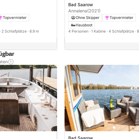
Bad Saarow
Annalena
(2021)
Topvermieter
Ohne Skipper
Topvermieter
Hausboot
· 2 Schlafplätze
· 8.9 m
4 Personen
· 1 Kabine
· 4 Schlafplätze
· 
fügbar
aten
Bad Saarow