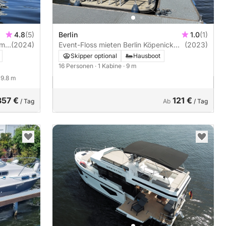
4.8
(5)
Berlin
1.0
(1)
em
(2024)
Event-Floss mieten Berlin Köpenick
(2023)
führerscheinfrei 16 Personen
Skipper optional
Hausboot
16 Personen
· 1 Kabine
· 9 m
· 9.8 m
357 €
121 €
/ Tag
Ab
/ Tag