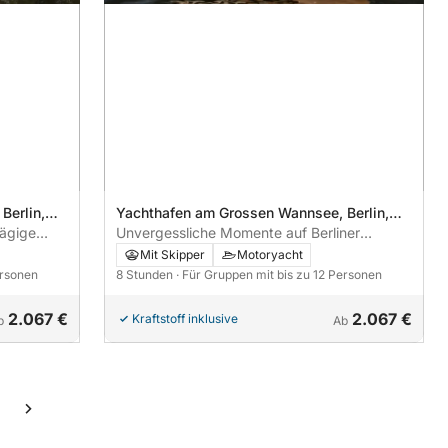
Berlin,
Yachthafen am Grossen Wannsee, Berlin,
tägige
Germany
Unvergessliche Momente auf Berliner
Gewässern: Feiern, Kontakte knüpfen und
Mit Skipper
Motoryacht
bleibende Erinnerungen schaffen
ersonen
8 Stunden
· Für Gruppen mit bis zu 12 Personen
2.067 €
2.067 €
Kraftstoff inklusive
b
Ab