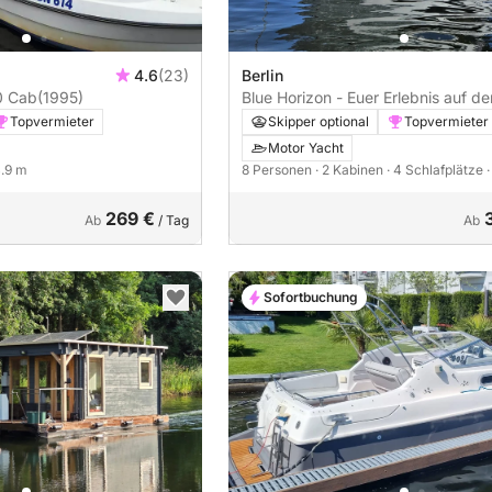
4.6
(23)
Berlin
0 Cab
(1995)
Blue Horizon - Euer Erlebnis auf d
Wasser
Topvermieter
Skipper optional
Topvermieter
Motor Yacht
4.9 m
8 Personen
· 2 Kabinen
· 4 Schlafplätze
269 €
Ab
/ Tag
Ab
Sofortbuchung