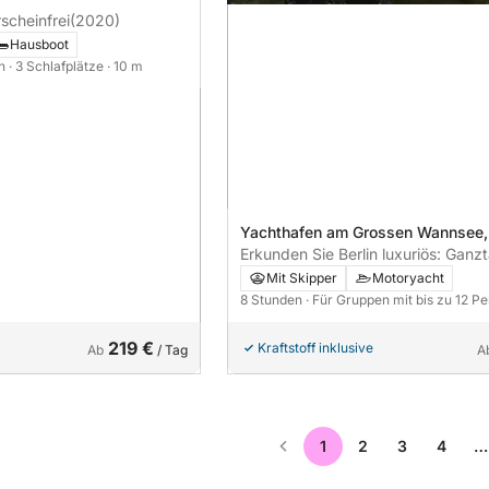
scheinfrei
(2020)
Hausboot
en
· 3 Schlafplätze
· 10 m
Yachthafen am Grossen Wannsee, 
Germany
Erkunden Sie Berlin luxuriös: Ganz
Sightseeing-Kreuzfahrt auf Berlins
Mit Skipper
Motoryacht
Gewässern
8 Stunden
· Für Gruppen mit bis zu 12 P
219 €
Kraftstoff inklusive
Ab
/ Tag
A
1
2
3
4
…