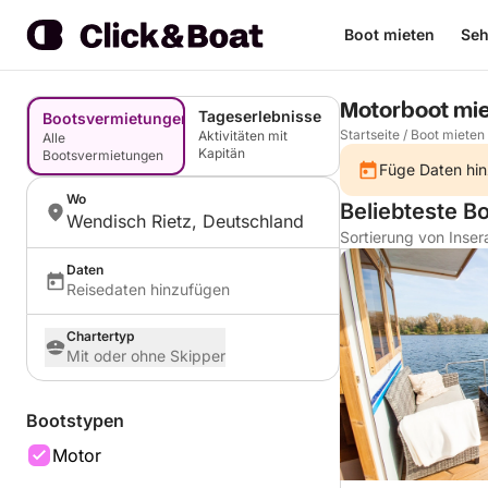
Boot mieten
Seh
Motorboot mie
Tageserlebnisse
Bootsvermietungen
Startseite
/
Boot mieten
Aktivitäten mit
Alle
Kapitän
Bootsvermietungen
Füge Daten hin
Wo
Beliebteste B
Wendisch Rietz, Deutschland
Sortierung von Inser
Daten
Reisedaten hinzufügen
Chartertyp
Mit oder ohne Skipper
Bootstypen
Motor