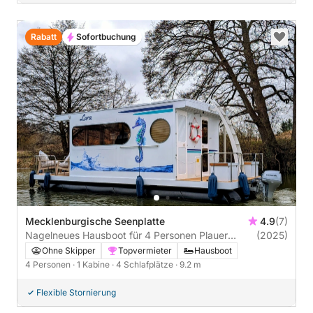
Rabatt
Sofortbuchung
Mecklenburgische Seenplatte
4.9
(7)
Nagelneues Hausboot für 4 Personen Plauer
(2025)
Seenplatte oder Müritz
Ohne Skipper
Topvermieter
Hausboot
4 Personen
· 1 Kabine
· 4 Schlafplätze
· 9.2 m
Flexible Stornierung