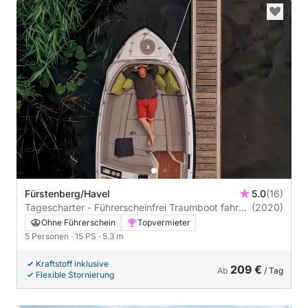
Fürstenberg/Havel
5.0
(16)
Tagescharter - Führerscheinfrei Traumboot fahren
(2020)
- Motorboot "Traumzeit"
Ohne Führerschein
Topvermieter
5 Personen
· 15 PS
· 5.3 m
Kraftstoff inklusive
209 €
Ab
/ Tag
Flexible Stornierung