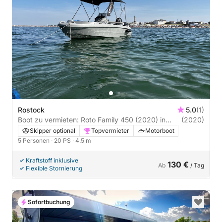
Rostock
5.0
(1)
Boot zu vermieten: Roto Family 450 (2020) in
(2020)
Rostock
Skipper optional
Topvermieter
Motorboot
5 Personen
· 20 PS
· 4.5 m
Kraftstoff inklusive
130 €
Ab
/ Tag
Flexible Stornierung
Sofortbuchung