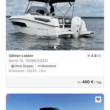
Göhren-Lebbin
4.8
(4)
Karnic SL 702Mk
(2023)
Ohne Skipper
Motorboot
8 Personen
· 225 PS
· 7.8 m
460 €
Ab
/ Tag