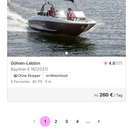
Göhren-Lebbin
4.8
(17)
Bayliner E 16
(2021)
Ohne Skipper
Motorboot
5 Personen
· 60 PS
· 5 m
260 €
Ab
/ Tag
1
2
3
4
…