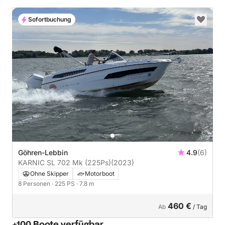
Sofortbuchung
Göhren-Lebbin
4.9
(6)
KARNIC SL 702 Mk (225Ps)
(2023)
Ohne Skipper
Motorboot
8 Personen
· 225 PS
· 7.8 m
460 €
Ab
/ Tag
+100 Boote verfügbar