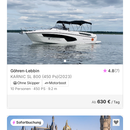
Göhren-Lebbin
4.8
(7)
KARNIC SL 800 (450 Ps)
(2023)
Ohne Skipper
Motorboot
10 Personen
· 450 PS
· 9.2 m
630 €
Ab
/ Tag
Sofortbuchung