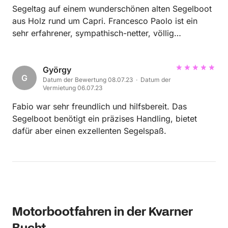
Segeltag auf einem wunderschönen alten Segelboot
aus Holz rund um Capri. Francesco Paolo ist ein
sehr erfahrener, sympathisch-netter, völlig
unaufgeregter Skipper, der zusammen mit seinem
Assistenten Jakob (aus Deutschland) ein sehr gutes
und eingespieltes Team bildet. Beide haben uns
György
G
Datum der Bewertung 08.07.23 · Datum der
pünktlich auf Capri zu einem Tagestörn abgeholt und
Vermietung 06.07.23
wir sind - bei tollen Wetterverhältnissen - ca. 7
Stunden rund um Capri und im Golf von Neapel
Fabio war sehr freundlich und hilfsbereit. Das
gesegelt. Mittags gab es eine ausführliche
Segelboot benötigt ein präzises Handling, bietet
Badepause und einen leckeren Mittagssnack ! Wir
dafür aber einen exzellenten Segelspaß.
haben den Törn auf diesem einmalig schönen, sich in
einem Top-Zustand befindlichen Segelboot aus Holz
sehr genossen und werden jederzeit, wenn wir
wieder auf Capri sind, mit Francesco und Jakob
wieder in See stechen !!
Motorbootfahren in der Kvarner