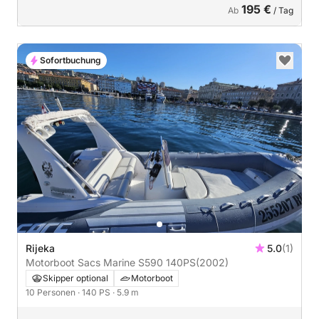
195 €
Ab
/ Tag
Sofortbuchung
Rijeka
5.0
(1)
Motorboot Sacs Marine S590 140PS
(2002)
Skipper optional
Motorboot
10 Personen
· 140 PS
· 5.9 m