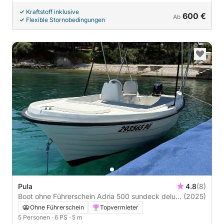
Kraftstoff inklusive
600 €
Ab
Flexible Stornobedingungen
Pula
4.8
(8)
Boot ohne Führerschein Adria 500 sundeck deluxe
(2025)
6PS
Ohne Führerschein
Topvermieter
5 Personen
· 6 PS
· 5 m