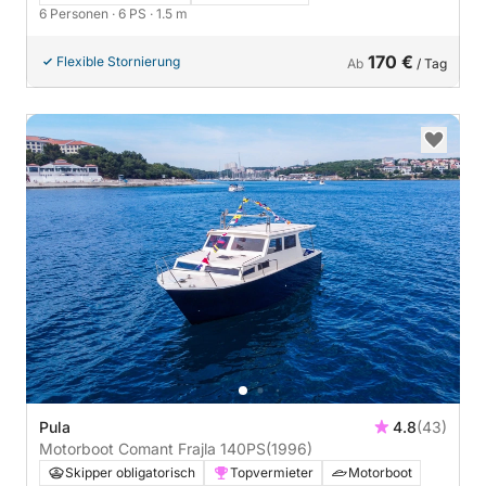
6 Personen
· 6 PS
· 1.5 m
170 €
Flexible Stornierung
Ab
/ Tag
Pula
4.8
(43)
Motorboot Comant Frajla 140PS
(1996)
Skipper obligatorisch
Topvermieter
Motorboot