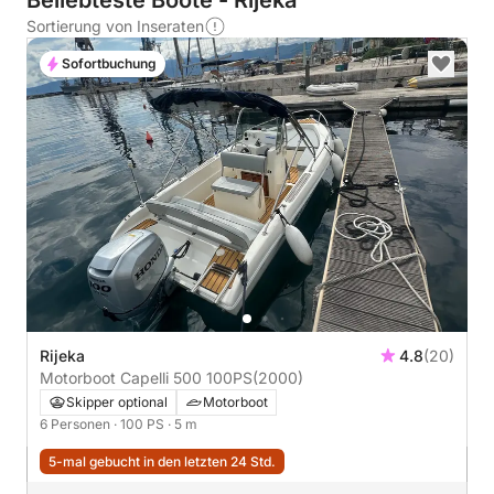
Beliebteste Boote - Rijeka
Sortierung von Inseraten
Sofortbuchung
Rijeka
4.8
(20)
Motorboot Capelli 500 100PS
(2000)
Skipper optional
Motorboot
6 Personen
· 100 PS
· 5 m
5-mal gebucht in den letzten 24 Std.