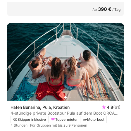
390 €
Ab
/ Tag
Hafen Bunarina, Pula, Kroatien
4.8
(61)
4-stündige private Bootstour Pula auf dem Boot ORCA
MARE
Skipper inklusive
Topvermieter
Motorboot
4 Stunden
· Für Gruppen mit bis zu 9 Personen