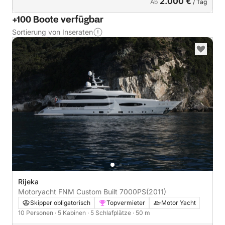
2.000 €
Ab
/ Tag
+100 Boote verfügbar
Sortierung von Inseraten
Rijeka
Motoryacht FNM Custom Built 7000PS
(2011)
Skipper obligatorisch
Topvermieter
Motor Yacht
10 Personen
· 5 Kabinen
· 5 Schlafplätze
· 50 m