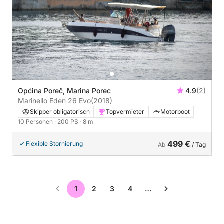
Općina Poreč, Marina Porec
4.9
(2)
Marinello Eden 26 Evo
(2018)
Skipper obligatorisch
Topvermieter
Motorboot
10 Personen
· 200 PS
· 8 m
499 €
Flexible Stornierung
Ab
/ Tag
1
2
3
4
…