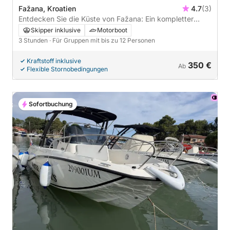
Fažana, Kroatien
4.7
(3)
Entdecken Sie die Küste von Fažana: Ein kompletter
Tagesausflug an Bord eines Motorboots
Skipper inklusive
Motorboot
3 Stunden
· Für Gruppen mit bis zu 12 Personen
Kraftstoff inklusive
350 €
Ab
Flexible Stornobedingungen
Sofortbuchung