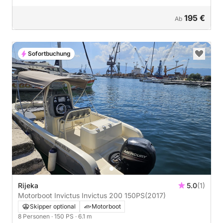
195 €
Ab
Sofortbuchung
Rijeka
5.0
(1)
Motorboot Invictus Invictus 200 150PS
(2017)
Skipper optional
Motorboot
8 Personen
· 150 PS
· 6.1 m