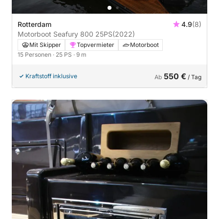
Rotterdam
4.9
(8)
Motorboot Seafury 800 25PS
(2022)
Mit Skipper
Topvermieter
Motorboot
15 Personen
· 25 PS
· 9 m
550 €
Kraftstoff inklusive
Ab
/ Tag