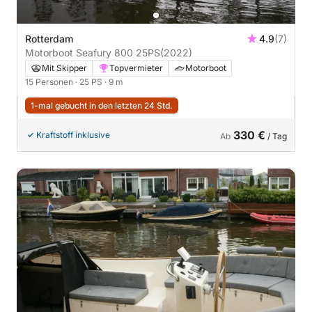
Rotterdam
4.9
(7)
Motorboot Seafury 800 25PS
(2022)
Mit Skipper
Topvermieter
Motorboot
15 Personen
· 25 PS
· 9 m
1-mal gebucht in den letzten 24 Std.
330 €
Kraftstoff inklusive
Ab
/ Tag