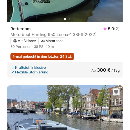
Rotterdam
5.0
(2)
Motorboot Harding 950 Leona-1 38PS
(2022)
Mit Skipper
Motorboot
30 Personen
· 38 PS
· 10 m
1-mal gebucht in den letzten 24 Std.
Kraftstoff inklusive
300 €
Ab
/ Tag
Flexible Stornierung