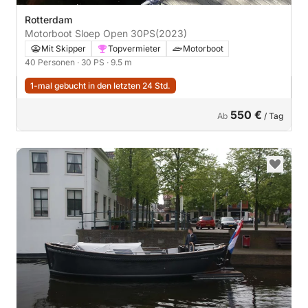
Rotterdam
Motorboot Sloep Open 30PS
(2023)
Mit Skipper
Topvermieter
Motorboot
40 Personen
· 30 PS
· 9.5 m
1-mal gebucht in den letzten 24 Std.
550 €
Ab
/ Tag