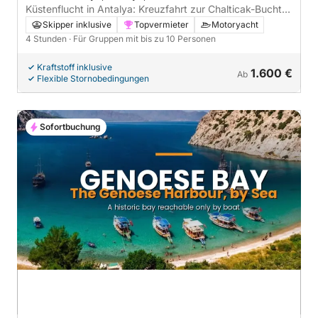
Küstenflucht in Antalya: Kreuzfahrt zur Chalticak-Bucht
und zur Schildkröteninsel (Sonnenuntergang in Antalya)
Skipper inklusive
Topvermieter
Motoryacht
4 Stunden
· Für Gruppen mit bis zu 10 Personen
Kraftstoff inklusive
1.600 €
Ab
Flexible Stornobedingungen
Sofortbuchung