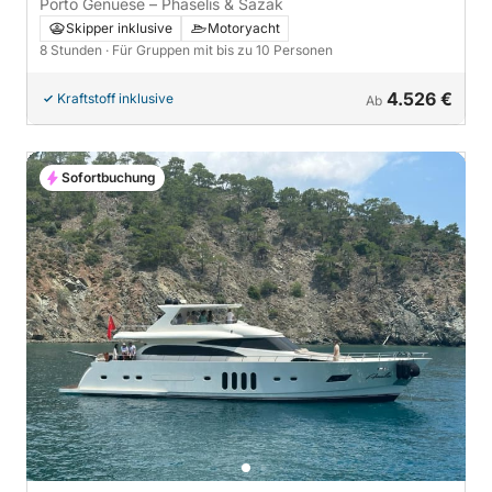
Porto Genuese – Phaselis & Sazak
Skipper inklusive
Motoryacht
8 Stunden
· Für Gruppen mit bis zu 10 Personen
4.526 €
Kraftstoff inklusive
Ab
Sofortbuchung