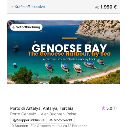
1.950 €
Kraftstoff inklusive
Ab
Sofortbuchung
Porto di Antalya, Antalya, Turchia
5.0
(1)
Porto Ceneviz – Vier-Buchten-Reise
Skipper inklusive
Motoryacht
10 Stunden
· Für Gruppen mit bis zu 12 Personen