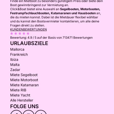
Finde ein Mietboot zu besonders günstigem Preis oder biete dein
Boot gewinnbringend zur Vermietung an.
Click&Boat bietet eine Auswahl an
Segelbooten, Motorbooten,
Festrumpfschlauchbooten, Katamaranen und Hausbooten
an,
die du mieten kannst. Dabei ist die Mietdauer flexibel wählbar
und du kannst den Bootsvermieter kontaktieren, um alle deine
Fragen direkt zu stellen.
KUNDENBEWERTUNGEN
Bewertung:
4.9 / 5
auf der Basis von 713471 Bewertungen
URLAUBSZIELE
Mallorca
Frankreich
Ibiza
Malta
Zadar
Miete Segelboot
Miete Motorboot
Miete Katamaran
Miete RIB
Miete Yacht
Alle Hersteller
FOLGE UNS