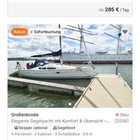
285 €
Ab
/ Tag
Rabatt
Sofortbuchung
Großenbrode
Neu
Elegante Segelyacht mit Komfort & Übersicht –
(2006)
ideal für entspannte Törns
Skipper optional
Segelboot
4 Personen
· 2 Kabinen
· 3 Schlafplätze
· 9.6 m