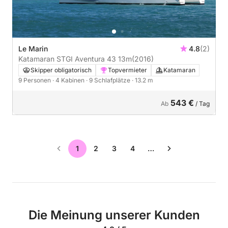
Le Marin
4.8
(2)
Katamaran STGI Aventura 43 13m
(2016)
Skipper obligatorisch
Topvermieter
Katamaran
9 Personen
· 4 Kabinen
· 9 Schlafplätze
· 13.2 m
543 €
Ab
/ Tag
1
2
3
4
…
Die Meinung unserer Kunden