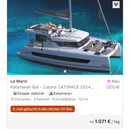
Le Marin
Neu
Katamaran Bali - Catana CATSPACE 2024
(2024)
VERSION PROPRIETAIRE 12m
Skipper optional
Katamaran
10 Personen
· 3 Kabinen
· 9 Schlafplätze
· 12.1 m
5-mal gebucht in den letzten 24 Std.
1.071 €
Ab
/ Tag