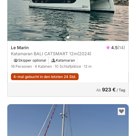
Le Marin
4.5
(14)
Katamaran BALI CATSMART 12m
(2024)
Skipper optional
Katamaran
16 Personen
· 4 Kabinen
· 10 Schlafplätze
· 12 m
4-mal gebucht in den letzten 24 Std.
923 €
Ab
/ Tag