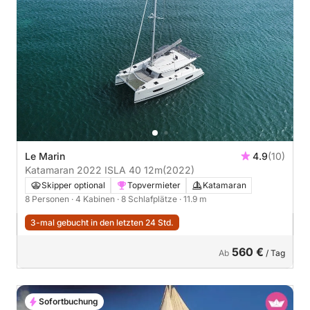
Le Marin
4.9
(10)
Katamaran 2022 ISLA 40 12m
(2022)
Skipper optional
Topvermieter
Katamaran
8 Personen
· 4 Kabinen
· 8 Schlafplätze
· 11.9 m
3-mal gebucht in den letzten 24 Std.
560 €
Ab
/ Tag
Sofortbuchung