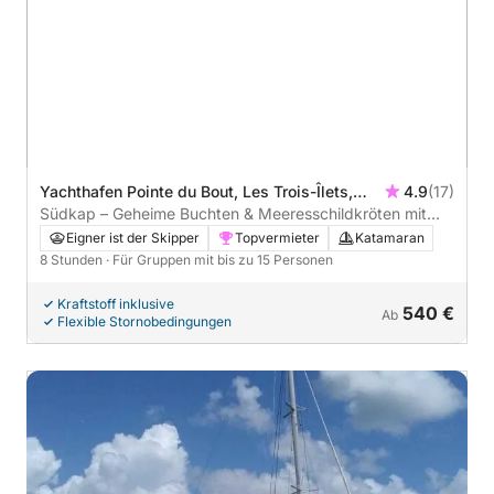
Yachthafen Pointe du Bout, Les Trois-Îlets,
4.9
(17)
Martinique
Südkap – Geheime Buchten & Meeresschildkröten mit
dem Katamaran
Eigner ist der Skipper
Topvermieter
Katamaran
8 Stunden
· Für Gruppen mit bis zu 15 Personen
Kraftstoff inklusive
540 €
Ab
Flexible Stornobedingungen