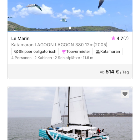
Le Marin
4.7
(7)
Katamaran LAGOON LAGOON 380 12m
(2005)
Skipper obligatorisch
Topvermieter
Katamaran
4 Personen
· 2 Kabinen
· 2 Schlafplätze
· 11.6 m
514 €
Ab
/ Tag