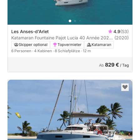
Les Anses-d'Arlet
4.9
(53)
Katamaran Fountaine Pajot Lucia 40 Année 2020
(2020)
12m
Skipper optional
Topvermieter
Katamaran
6 Personen
· 4 Kabinen
· 8 Schlafplätze
· 12 m
829 €
Ab
/ Tag