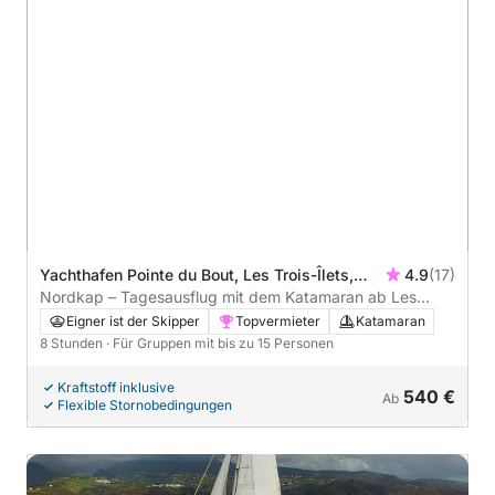
Yachthafen Pointe du Bout, Les Trois-Îlets,
4.9
(17)
Martinique
Nordkap – Tagesausflug mit dem Katamaran ab Les
Trois-îlets
Eigner ist der Skipper
Topvermieter
Katamaran
8 Stunden
· Für Gruppen mit bis zu 15 Personen
Kraftstoff inklusive
540 €
Ab
Flexible Stornobedingungen