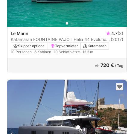
Le Marin
4.7
(3)
Katamaran FOUNTAINE PAJOT Helia 44 Evolution
(2017)
13m
Skipper optional
Topvermieter
Katamaran
10 Personen
· 6 Kabinen
· 10 Schlafplätze
· 13.3 m
720 €
Ab
/ Tag