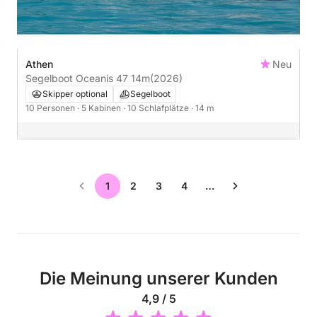
Athen
Neu
Segelboot Oceanis 47 14m
(2026)
Skipper optional
Segelboot
10 Personen
· 5 Kabinen
· 10 Schlafplätze
· 14 m
1
2
3
4
…
Die Meinung unserer Kunden
4,9 / 5