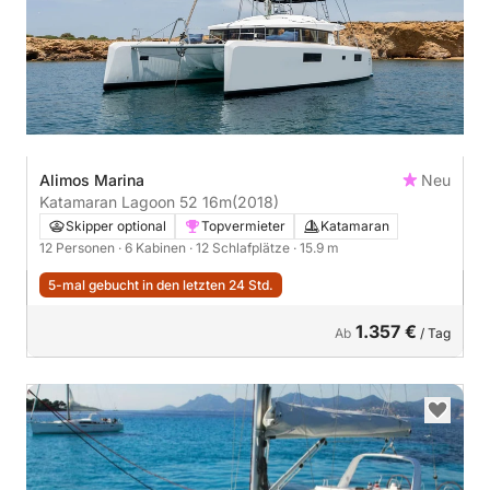
Alimos Marina
Neu
Katamaran Lagoon 52 16m
(2018)
Skipper optional
Topvermieter
Katamaran
12 Personen
· 6 Kabinen
· 12 Schlafplätze
· 15.9 m
5-mal gebucht in den letzten 24 Std.
1.357 €
Ab
/ Tag