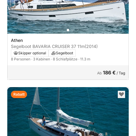
Athen
Segelboot BAVARIA CRUISER 37 11m
(2014)
Skipper optional
Segelboot
8 Personen
· 3 Kabinen
· 8 Schlafplätze
· 11.3 m
186 €
Ab
/ Tag
Rabatt