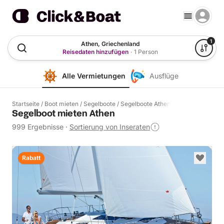
1
Athen, Griechenland
Reisedaten hinzufügen
·
1 Person
Alle Vermietungen
Ausflüge
Startseite
/
Boot mieten
/
Segelboote
/
Segelboote Athen
Segelboot mieten Athen
999 Ergebnisse
·
Sortierung von Inseraten
Rabatt