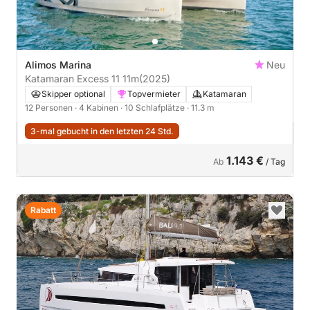
Alimos Marina
Neu
Katamaran Excess 11 11m
(2025)
Skipper optional
Topvermieter
Katamaran
12 Personen
· 4 Kabinen
· 10 Schlafplätze
· 11.3 m
3-mal gebucht in den letzten 24 Std.
1.143 €
Ab
/ Tag
Rabatt