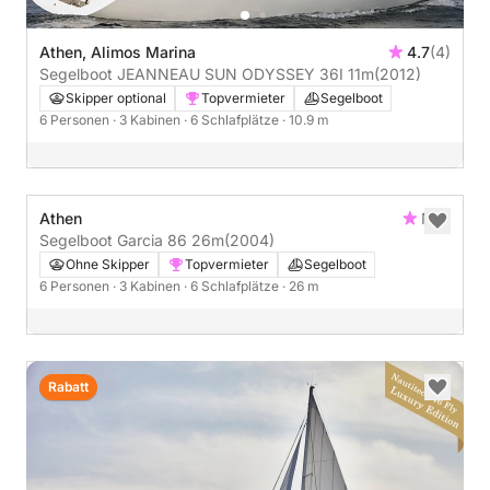
Athen, Alimos Marina
4.7
(4)
Segelboot JEANNEAU SUN ODYSSEY 36I 11m
(2012)
Skipper optional
Topvermieter
Segelboot
6 Personen
· 3 Kabinen
· 6 Schlafplätze
· 10.9 m
Athen
Neu
Segelboot Garcia 86 26m
(2004)
Ohne Skipper
Topvermieter
Segelboot
6 Personen
· 3 Kabinen
· 6 Schlafplätze
· 26 m
Rabatt