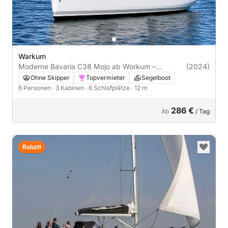
Warkum
Moderne Bavaria C38 Mojo ab Workum –
(2024)
geräumig, komfortabel und sportlich
Ohne Skipper
Topvermieter
Segelboot
6 Personen
· 3 Kabinen
· 6 Schlafplätze
· 12 m
286 €
Ab
/ Tag
Rabatt