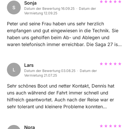
Sonja
S
Datum der Bewertung 16.09.25 · Datum der
Vermietung 12.09.25
Peter und seine Frau haben uns sehr herzlich
empfangen und gut eingewiesen in die Technik. Sie
haben uns geholfen beim Ab- und Ablegen und
waren telefonisch immer erreichbar. Die Saga 27 ist
ein sehr schönes, übersichtliches kleines Motorboot
mit 2 Kabinen. Man kann sie auch als Anfänger gut
Lars
steuern. Vielen lieben Dank für 4 wunderbare Tage.
L
Datum der Bewertung 03.08.25 · Datum der
Vermietung 21.07.25
Sehr schönes Boot und netter Kontakt, Dennis hat
uns auch während der Fahrt immer schnell und
hilfreich geantwortet. Auch nach der Reise war er
sehr tolerant und kleinere Probleme konnten
reibungslos abgearbeitet werden. Wir hatten einen
unvergesslichen, schönen Urlaub. Danke noch mal.
Nora