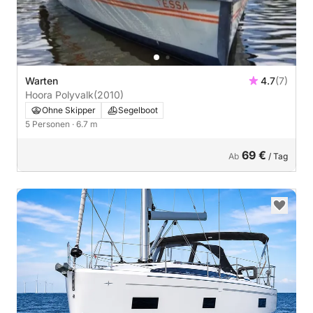
Warten
4.7
(7)
Hoora Polyvalk
(2010)
Ohne Skipper
Segelboot
5 Personen
· 6.7 m
69 €
Ab
/ Tag