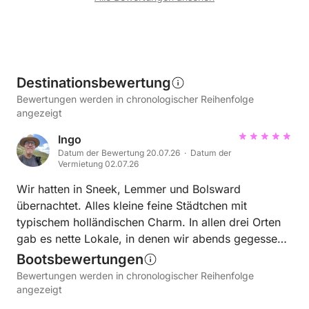
Destinationsbewertung
Bewertungen werden in chronologischer Reihenfolge
angezeigt
Ingo
Datum der Bewertung 20.07.26 · Datum der
Vermietung 02.07.26
Wir hatten in Sneek, Lemmer und Bolsward
übernachtet. Alles kleine feine Städtchen mit
typischem holländischen Charm. In allen drei Orten
gab es nette Lokale, in denen wir abends gegessen
hatten. Sympathische und freundliche Bedienungen.
Bootsbewertungen
Das Essen war insgesamt etwas teuer, aber was ist
Bewertungen werden in chronologischer Reihenfolge
in den letzten Jahren schon billiger geworden. Es
angezeigt
war halt Urlaub 😉