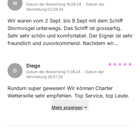
N
Datum der Bewertung 16.09.24 · Datum der
Vermietung 02.09.24
Wir waren vom 2 Sept. bis 9.Sept mit dem Schiff
Stormvogel unterwegs. Das Schiff ist grossartig.
Sehr sehr schön und komfortabel. Der Eigner ist sehr
freundlich und zuvorkommend. Nachdem wir
festgestellt hatten das die onbord Dusche nicht
richtig funktionierte, bot man uns sogar an, einen
Mechaniker in den nächsten Hafen zu schiken. Da
Diego
D
Datum der Bewertung 11.08.24 · Datum der
wir das Abenteuer aber gerne annahmen sprangen
Vermietung 29.07.24
wir lieber ins Wasser. das immerhin 21 grad
hatte,und das im Sept. super. Es gab ja in jedem
Rundum super gewesen! Wir können Charter
Hafen eine Dusche. Weiter haben wir Fingerringe auf
Wetterwille sehr empfehlen. Top Service, top Leute.
dem Schiff vergessen. Auch da hat man schnell und
Mehr anzeigen
unkompliziert eine Lösung gefunden, damit die
Ringe zu uns nach Hause finden. Es war ein super
schöner Urlaub, und es war bestimmt nicht unser
Letzter! Danke viel, viel mal, an alle die da