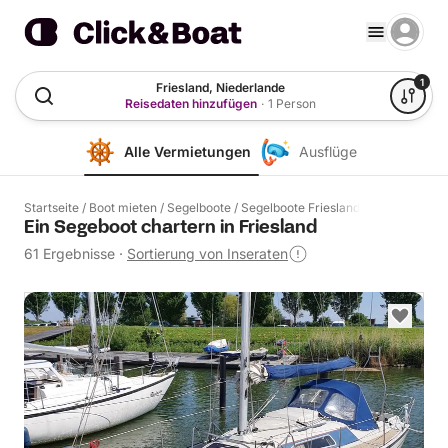
1
Friesland, Niederlande
Reisedaten hinzufügen
·
1 Person
Alle Vermietungen
Ausflüge
Startseite
/
Boot mieten
/
Segelboote
/
Segelboote Friesland
Ein Segeboot chartern in Friesland
61 Ergebnisse
·
Sortierung von Inseraten