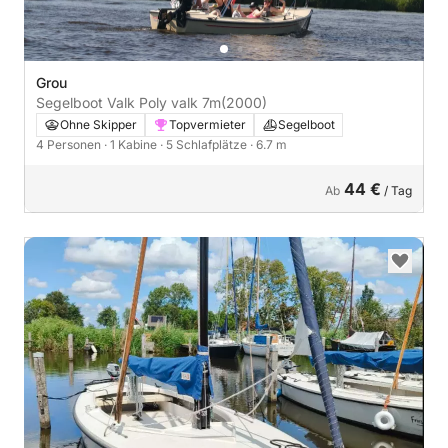
Grou
Segelboot Valk Poly valk 7m
(2000)
Ohne Skipper
Topvermieter
Segelboot
4 Personen
· 1 Kabine
· 5 Schlafplätze
· 6.7 m
44 €
Ab
/ Tag