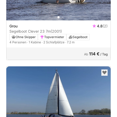
Grou
4.8
(2)
Segelboot Clever 23 7m
(2001)
Ohne Skipper
Topvermieter
Segelboot
4 Personen
· 1 Kabine
· 2 Schlafplätze
· 7.2 m
114 €
Ab
/ Tag