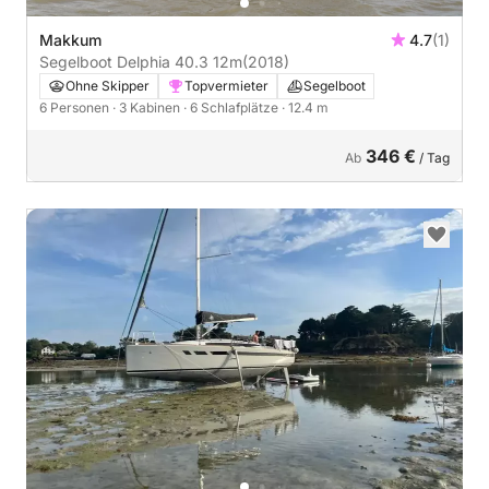
Makkum
4.7
(1)
Segelboot Delphia 40.3 12m
(2018)
Ohne Skipper
Topvermieter
Segelboot
6 Personen
· 3 Kabinen
· 6 Schlafplätze
· 12.4 m
346 €
Ab
/ Tag