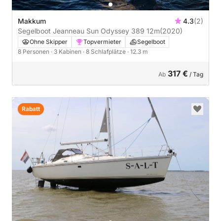
Makkum
4.3
(2)
Segelboot Jeanneau Sun Odyssey 389 12m
(2020)
Ohne Skipper
Topvermieter
Segelboot
8 Personen
· 3 Kabinen
· 8 Schlafplätze
· 12.3 m
317 €
Ab
/ Tag
Rabatt