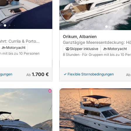
Orikum, Albanien
rt: Currila & Porto
Ganztägige Meeresentdeckung: Hö
tour)
Motoryacht
versteckte Buchten
Skipper inklusive
Motoryacht
n mit bis zu 10 Personen
8 Stunden
· Für Gruppen mit bis zu 10 Pe
1.700 €
ngungen
Flexible Stornobedingungen
Ab
Ab