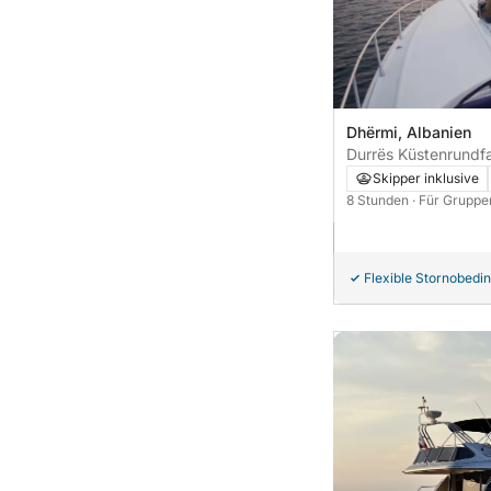
Dhërmi, Albanien
Durrës Küstenrundfah
Romano (Ganztages
Skipper inklusive
8 Stunden
· Für Gruppe
Flexible Stornobedi