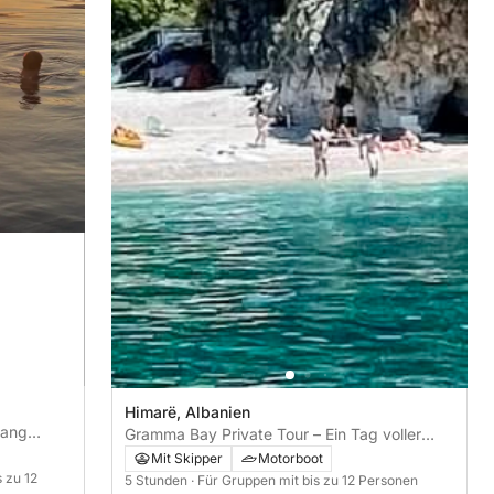
Himarë, Albanien
gang
Gramma Bay Private Tour – Ein Tag voller
Küstenerkundung und Entspannung
Mit Skipper
Motorboot
s zu 12
5 Stunden
· Für Gruppen mit bis zu 12 Personen