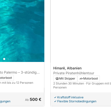
Himarë, Albanien
to Palermo – 3-stündige
Private Piratenhöhlentour
rch verborgene Schätze
otorboot
Mit Skipper
Motorboot
der Küste.
n mit bis zu 12 Personen
2 Stunden 30 Minuten
· Für Gruppen mit b
Personen
Kraftstoff inklusive
500 €
Ab
ngungen
Flexible Stornobedingungen