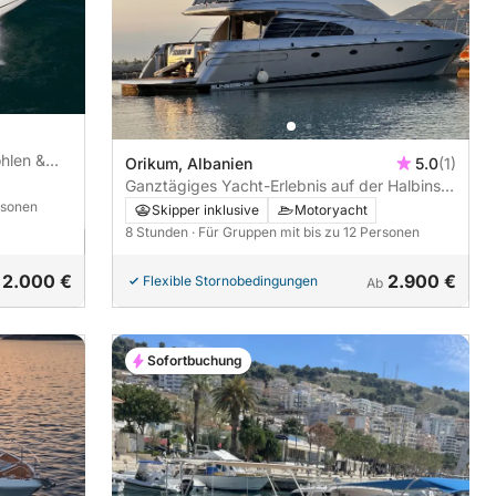
hlen &
Orikum, Albanien
5.0
(1)
Ganztägiges Yacht-Erlebnis auf der Halbinsel
Karaburun
rsonen
Skipper inklusive
Motoryacht
8 Stunden
· Für Gruppen mit bis zu 12 Personen
2.000 €
2.900 €
Flexible Stornobedingungen
Ab
Sofortbuchung