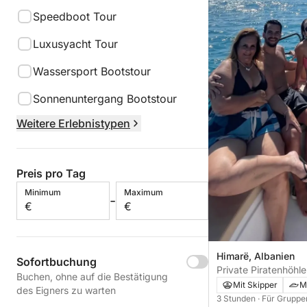
Speedboot Tour
Luxusyacht Tour
Wassersport Bootstour
Sonnenuntergang Bootstour
Weitere Erlebnistypen
Preis pro Tag
Minimum
Maximum
-
€
€
Himarë, Albanien
Sofortbuchung
Private Piratenhöhle
Buchen, ohne auf die Bestätigung
Schwimmen & Schnor
Mit Skipper
M
des Eigners zu warten
exklusive Tour
3 Stunden
· Für Gruppe