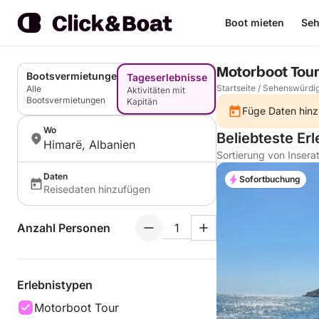
Boot mieten
Seh
Motorboot Tour
Bootsvermietungen
Tageserlebnisse
Startseite
/
Sehenswürdig
Alle
Aktivitäten mit
Bootsvermietungen
Kapitän
Füge Daten hinz
Wo
Beliebteste Er
Himarë, Albanien
Sortierung von Insera
Daten
Sofortbuchung
Reisedaten hinzufügen
Anzahl Personen
Erlebnistypen
Motorboot Tour