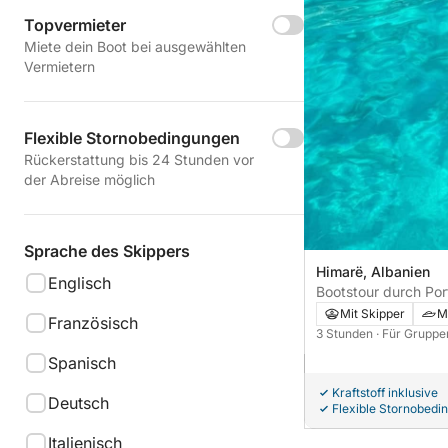
Topvermieter
Miete dein Boot bei ausgewählten
Vermietern
Flexible Stornobedingungen
Rückerstattung bis 24 Stunden vor
der Abreise möglich
Sprache des Skippers
Himarë, Albanien
Englisch
Bootstour durch Por
private Auszeit du
Mit Skipper
M
Französisch
und die Geschichte 
3 Stunden
· Für Gruppe
Spanisch
Kraftstoff inklusive
Deutsch
Flexible Stornobedi
Italienisch