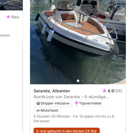
Neu
rsonen
Saranda, Albanien
4.9
(34)
Nordküste von Saranda – 6-stündige
Bootstour mit geheimen Stränden
Skipper inklusive
Topvermieter
Motorboot
5 Stunden 30 Minuten
· Für Gruppen mit bis zu 8
Personen
3-mal gebucht in den letzten 24 Std.