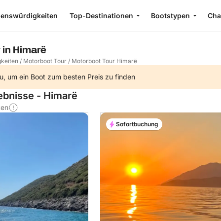
enswürdigkeiten
Top-Destinationen
Bootstypen
Cha
 in Himarë
keiten
/
Motorboot Tour
/
Motorboot Tour Himarë
u, um ein Boot zum besten Preis zu finden
lebnisse - Himarë
ten
Sofortbuchung