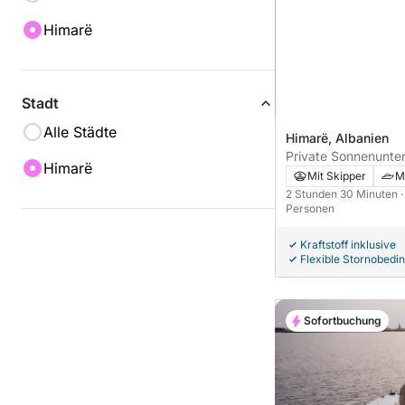
Himarë
Stadt
Alle Städte
Himarë, Albanien
Private Sonnenunte
Himarë
Mit Skipper
M
2 Stunden 30 Minuten
Personen
Kraftstoff inklusive
Flexible Stornobedi
Sofortbuchung