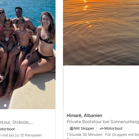
Himarë, Albanien
Private Bootstour bei Sonnenunter
ntour, Strände,
entlang der Himara-Küste
cheln – 3-stündige
Mit Skipper
Motorboot
otorboot
1 Stunde 30 Minuten
· Für Gruppen mit bi
n mit bis zu 12 Personen