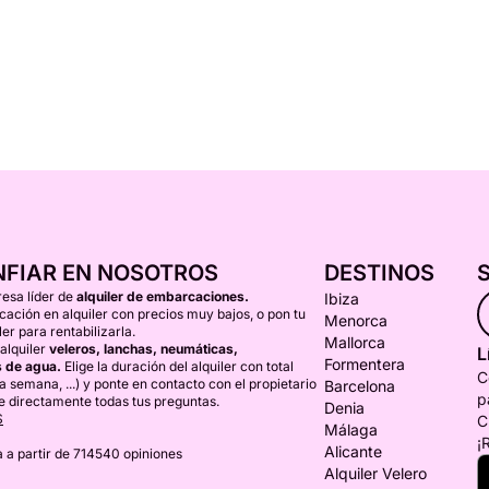
NFIAR EN NOSOTROS
DESTINOS
esa líder de
alquiler de embarcaciones.
Ibiza
ción en alquiler con precios muy bajos, o pon tu
Menorca
er para rentabilizarla.
Mallorca
alquiler
veleros, lanchas, neumáticas,
L
Formentera
 de agua.
Elige la duración del alquiler con total
C
una semana, ...) y ponte en contacto con el propietario
Barcelona
p
e directamente todas tus preguntas.
Denia
S
C
Málaga
¡
Alicante
 a partir de 714540 opiniones
Alquiler Velero