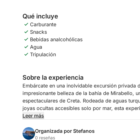
Qué incluye
Carburante
Snacks
Bebidas analcohólicas
Agua
Tripulación
Sobre la experiencia
Embárcate en una inolvidable excursión privada d
impresionante belleza de la bahía de Mirabello, 
espectaculares de Creta. Rodeada de aguas turque
joyas ocultas accesibles solo por mar, esta expe
relax, aventura y belleza natural.
Leer más
Durante el crucero, tendrás la oportunidad de desc
Organizada por Stefanos
rincones pintorescos a lo largo de la costa. Disf
0 reseñas