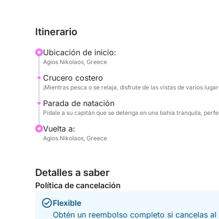
aguas cristalinas, practica snorkel entre una vibr
cubierta mientras contemplas el espectacular paisa
Itinerario
hermosas fotografías o disfrutar de la tranquila a
diseñada para crear recuerdos imborrables.
Ubicación de inicio:
Agios Nikolaos, Greece
Mientras navegas por la bahía de Mirabello, disfr
Crucero costero
impresionantes de la región, con una costa única 
¡Mientras pesca o se relaja, disfrute de las vistas de varios lug
encanto natural de Creta. Las aguas tranquilas y 
excursión el lugar ideal para parejas, familias, 
Parada de natación
Pídale a su capitán que se detenga en una bahía tranquila, perf
busque un día memorable en el mar. Nuestra expe
garantizarle un viaje cómodo y placentero, permi
Vuelta a:
en la belleza de la bahía. Ya sea que celebre un
Agios Nikolaos, Greece
forma única de explorar Creta, este paseo en bar
excepcional en uno de los lugares más encantador
Detalles a saber
Política de cancelación
Flexible
Obtén un reembolso completo si cancelas al 