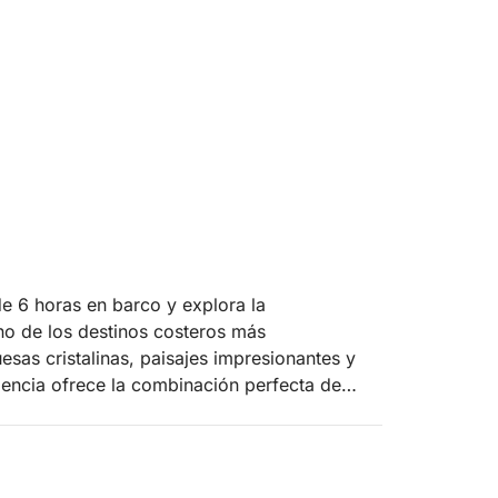
e 6 horas en barco y explora la
uno de los destinos costeros más
sas cristalinas, paisajes impresionantes y
riencia ofrece la combinación perfecta de
ubrir calas solitarias, playas vírgenes y
ruta de refrescantes paradas para nadar en