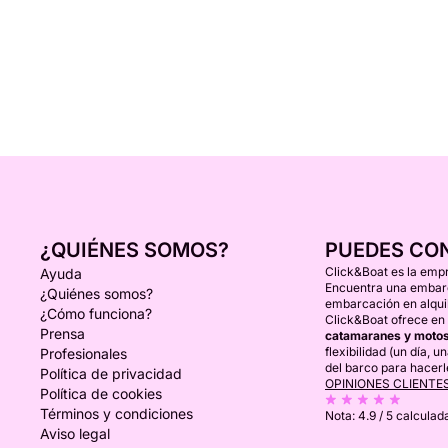
¿QUIÉNES SOMOS?
PUEDES CO
Click&Boat es la empr
Ayuda
Encuentra una embarca
¿Quiénes somos?
embarcación en alquil
¿Cómo funciona?
Click&Boat ofrece en 
Prensa
catamaranes y motos
flexibilidad (un día, 
Profesionales
del barco para hacerl
Política de privacidad
OPINIONES CLIENTE
Política de cookies
Términos y condiciones
Nota:
4.9 / 5
calculada
Aviso legal