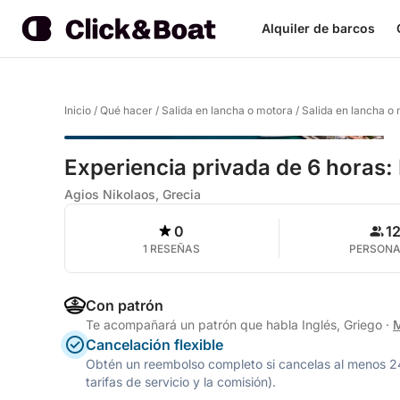
Alquiler de barcos
Inicio
/
Qué hacer
/
Salida en lancha o motora
/
Salida en lancha o
Experiencia privada de 6 horas: 
Agios Nikolaos, Grecia
0
1
1 RESEÑAS
PERSON
Con patrón
Te acompañará un patrón que habla Inglés, Griego
·
M
Cancelación flexible
Obtén un reembolso completo si cancelas al menos 24 h
tarifas de servicio y la comisión).