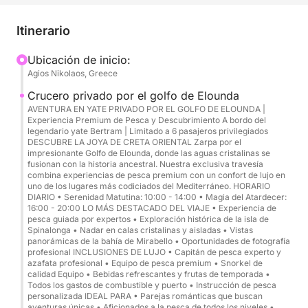
panorámico, paradas discretas para nadar y una
atención personalizada a bordo.
Itinerario
Resumen del crucero:
Ubicación de inicio:
Agios Nikolaos, Greece
Duración: 4 a 6 horas
Crucero privado por el golfo de Elounda
Salida/Llegada: Puerto de Agios Nikolaos
AVENTURA EN YATE PRIVADO POR EL GOLFO DE ELOUNDA |
Experiencia Premium de Pesca y Descubrimiento A bordo del
Capacidad: Hasta 6 pasajeros + 2 tripulantes
legendario yate Bertram | Limitado a 6 pasajeros privilegiados
DESCUBRE LA JOYA DE CRETA ORIENTAL Zarpa por el
impresionante Golfo de Elounda, donde las aguas cristalinas se
Ruta:
fusionan con la historia ancestral. Nuestra exclusiva travesía
Bahía de Mirabello → Golfo de Elounda →
combina experiencias de pesca premium con un confort de lujo en
uno de los lugares más codiciados del Mediterráneo. HORARIO
Spinalonga (crucero panorámico) + paradas para
DIARIO • Serenidad Matutina: 10:00 - 14:00 • Magia del Atardecer:
nadar (si las condiciones lo permiten)
16:00 - 20:00 LO MÁS DESTACADO DEL VIAJE • Experiencia de
pesca guiada por expertos • Exploración histórica de la isla de
Spinalonga • Nadar en calas cristalinas y aisladas • Vistas
Estilo: Privado, ritmo flexible, confort premium
panorámicas de la bahía de Mirabello • Oportunidades de fotografía
profesional INCLUSIONES DE LUJO • Capitán de pesca experto y
azafata profesional • Equipo de pesca premium • Snorkel de
Experiencia destacada:
calidad Equipo • Bebidas refrescantes y frutas de temporada •
Todos los gastos de combustible y puerto • Instrucción de pesca
personalizada IDEAL PARA • Parejas románticas que buscan
Crucero panorámico en la Bahía de Mirabello
aventuras únicas • Aficionados a la pesca de todos los niveles •