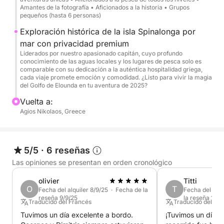
Amantes de la fotografía • Aficionados a la historia • Grupos
Elegante paso por Elounda y las calas escondidas
pequeños (hasta 6 personas)
de la costa
Exploración histórica de la isla Spinalonga por
Crucero panorámico por la Isla Spinalonga
mar con privacidad premium
(momentos para fotografiar desde el mar)
Liderados por nuestro apasionado capitán, cuyo profundo
Paradas para nadar y hacer snorkel en bahías
conocimiento de las aguas locales y los lugares de pesca solo es
comparable con su dedicación a la auténtica hospitalidad griega,
tranquilas y apartadas (si las condiciones
cada viaje promete emoción y comodidad. ¿Listo para vivir la magia
meteorológicas y marítimas lo permiten)
del Golfo de Elounda en tu aventura de 2025?
Vuelta a:
Qué incluye:
Agios Nikolaos, Greece
Capitán profesional + anfitrión
Mezedes cretenses frescos (aperitivos) preparados
5/5
·
6 reseñas
a bordo
Las opiniones se presentan en orden cronológico
Vinos locales seleccionados
Bebidas: refrescos, cerveza, agua Hielo
olivier
Titti
O
T
Equipo de snorkel
Fecha del alquiler 8/9/25 · Fecha de la
Fecha del alqu
reseña 9/9/25
la reseña 19/9
Toallas y artículos de aseo
Traducido del Francés
Traducido del Ing
Combustible e IVA incluidos
Tuvimos un día excelente a bordo.
¡Tuvimos un día in