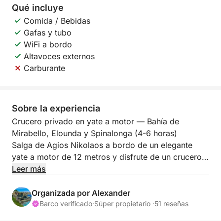
Qué incluye
Comida / Bebidas
Gafas y tubo
WiFi a bordo
Altavoces externos
Carburante
Sobre la experiencia
Crucero privado en yate a motor — Bahía de
Mirabello, Elounda y Spinalonga (4-6 horas)
Salga de Agios Nikolaos a bordo de un elegante
yate a motor de 12 metros y disfrute de un crucero
privado por las aguas cristalinas de la Bahía de
Leer más
Mirabello, uno de los paisajes marinos más
emblemáticos de Creta. Con su grupo a bordo
Organizada por Alexander
como único pasajero, esta es una experiencia
Barco verificado
·
Súper propietario ·
51 reseñas
relajante y exclusiva que combina un crucero