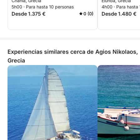
Chania, Grecia
Elunda, Grecia
a Spinalonga y l
5h00 · Para hasta 10 personas
4h00 · Para hasta
Mirabello (3-6 h
Desde 1.375 €
Desde 1.480 €
0 (0)
Experiencias similares cerca de Agios Nikolaos,
Grecia