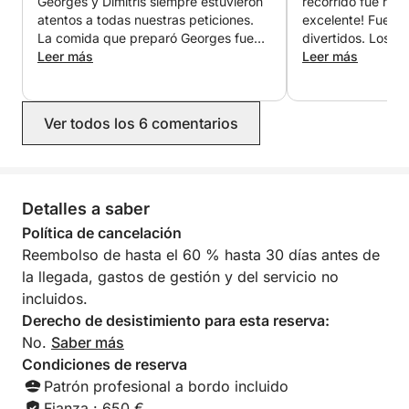
Georges y Dimitris siempre estuvieron
recorrido fue her
Seguro de accidentes
atentos a todas nuestras peticiones.
excelente! Fueron
Horario de salida flexible (bajo petición)
La comida que preparó Georges fue
divertidos. Los bo
excelente. Fue una verdadera alegría,
Leer más
bebidas también e
Leer más
Ideal para:
y muchas gracias de nuevo a Georges
nadar a lugares h
y Dimitris.
habían preparado
cumpleaños como
Escapadas románticas, familias pequeñas,
Ver todos los 6 comentarios
estábamos celebr
celebraciones íntimas y viajeros que desean
de un amigo. ¡Re
disfrutar de lo mejor de Agios Nikolaos, Elounda y
altamente!
Spinalonga sin aglomeraciones, a bordo de un yate
que sentirán exclusivamente suyo.
Detalles a saber
Política de cancelación
Reembolso de hasta el 60 % hasta 30 días antes de
la llegada, gastos de gestión y del servicio no
incluidos.
Derecho de desistimiento para esta reserva:
No.
Saber más
Condiciones de reserva
Patrón profesional a bordo incluido
Fianza : 650 €