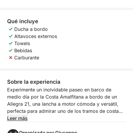
Qué incluye
Ducha a bordo
Altavoces externos
Towels
Bebidas
Carburante
Sobre la experiencia
Experimente un inolvidable paseo en barco de
medio día por la Costa Amalfitana a bordo de un
Allegra 21, una lancha a motor cómoda y versátil,
perfecta para admirar uno de los tramos de costa
más espectaculares del mundo desde el mar. Esta
Leer más
experiencia es ideal para quienes desean disfrutar
de la belleza de la costa incluso con poco tiempo,
Organizada por Giuseppe