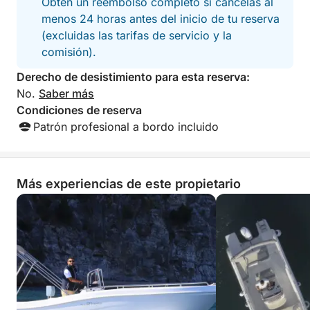
Obtén un reembolso completo si cancelas al
experiencia sin preocupaciones. Un tour perfecto
menos 24 horas antes del inicio de tu reserva
para parejas, familias o grupos pequeños que
(excluidas las tarifas de servicio y la
quieran descubrir la Costa Amalfitana desde el mar
comisión).
de una forma sencilla, relajante y auténtica.
Derecho de desistimiento para esta reserva:
Combustible no incluido.
No.
Saber más
Condiciones de reserva
Patrón profesional a bordo incluido
Más experiencias de este propietario