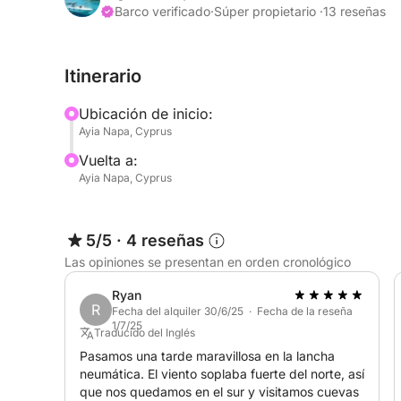
Barco verificado
·
Súper propietario ·
13 reseñas
Hola a todos,
Itinerario
Descubran la belleza de Ayia Napa con el lujoso 
alquilar ahora! Este moderno yate combina un d
Ubicación de inicio:
clase, ofreciendo una mezcla perfecta de estilo y
Ayia Napa, Cyprus
tomar el sol, un interior bien equipado y las impr
Vuelta a:
sea una aventura en familia, una escapada román
Ayia Napa, Cyprus
Marin 850 les garantiza una experiencia inolvidab
¡Reserven hoy mismo su alquiler del yate Mc Mari
5/5
·
4 reseñas
en Ayia Napa!
Las opiniones se presentan en orden cronológico
No duden en enviarme un mensaje a través de Cli
Ryan
R
de reserva.
Fecha del alquiler 30/6/25 · Fecha de la reseña
1/7/25
Traducido del Inglés
Pasamos una tarde maravillosa en la lancha
neumática. El viento soplaba fuerte del norte, así
que nos quedamos en el sur y visitamos cuevas