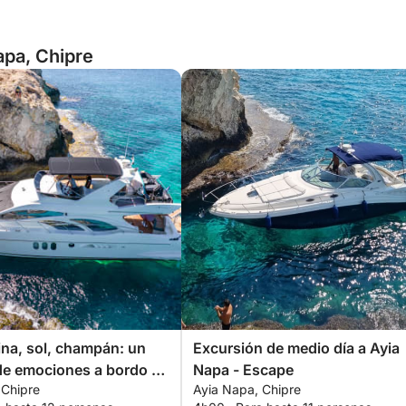
apa, Chipre
ina, sol, champán: un
Excursión de medio día a Ayia
 de emociones a bordo de
Napa - Escape
 Chipre
Ayia Napa, Chipre
rivado.