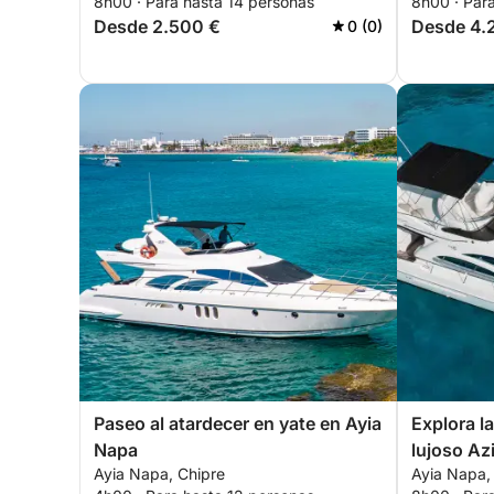
8h00 · Para hasta 14 personas
8h00 · Par
Desde 2.500 €
Desde 4.
0 (0)
Paseo al atardecer en yate en Ayia
Explora l
Napa
lujoso Az
Ayia Napa, Chipre
Ayia Napa,