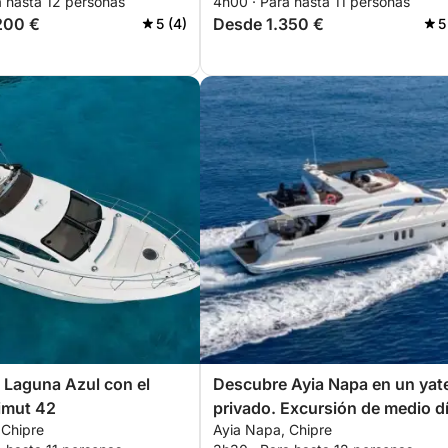
a hasta 12 personas
4h00 · Para hasta 11 personas
200 €
Desde 1.350 €
5 (4)
5
a Laguna Azul con el
Descubre Ayia Napa en un yat
imut 42
privado. Excursión de medio dí
 Chipre
Ayia Napa, Chipre