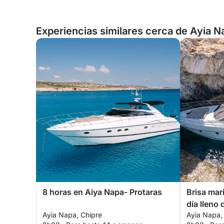
Experiencias similares cerca de Ayia N
8 horas en Aiya Napa- Protaras
Brisa mar
día lleno
Ayia Napa, Chipre
Ayia Napa,
un yate p