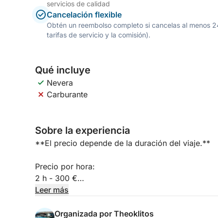
servicios de calidad
Cancelación flexible
Obtén un reembolso completo si cancelas al menos 24 h
tarifas de servicio y la comisión).
Qué incluye
Nevera
Carburante
Sobre la experiencia
**El precio depende de la duración del viaje.**
Precio por hora:
2 h - 300 €
3 h - 400 €
Leer más
4 h - 500 €
5 h - 600 €
Organizada por Theoklitos