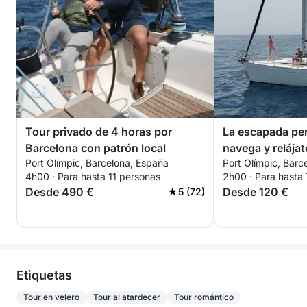
Tour privado de 4 horas por
La escapada per
Barcelona con patrón local
navega y relájat
Port Olímpic, Barcelona, España
Port Olímpic, Barc
vendido!
4h00 · Para hasta 11 personas
2h00 · Para hasta
Desde 490 €
Desde 120 €
5 (72)
Etiquetas
Tour en velero
Tour al atardecer
Tour romántico