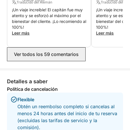
Traducido del Alemán
Traducido del Al
apresurado. Ya sea que estés celebrando algo
¡Un viaje increíble! El capitán fue muy
¡Un viaje increíbl
especial o simplemente disfrutando del momento, la
atento y se esforzó al máximo por el
atento y se esfor
experiencia se adapta a la energía de tu grupo.
bienestar del cliente. ¡Lo recomiendo al
bienestar del clie
100%!
100%!
Lo que realmente eleva este viaje es la combinación
Leer más
Leer más
del entorno y el servicio: un capitán local muy bien
valorado que crea un ambiente acogedor y relajado
donde todo fluye con naturalidad.
Ver todos los 59 comentarios
- Disfruta de una puesta de sol prolongada con
tiempo para nadar
Detalles a saber
- Música y espacio para relajarse a bordo
- Impresionantes vistas de la ciudad al atardecer
Política de cancelación
- Ambiente flexible y personalizado
Flexible
Obtén un reembolso completo si cancelas al
¡Una velada que se despliega con la misma belleza
menos 24 horas antes del inicio de tu reserva
que la puesta de sol!
(excluidas las tarifas de servicio y la
comisión).