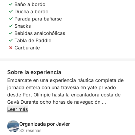
Baño a bordo
Ducha a bordo
Parada para bañarse
Snacks
Bebidas analcohólicas
Tabla de Paddle
Carburante
Sobre la experiencia
Embárcate en una experiencia náutica completa de
jornada entera con una travesía en yate privado
desde Port Olímpic hasta la encantadora costa de
Gavà Durante ocho horas de navegación,
descubrirás la belleza de la costa catalana desde el
Leer más
mar, combinando lujo, desconexión y paisajes
inolvidables.
Organizada por Javier
32 reseñas