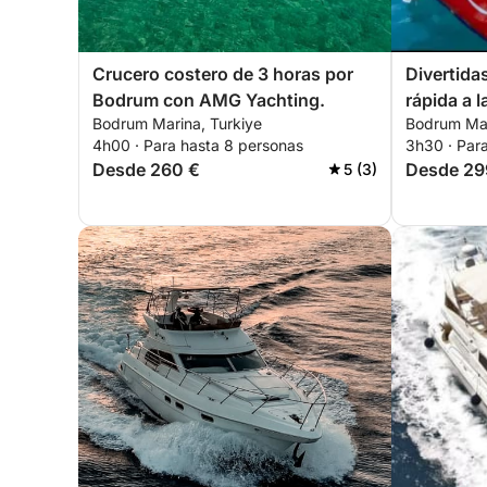
Crucero costero de 3 horas por
Divertida
Bodrum con AMG Yachting.
rápida a 
Bodrum Marina, Turkiye
Bodrum Mar
de Bodru
4h00 · Para hasta 8 personas
3h30 · Par
Desde 260 €
Desde 29
5 (3)