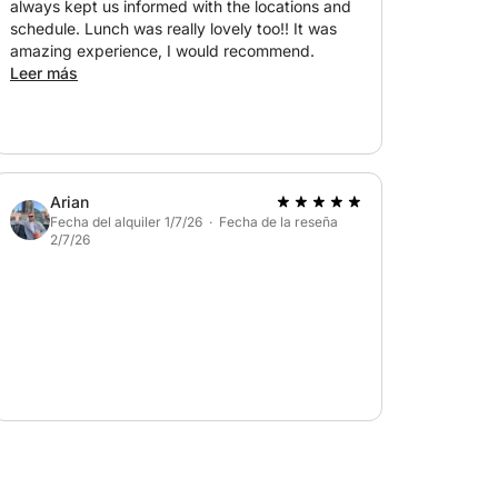
always kept us informed with the locations and
schedule. Lunch was really lovely too!! It was
amazing experience, I would recommend.
Leer más
Arian
Fecha del alquiler 1/7/26 · Fecha de la reseña
2/7/26