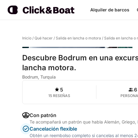
Alquiler de barcos
Inicio
/
Qué hacer
/
Salida en lancha o motora
/
Salida en lancha o
Descubre Bodrum en una excurs
lancha motora.
Bodrum, Turquía
5
6
15 RESEÑAS
PERSON
Con patrón
Te acompañará un patrón que habla Alemán, Griego, In
Cancelación flexible
Obtén un reembolso completo si cancelas al menos 24 h