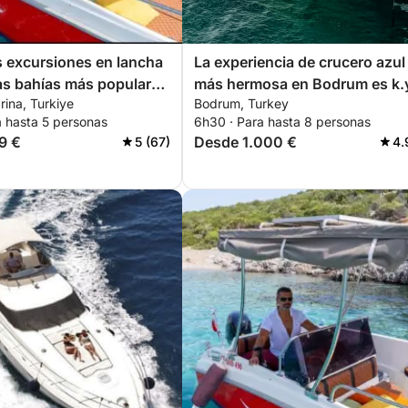
s excursiones en lancha
La experiencia de crucero azul
las bahías más populares
más hermosa en Bodrum es k.y
ina, Turkiye
Bodrum, Turkey
m.
a hasta 5 personas
6h30 · Para hasta 8 personas
9 €
Desde 1.000 €
5 (67)
4.