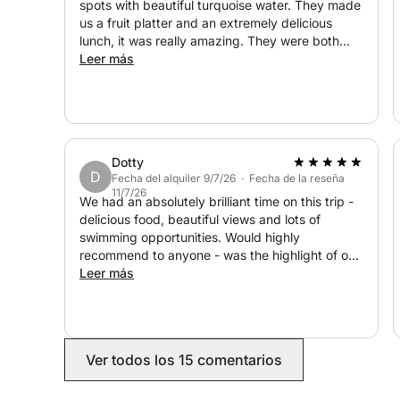
spots with beautiful turquoise water. They made
us a fruit platter and an extremely delicious
lunch, it was really amazing. They were both
super kind, made sure we were happy, and also
Leer más
had a paddle board, goggles and a speaker
which was a great plus! I would definitely book
this again.
Dotty
D
Fecha del alquiler 9/7/26 · Fecha de la reseña
11/7/26
We had an absolutely brilliant time on this trip -
delicious food, beautiful views and lots of
swimming opportunities. Would highly
recommend to anyone - was the highlight of our
trip to Bodrum!
Leer más
Ver todos los 15 comentarios