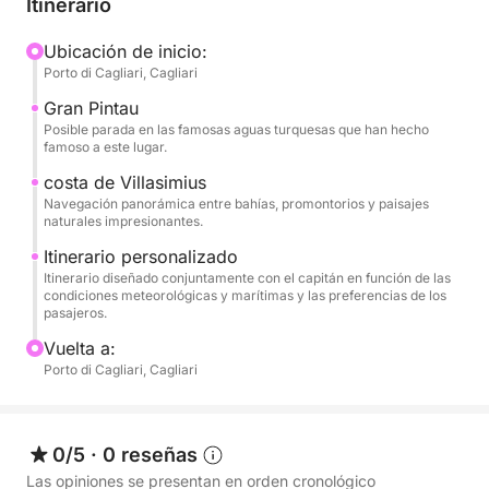
Itinerario
navegar hacia la impresionante costa de Villasimius,
famosa por su increíble mar turquesa, o explorar las
Ubicación de inicio:
Porto di Cagliari, Cagliari
bahías de la zona de Mare Pintau, reconocidas por
sus colores caribeños y aguas cristalinas.
Gran Pintau
Posible parada en las famosas aguas turquesas que han hecho
famoso a este lugar.
Durante la travesía, tendrás la oportunidad de parar
en las calas más pintorescas para nadar, practicar
costa de Villasimius
Navegación panorámica entre bahías, promontorios y paisajes
snorkel o simplemente relajarte al sol rodeado de
naturales impresionantes.
naturaleza virgen. Las paradas y la ruta se
Itinerario personalizado
adaptarán a lo largo del día para lograr las mejores
Itinerario diseñado conjuntamente con el capitán en función de las
condiciones y brindarte una experiencia auténtica y
condiciones meteorológicas y marítimas y las preferencias de los
personalizada.
pasajeros.
Vuelta a:
Ideal para parejas, familias o grupos de amigos,
Porto di Cagliari, Cagliari
este tour es la manera perfecta de disfrutar del mar
de Cerdeña con total libertad, lejos de las multitudes
y rodeado de algunos de los paisajes más
0/5
·
0 reseñas
espectaculares del Mediterráneo.
Las opiniones se presentan en orden cronológico