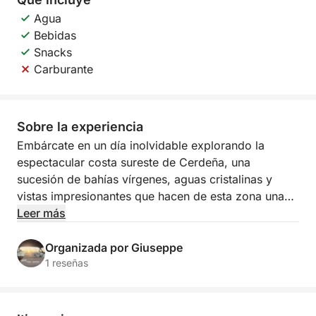
Agua
Bebidas
Snacks
Carburante
Sobre la experiencia
Embárcate en un día inolvidable explorando la
espectacular costa sureste de Cerdeña, una
sucesión de bahías vírgenes, aguas cristalinas y
vistas impresionantes que hacen de esta zona una
de las más apreciadas de la isla.
Leer más
Esta excursión de día completo está diseñada para
Organizada por Giuseppe
ofrecerte la máxima libertad y flexibilidad. El
1 reseñas
itinerario se adaptará con el capitán según tus
preferencias, las condiciones meteorológicas y
marítimas, y tu ritmo preferido. Puedes optar por