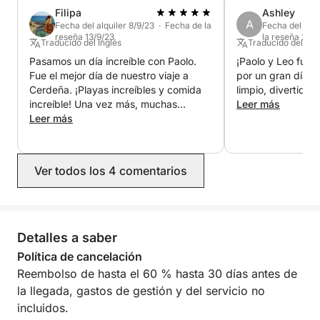
Filipa
Ashley
eléctricos y un luminoso y confortable comedor con
A
Fecha del alquiler 8/9/23 · Fecha de la
Fecha del alqu
cocina y nevera.
reseña 13/9/23
la reseña 21/8
Traducido del Inglés
Traducido del Ing
Pasamos un día increíble con Paolo.
¡Paolo y Leo fuer
En el exterior, encontrará una amplia terraza con
Fue el mejor día de nuestro viaje a
por un gran día e
cojines, ducha, capota y toldo bimini con zona de
Cerdeña. ¡Playas increíbles y comida
limpio, divertido 
sombra en la popa, además de una pequeña playa
increíble! Una vez más, muchas
Leer más
para zambullirse en el mar.
gracias por cuidarnos bien.
Leer más
El almuerzo, las bebidas alcohólicas y los refrescos
no están incluidos en el precio (pero se pueden
Ver todos los 4 comentarios
solicitar).
El precio incluye (ver costes adicionales
Detalles a saber
OBLIGATORIOS):
- combustible;
Política de cancelación
Reembolso de hasta el 60 % hasta 30 días antes de
- patrón profesional;
la llegada, gastos de gestión y del servicio no
incluidos.