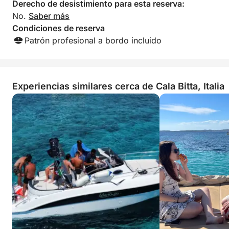
- tasas y permiso de navegación dentro del parque
Derecho de desistimiento para esta reserva:
marino protegido;
No.
Saber más
Condiciones de reserva
- seguro de responsabilidad civil y seguro de casco
Patrón profesional a bordo incluido
y maquinaria;
- limpieza con desinfección COVID;
Experiencias similares cerca de Cala Bitta, Italia
- uso de todo el equipamiento a bordo;
- agua y café.
¡Contáctenos en Click & Boat para obtener más
información sobre este fantástico velero!