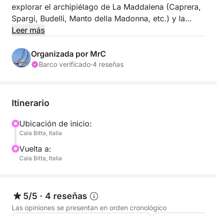
explorar el archipiélago de La Maddalena (Caprera,
Spargi, Budelli, Manto della Madonna, etc.) y la
Costa Esmeralda (Porto Cervo, Porto Rotondo,
Leer más
Mortorio, etc.). Disfrute de experiencias únicas a
bordo de esta elegante y refinada embarcación.
Organizada por MrC
Barco verificado
·
4 reseñas
Los huéspedes más exigentes serán mimados y
quedarán completamente satisfechos a bordo de
esta increíble embarcación, equipada con todas las
Itinerario
comodidades.
Ubicación de inicio:
Cala Bitta, Italia
Esta embarcación es ideal para quienes disfrutan de
excursiones de un día; elegancia, estilo y
Vuelta a:
profesionalidad le garantizan que podrá disfrutar
Cala Bitta, Italia
plenamente del paraíso que recorrerá.
A bordo del Cala Zafferano encontrará tres amplios
5/5
·
4 reseñas
camarotes para cambiarse y guardar sus
Las opiniones se presentan en orden cronológico
pertenencias. También encontrará tres baños