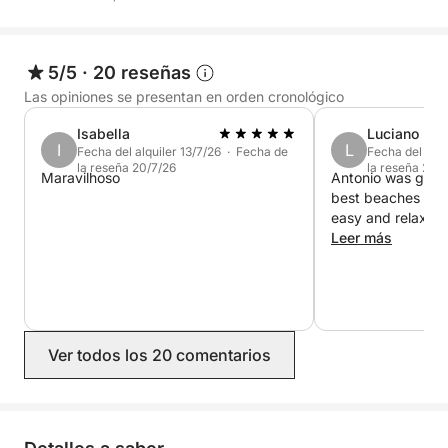
Reserva ya en Click&Boat y descubre Cala Gonone
desde el mar.
5/5
·
20 reseñas
Las opiniones se presentan en orden cronológico
Isabella
Luciano
I
L
Fecha del alquiler 13/7/26 · Fecha de
Fecha del alqu
la reseña 20/7/26
la reseña 20/
Maravilhoso
Antonio was great
best beaches and
easy and relax. 
Leer más
Ver todos los 20 comentarios