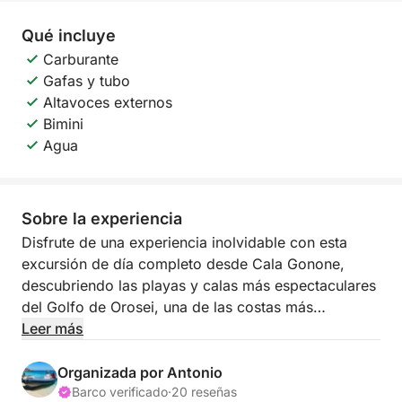
Qué incluye
Carburante
Gafas y tubo
Altavoces externos
Bimini
Agua
Sobre la experiencia
Disfrute de una experiencia inolvidable con esta
excursión de día completo desde Cala Gonone,
descubriendo las playas y calas más espectaculares
del Golfo de Orosei, una de las costas más
cautivadoras de Cerdeña.
Leer más
Navegará a lo largo de una costa salvaje e
Organizada por Antonio
inmaculada, caracterizada por altos acantilados,
Barco verificado
·
20 reseñas