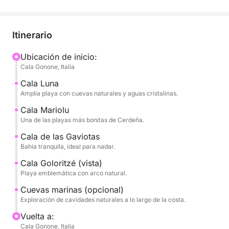
cuevas marinas y aguas increíblemente cristalinas.
Durante el día, visitará algunas de las playas más
emblemáticas, como Cala Luna, Cala Mariolu, Cala
Itinerario
dei Gabbiani y Cala Goloritzé, auténticos paraísos
naturales accesibles principalmente por mar.
Ubicación de inicio:
Cala Gonone, Italia
La excursión está diseñada para alternar la
Cala Luna
navegación panorámica con paradas para nadar en
Amplia playa con cuevas naturales y aguas cristalinas.
aguas turquesas, ideales para nadar y practicar
Cala Mariolu
snorkel. El mar y el fondo marino cristalinos hacen
Una de las playas más bonitas de Cerdeña.
de cada parada una experiencia única.
Cala de las Gaviotas
Bahía tranquila, ideal para nadar.
Durante el día, tendrá tiempo de sobra para
Cala Goloritzé (vista)
relajarse, tomar el sol y disfrutar del paisaje a su
Playa emblemática con arco natural.
antojo, inmerso en un entorno natural extraordinario.
Cuevas marinas (opcional)
Exploración de cavidades naturales a lo largo de la costa.
Perfecto para parejas, familias o grupos de amigos,
es la forma ideal de descubrir el Golfo de Orosei
Vuelta a:
Cala Gonone, Italia
desde una perspectiva privilegiada.