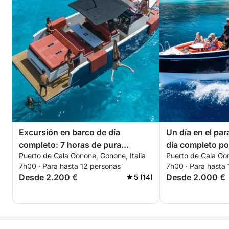
Excursión en barco de día
Un día en el par
completo: 7 horas de pura
día completo por
Puerto de Cala Gonone, Gonone, Italia
Puerto de Cala Gon
felicidad en el Golfo de Orosei
Orosei (D29)
7h00 · Para hasta 12 personas
7h00 · Para hasta
(D34)
Desde 2.200 €
Desde 2.000 €
5 (14)