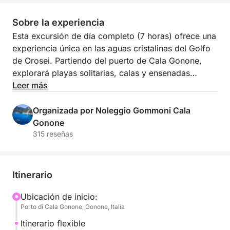
Sobre la experiencia
Esta excursión de día completo (7 horas) ofrece una
experiencia única en las aguas cristalinas del Golfo
de Orosei. Partiendo del puerto de Cala Gonone,
explorará playas solitarias, calas y ensenadas
pintorescas, guiado por un patrón experimentado
Leer más
que le garantizará un día inolvidable y sin
preocupaciones.
Organizada por Noleggio Gommoni Cala
Gonone
La embarcación tiene 10 metros de eslora y puede
315 reseñas
alojar cómodamente hasta 12 pasajeros y 2
tripulantes. Equipada con todas las comodidades
modernas para su seguridad y relajación, incluyendo
Itinerario
nevera, puertos USB, GPS, sonda y ducha exterior,
podrá tomar el sol en las amplias zonas de proa y
Ubicación de inicio:
Porto di Cala Gonone, Gonone, Italia
popa o relajarse bajo el gran toldo.
Itinerario flexible