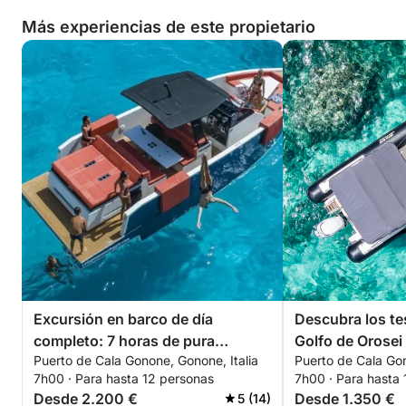
poder desplazarse de forma independiente, sin
Más experiencias de este propietario
dificultades físicas que requieran asistencia del
patrón o la tripulación.
Agradecemos su comprensión y colaboración.
¡Reserve ya su exclusivo día en el mar! No pierda la
oportunidad de explorar el Golfo de Orosei con
estilo: ¡contáctenos para reservar su plaza hoy
mismo!
Excursión en barco de día
Descubra los te
completo: 7 horas de pura
Golfo de Orosei 
Puerto de Cala Gonone, Gonone, Italia
Puerto de Cala Gon
felicidad en el Golfo de Orosei
completo (CL
7h00 · Para hasta 12 personas
7h00 · Para hasta
(D34)
Desde 2.200 €
Desde 1.350 €
5 (14)